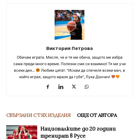
Виктория Петрова
Обичам играта. Мисля, че и тя ме обича, защото ме избра
сама преди много време. Полезни сме си взаимно! Тя ме учи
всеки ден...
Любим цитат: "Искам да спечеля всеки мач, в
който играя, защото мразя да губя", Лука Дончич!
СВЪРЗАНИ С ТЯХ ИЗДЕЛИЯ
ОЩЕ ОТ АВТОРА
Националките до 20 години
тренират в Русе