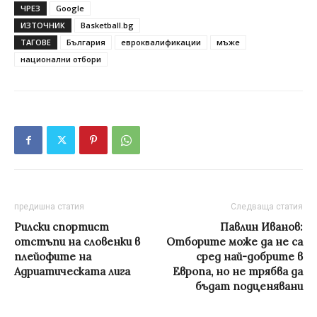
ЧРЕЗ
Google
ИЗТОЧНИК
Basketball.bg
ТАГОВЕ
България
евроквалификации
мъже
национални отбори
предишна статия
Следваща статия
Рилски спортист
Павлин Иванов:
отстъпи на словенки в
Отборите може да не са
плейофите на
сред най-добрите в
Адриатическата лига
Европа, но не трябва да
бъдат подценявани