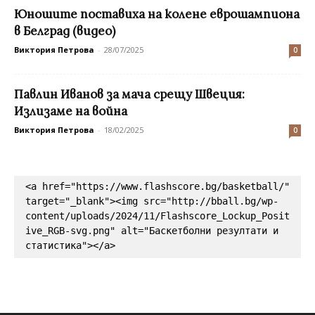
Юношите поставиха на колене еврошампиона
в Белград (видео)
Виктория Петрова
-
28/07/2025
0
Павлин Иванов за мача срещу Швеция:
Излизаме на война
Виктория Петрова
-
18/02/2025
0
<a href="https://www.flashscore.bg/basketball/" 
target="_blank"><img src="http://bball.bg/wp-
content/uploads/2024/11/Flashscore_Lockup_Posit
ive_RGB-svg.png" alt="Баскетболни резултати и 
статистика"></a>