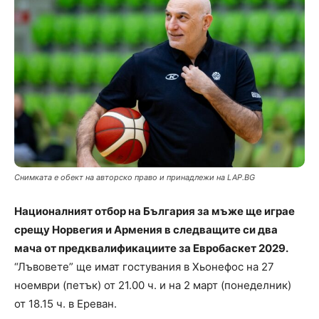
Снимката е обект на авторско право и принадлежи на LAP.BG
Националният отбор на България за мъже ще играе
срещу Норвегия и Армения в следващите си два
мача от предквалификациите за Евробаскет 2029.
“Лъвовете” ще имат гостувания в Хьонефос на 27
ноември (петък) от 21.00 ч. и на 2 март (понеделник)
от 18.15 ч. в Ереван.