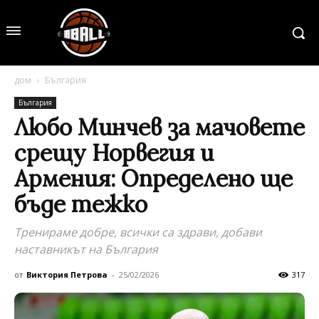
дом
България
България
Любо Минчев за мачовете
срещу Норвегия и
Армения: Определено ще
бъде тежко
Тренираме добре, всички са здрави, добави
наставникът на България
от
Виктория Петрова
-
25/02/2026
317