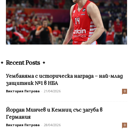
Recent Posts
Уембаняма с историческа награда – най-млад
защитник №1 в НБА
Виктория Петрова
-
21/04/2026
0
Йордан Минчев и Кемниц със загуба в
Германия
Виктория Петрова
-
28/04/2026
0