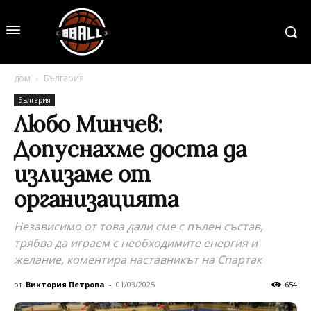
дом
България
България
Любо Минчев:
Допуснахме доста да
излизаме от
организацията
Независимо от това дали сме с пълен състав,
трябва да играем с необходимите енергия и
желание, коментира наставникът на Спартак
от
Виктория Петрова
-
01/03/2025
654