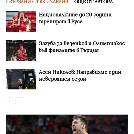
СВЪРЗАНИ С ТЯХ ИЗДЕЛИЯ
ОЩЕ ОТ АВТОРА
Националките до 20 години
тренират в Русе
Загуба за Везенков и Олимпиакос
във финалите в Гърция
Асен Николов: Направихме един
невероятен сезон