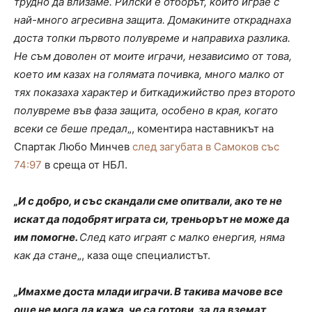
трудно да влизаме. Рилски е отборът, който играе с
най-много агресивна защита. Домакините откраднаха
доста топки първото полувреме и направиха разлика.
Не съм доволен от моите играчи, независимо от това,
което им казах на голямата почивка, много малко от
тях показаха характер и биткадижийство през второто
полувреме във фаза защита, особено в края, когато
всеки се беше предал
„, коментира наставникът на
Спартак Любо Минчев
след загубата в Самоков със
74:97
в среща от НБЛ.
„И с добро, и със скандали сме опитвали, ако те не
искат да подобрят играта си, треньорът не може да
им помогне.
След като играят с малко енергия, няма
как да стане
„, каза още специалистът.
„Имахме доста млади играчи. В такива мачове все
още не мога да кажа, че са готови, за да вземат