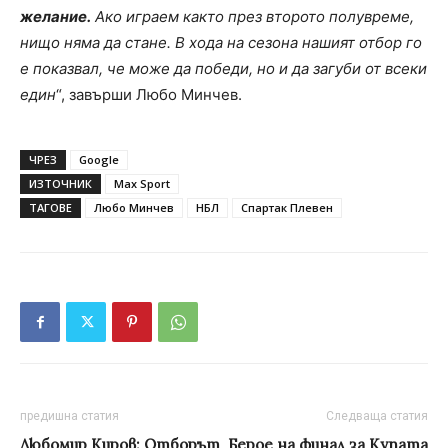
желание.
Ако играем както през второто полувреме,
нищо няма да стане. В хода на сезона нашият отбор го
е показвал, че може да победи, но и да загуби от всеки
един
“, завърши Любо Минчев.
ЧРЕЗ
Google
ИЗТОЧНИК
Max Sport
ТАГОВЕ
Любо Минчев
НБЛ
Спартак Плевен
предишна статия
Следваща статия
Любомир Киров: Oтборът
Берое на финал за Купата