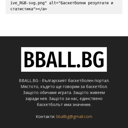
ive_RGB-svg.png" alt="Баскетболни резултати и 
статистика"></a>
BBALL.BG - българският баскетболен портал.
Мястото, където ще говорим за баскетбол.
Защото обичаме играта. Защото живеем
заради нея. Защото за нас, единствено
баскетболът има значение.
Контакти:
bballbg@gmail.com