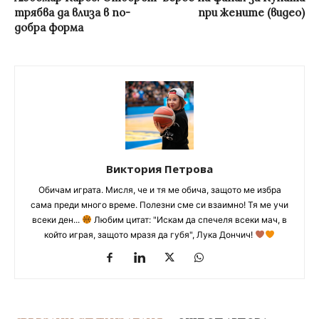
трябва да влиза в по-
при жените (видео)
добра форма
Виктория Петрова
Обичам играта. Мисля, че и тя ме обича, защото ме избра
сама преди много време. Полезни сме си взаимно! Тя ме учи
всеки ден...
Любим цитат: "Искам да спечеля всеки мач, в
който играя, защото мразя да губя", Лука Дончич!