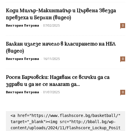
Коди Милър-Макинтайър и Цървена Звезда
превзеха и Берлин (видео)
Виктория Петрова
-
07/02/2025
0
Балкан излезе начело в класирането на НБЛ
(видео)
Виктория Петрова
-
16/11/2025
0
Росен Барчовски: Надявам се всички да са
здрави и да не се налагат да...
Виктория Петрова
-
01/07/2025
0
<a href="https://www.flashscore.bg/basketball/" 
target="_blank"><img src="http://bball.bg/wp-
content/uploads/2024/11/Flashscore_Lockup_Posit