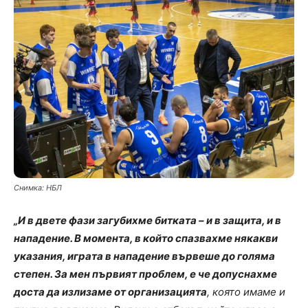
Снимка: НБЛ
„И в двете фази загубихме битката – и в защита, и в
нападение. В момента, в който спазвахме някакви
указания, играта в нападение вървеше до голяма
степен. За мен първият проблем, е че допуснахме
доста да излизаме от организацията
, която имаме и