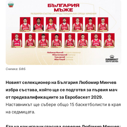
Снимка: БФБ
Новият селекционер на България Любомир Минчев
избра състава, който ще се подготвя за първия мач
от предквалификациите за Евробаскет 2029.
Наставникът ще събере общо 15 баскетболисти в края
на седмицата.
Ето на кои играчи гласува доверие Любомир Минчев: