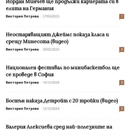
Йордан Минчев ще продължи кариерата си в
елита на Германия
Виктория Петрова
-
27/06/2025
1
Неостаряващият Джеймс показа класа и
срещу Минесота (видео)
Виктория Петрова
-
28/02/2025
0
Национален фестивал по минибаскетбол ще
се проведе в София
Виктория Петрова
-
16/12/2024
0
Бостън наказа Детройт с 20 тройки (видео)
Виктория Петрова
-
13/12/2024
0
Валерия Алексиева сред най-полезните на