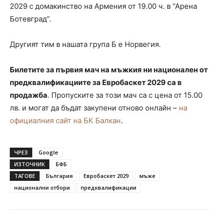
2029 с домакинство на Армения от 19.00 ч. в “Арена
Ботевград”.
Другият тим в нашата група Б е Норвегия.
Билетите за първия мач на мъжкия ни национален от
предквалификациите за Евробаскет 2029 са в
продажба
. Пропуските за този мач са с цена от 15.00
лв. и могат да бъдат закупени отново онлайн –
на
официалния сайт на БК Балкан
.
ЧРЕЗ
Google
ИЗТОЧНИК
БФБ
ТАГОВЕ
България
Евробаскет 2029
мъже
национални отбори
предквалификации