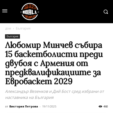
дом
България
България
Любомир Минчев събира
15 баскетболисти преди
двубоя с Армения от
предквалификациите за
Евробаскет 2029
Александър Везенков и Дий Бост сред избрани от
наставника на България
от
Виктория Петрова
-
19/11/2025
460