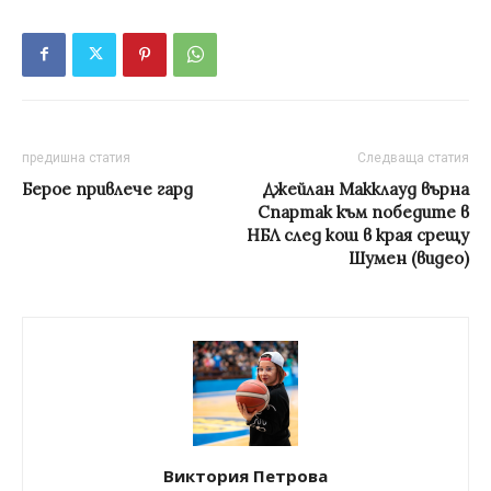
предишна статия
Следваща статия
Берое привлече гард
Джейлан Макклауд върна
Спартак към победите в
НБЛ след кош в края срещу
Шумен (видео)
Виктория Петрова