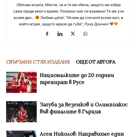
Обичам играта. Мисля, че и тя ме обича, защото ме избра
сама преди много време. Полезни сме си взаимно! Тя ме учи
всеки ден...
Любим цитат: "Искам да спечеля всеки мач, в
който играя, защото мразя да губя", Лука Дончич!
СВЪРЗАНИ С ТЯХ ИЗДЕЛИЯ
ОЩЕ ОТ АВТОРА
Националките до 20 години
тренират в Русе
Загуба за Везенков и Олимпиакос
във финалите в Гърция
Асен Николов: Направихме един