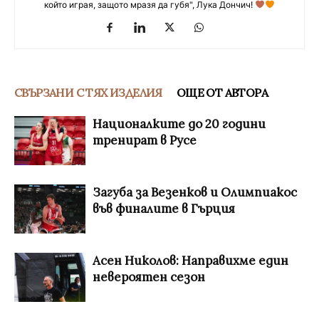
който играя, защото мразя да губя", Лука Дончич!
СВЪРЗАНИ С ТЯХ ИЗДЕЛИЯ
ОЩЕ ОТ АВТОРА
Националките до 20 години
тренират в Русе
Загуба за Везенков и Олимпиакос
във финалите в Гърция
Асен Николов: Направихме един
невероятен сезон