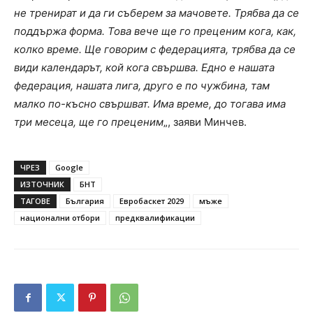
не тренират и да ги съберем за мачовете. Трябва да се
поддържа форма. Това вече ще го преценим кога, как,
колко време. Ще говорим с федерацията, трябва да се
види календарът, кой кога свършва. Едно е нашата
федерация, нашата лига, друго е по чужбина, там
малко по-късно свършват. Има време, до тогава има
три месеца, ще го преценим
„, заяви Минчев.
ЧРЕЗ
Google
ИЗТОЧНИК
БНТ
ТАГОВЕ
България
Евробаскет 2029
мъже
национални отбори
предквалификации