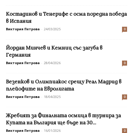
Костадинов и Тенерифе с осма поредна победа
в Испания
Виктория Петрова
-
24/03/2025
0
Йордан Минчев и Кемниц със загуба в
Германия
Виктория Петрова
-
28/04/2026
0
Везенков и Олимпиакос срещу Реал Мадрид в
плейофите на Евролигата
Виктория Петрова
-
18/04/2025
0
Жребият за Финалната осмица в турнира за
Купата на България ще бъде на 30...
Виктория Петрова
-
16/01/2026
0