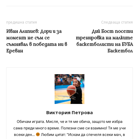
предишна статия
Следваща статия
Иван Алипиев: Дори и за
Дий Бост посети
момент не съм се
тренировка на малките
съмнявал в победата ни в
баскетболисти на БУБА
Ереван
Баскетбол
Виктория Петрова
Обичам играта. Мисля, че и тя ме обича, защото ме избра
сама преди много време. Полезни сме си взаимно! Тя ме учи
всеки ден...
Любим цитат: "Искам да спечеля всеки мач, в