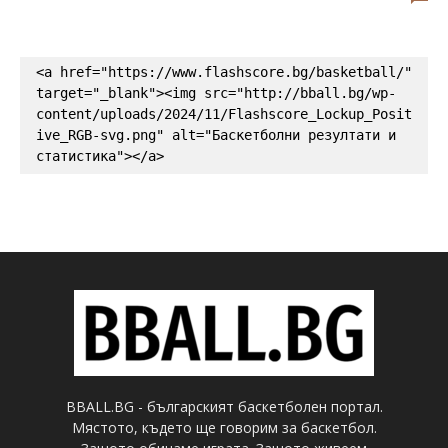
<a href="https://www.flashscore.bg/basketball/" 
target="_blank"><img src="http://bball.bg/wp-
content/uploads/2024/11/Flashscore_Lockup_Posit
ive_RGB-svg.png" alt="Баскетболни резултати и 
статистика"></a>
BBALL.BG - българският баскетболен портал.
Мястото, където ще говорим за баскетбол.