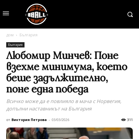
дом
България
България
Любомир Минчев: Поне
взехме минимума, което
беше задължително,
поне една победа
Всичко може да е повлияло в мача с Норвегия,
допълни наставникът на България
от
Виктория Петрова
-
03/03/2026
311