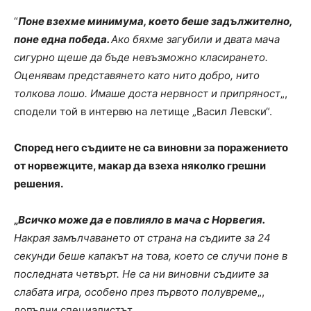
“
Поне взехме минимума, което беше задължително,
поне една победа.
Ако бяхме загубили и двата мача
сигурно щеше да бъде невъзможно класирането.
Оценявам представянето като нито добро, нито
толкова лошо. Имаше доста нервност и припряност
„,
сподели той в интервю на летище „Васил Левски“.
Според него съдиите не са виновни за поражението
от норвежците, макар да взеха няколко грешни
решения.
„
Всичко може да е повлияло в мача с Норвегия.
Накрая замълчаването от страна на съдиите за 24
секунди беше капакът на това, което се случи поне в
последната четвърт. Не са ни виновни съдиите за
слабата игра, особено през първото полувреме
„,
допълни специалистът.