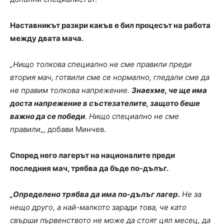
Наставникът разкри какъв е бил процесът на работа
между двата мача.
„Нищо толкова специално не сме правили преди
втория мач, готвили сме се нормално, гледали сме да
не правим толкова напрежение.
Знаехме, че ще има
доста напрежение в състезателите, защото беше
важно да се победи
. Нищо специално не сме
правили
„, добави Минчев.
Според него лагерът на националите преди
последния мач, трябва да бъде по-дълъг.
„Определено трябва да има по-дълъг лагер.
Не за
нещо друго, а най-малкото заради това, че като
свърши първенството не може да стоят цял месец, да