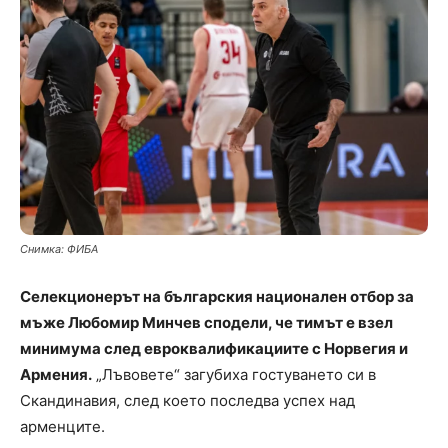
Снимка: ФИБА
Селекционерът на българския национален отбор за
мъже Любомир Минчев сподели, че тимът е взел
минимума след евроквалификациите с Норвегия и
Армения.
„Лъвовете“ загубиха гостуването си в
Скандинавия, след което последва успех над
арменците.