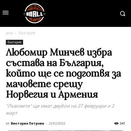
дом
България
България
Любомир Минчев избра
състава на България,
който ще се подготвя за
мачовете срещу
Норвегия и Армения
"Лъвовете" ще имат двубои на 27 февруари и 2
март
от
Виктория Петрова
-
23/02/2026
341