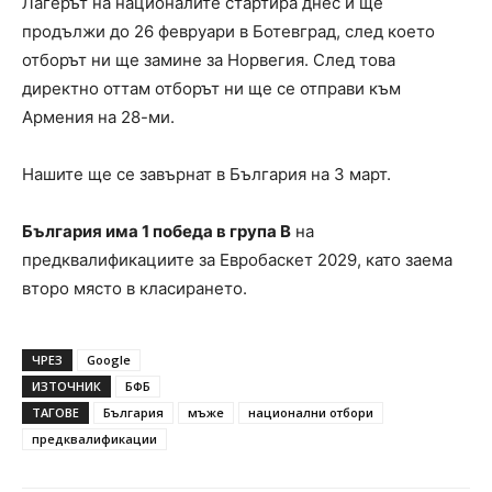
Лагерът на националите стартира днес и ще
продължи до 26 февруари в Ботевград, след което
отборът ни ще замине за Норвегия. След това
директно оттам отборът ни ще се отправи към
Армения на 28-ми.
Нашите ще се завърнат в България на 3 март.
България има 1 победа в група B
на
предквалификациите за Евробаскет 2029, като заема
второ място в класирането.
ЧРЕЗ
Google
ИЗТОЧНИК
БФБ
ТАГОВЕ
България
мъже
национални отбори
предквалификации