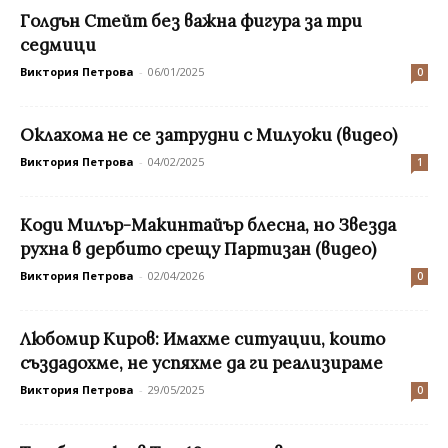
Голдън Стейт без важна фигура за три
седмици
Виктория Петрова
-
06/01/2025
0
Оклахома не се затрудни с Милуоки (видео)
Виктория Петрова
-
04/02/2025
1
Коди Милър-Макинтайър блесна, но Звезда
рухна в дербито срещу Партизан (видео)
Виктория Петрова
-
02/04/2026
0
Любомир Киров: Имахме ситуации, които
създадохме, не успяхме да ги реализираме
Виктория Петрова
-
29/05/2025
0