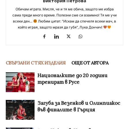
Виктория Петрова
Обичам играта. Мисля, че и тя ме обича, защото ме избра
сама преди много време. Полезни сме си взаимно! Тя ме учи
всеки ден...
Любим цитат: "Искам да спечеля всеки мач, в
който играя, защото мразя да губя", Лука Дончич!
СВЪРЗАНИ С ТЯХ ИЗДЕЛИЯ
ОЩЕ ОТ АВТОРА
Националките до 20 години
тренират в Русе
Загуба за Везенков и Олимпиакос
във финалите в Гърция