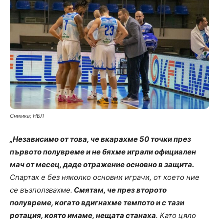
Снимка; НБЛ
„Независимо от това, че вкарахме 50 точки през
първото полувреме и не бяхме играли официален
мач от месец, даде отражение основно в защита.
Спартак е без няколко основни играчи, от което ние
се възползвахме.
Смятам, че през второто
полувреме, когато вдигнахме темпото и с тази
ротация, която имаме, нещата станаха
. Като цяло