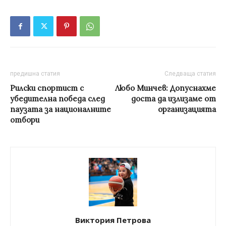
предишна статия
Следваща статия
Рилски спортист с
Любо Минчев: Допуснахме
убедителна победа след
доста да излизаме от
паузата за националните
организацията
отбори
Виктория Петрова