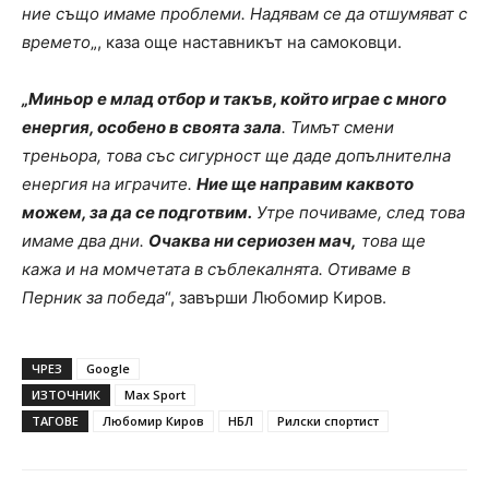
ние също имаме проблеми. Надявам се да отшумяват с
времето
„, каза още наставникът на самоковци.
„Миньор е млад отбор и такъв, който играе с много
енергия, особено в своята зала
. Тимът смени
треньора, това със сигурност ще даде допълнителна
енергия на играчите.
Ние ще направим каквото
можем, за да се подготвим.
Утре почиваме, след това
имаме два дни.
Очаква ни сериозен мач,
това ще
кажа и на момчетата в съблекалнята. Отиваме в
Перник за победа
“, завърши Любомир Киров.
ЧРЕЗ
Google
ИЗТОЧНИК
Max Sport
ТАГОВЕ
Любомир Киров
НБЛ
Рилски спортист