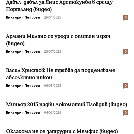
Дабъл-дабъл за Янис Адетокунбо в срещу
Портланд (видео)
Виктория Петрова
-
29/01/2025
0
Aрмани Милано се уреди с опитен играч
(видео)
Виктория Петрова
-
25/07/2025
0
Васил Христов: Не трябва да подценяваме
абсолютно никой
Виктория Петрова
-
06/03/2025
0
Миньор 2015 надви Локомотив Пловдив (видео)
Виктория Петрова
-
04/03/2026
0
Оклахома не се затрудни с Мемфис (видео)