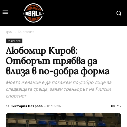
дом
България
България
Любомир Киров:
Oтборът трябва да
влиза в по-добра форма
Моето желание е да покажем по-добро лице за
следващата среща, заяви треньорът на Рилски
спортист
от
Виктория Петрова
-
01/03/2025
717