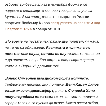
отборът трябва да влиза в по-добра форма и се
надявам в следващите мачове това да се случи за
Купата на България
„, заяви треньорът на Рилски
спортист Любомир Киров
след успеха на своя тим над
Спартак с 97:74
в среща от НБЛ.
„По време на паузата изиграхме два приятелски мача,
но те не са официални.
Разликата е голяма, не е
приятна тази пауза, но така се случи.
Моето желание
е да покажем по-добро лице за следващата среща,
която е в Перник
“, допълни той.
„Алекс Симеонов има дискомфорт в коляното
.
Трябваха му няколко дни почивка.
Деян Карамфилов
също има лек дискомфорт,
докато
Сюприйм Хана
получи проблем със стомаха
на голямата почивка и
заради това не го пуснах да играе. Както всеки отбор,