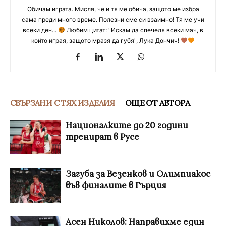
Обичам играта. Мисля, че и тя ме обича, защото ме избра
сама преди много време. Полезни сме си взаимно! Тя ме учи
всеки ден...
Любим цитат: "Искам да спечеля всеки мач, в
който играя, защото мразя да губя", Лука Дончич!
СВЪРЗАНИ С ТЯХ ИЗДЕЛИЯ
ОЩЕ ОТ АВТОРА
Националките до 20 години
тренират в Русе
Загуба за Везенков и Олимпиакос
във финалите в Гърция
Асен Николов: Направихме един