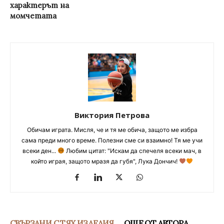
характерът на
момчетата
Виктория Петрова
Обичам играта. Мисля, че и тя ме обича, защото ме избра
сама преди много време. Полезни сме си взаимно! Тя ме учи
всеки ден...
Любим цитат: "Искам да спечеля всеки мач, в
който играя, защото мразя да губя", Лука Дончич!
СВЪРЗАНИ С ТЯХ ИЗДЕЛИЯ
ОЩЕ ОТ АВТОРА