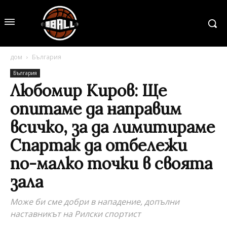
дом
България
България
Любомир Киров: Ще
опитаме да направим
всичко, за да лимитираме
Спартак да отбележи
по-малко точки в своята
зала
Може би сме добри в нападение, допълни
наставникът на Рилски спортист