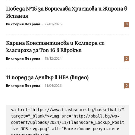
Победа №15 за Борислава Христова и Жирона в
Испания
Виктория Петрова
-
27/01/2025
0
Карина Константинова и Келтерн се
класираха за Топ 16 в Еврокъп
Виктория Петрова
-
18/12/2024
0
11 поред за Денвър в НБА (видео)
Виктория Петрова
-
11/04/2026
0
<a href="https://www.flashscore.bg/basketball/" 
target="_blank"><img src="http://bball.bg/wp-
content/uploads/2024/11/Flashscore_Lockup_Posit
ive_RGB-svg.png" alt="Баскетболни резултати и 
статистика"></a>