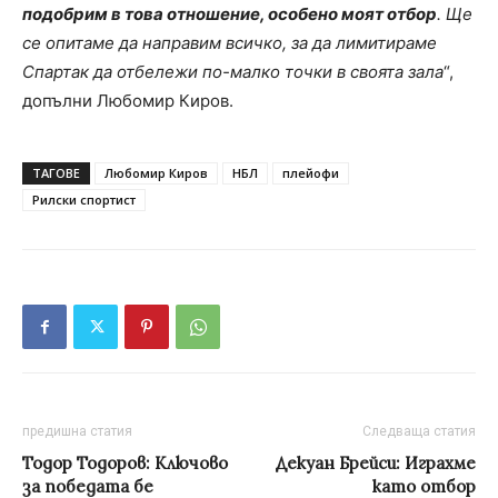
подобрим в това отношение, особено моят отбор
. Ще
се опитаме да направим всичко, за да лимитираме
Спартак да отбележи по-малко точки в своята зала
“,
допълни Любомир Киров.
ТАГОВЕ
Любомир Киров
НБЛ
плейофи
Рилски спортист
предишна статия
Следваща статия
Тодор Тодоров: Ключово
Декуан Брейси: Играхме
за победата бе
като отбор