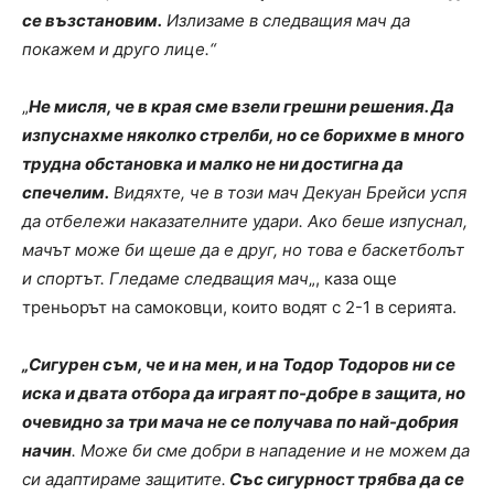
се възстановим.
Излизаме в следващия мач да
покажем и друго лице.“
„
Не мисля, че в края сме взели грешни решения. Да
изпуснахме няколко стрелби, но се борихме в много
трудна обстановка и малко не ни достигна да
спечелим.
Видяхте, че в този мач Декуан Брейси успя
да отбележи наказателните удари. Ако беше изпуснал,
мачът може би щеше да е друг, но това е баскетболът
и спортът. Гледаме следващия мач
„, каза още
треньорът на самоковци, които водят с 2-1 в серията.
„Сигурен съм, че и на мен, и на Тодор Тодоров ни се
иска и двата отбора да играят по-добре в защита, но
очевидно за три мача не се получава по най-добрия
начин
. Може би сме добри в нападение и не можем да
си адаптираме защитите.
Със сигурност трябва да се