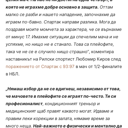
която не играхме добре основно в защита.
Оттам
малко се разби и нашето нападение, започнахме да
играем по-бавно. Спартак направи разлика. Мога да
поздравя моите момчета за характера, че се върнахме
от минус 17. Имахме ситуации да спечелим мача и не
успяхме, но нищо не е станало. Това са плейофите,
така че не се е случило нищо страшно“
, коментира
наставникът на Рилски спортист Любомир Киров след
поражението от Спартак с 93:97
в мач от 1/2-финалите
в НБЛ.
„Нямаш избор да не се вдигнеш, независимо от това,
че мачовете в плейофите се играят по-често. Ти си
професионалист
, кондиционният треньор и
медицинският щаб правят каквото могат. Идваме и
правим леки корекции в залата, нямаме време за
много неща.
Най-важното е физически и ментално да