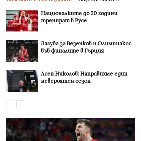
Националките до 20 години
тренират в Русе
Загуба за Везенков и Олимпиакос
във финалите в Гърция
Асен Николов: Направихме един
невероятен сезон