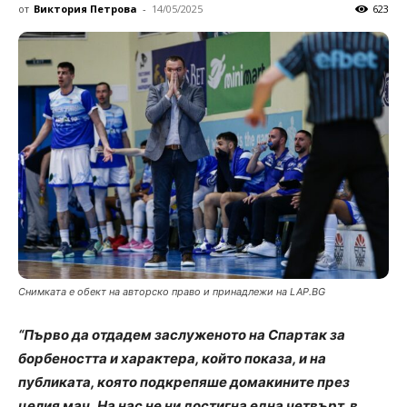
от
Виктория Петрова
-
14/05/2025
623
Снимката е обект на авторско право и принадлежи на LAP.BG
“Първо да отдадем заслуженото на Спартак за
борбеността и характера, който показа, и на
публиката, която подкрепяше домакините през
целия мач.
На нас не ни достигна една четвърт, в