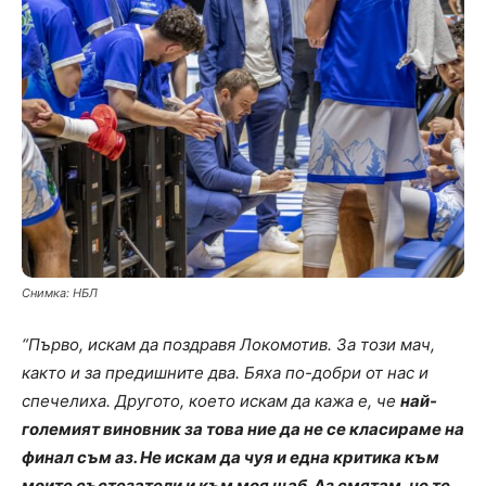
Снимка: НБЛ
“Първо, искам да поздравя Локомотив. За този мач,
както и за предишните два. Бяха по-добри от нас и
спечелиха. Другото, което искам да кажа е, че
най-
големият виновник за това ние да не се класираме на
финал съм аз. Не искам да чуя и една критика към
моите състезатели и към моя щаб. Аз смятам, че те