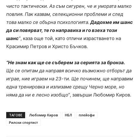
чисто тактически. Аз съм сигурен, че и умората малко
повлия. Пак казвам, селекционни проблеми и след
това малко се обърна психологията.
Дадохме им шанс
да си повярват, те го направиха и го взеха този
шанс
”
, каза още той, като отличи израстването на
Красимир Петров и Христо Бъчков.
“Не знам как ще се съберем за серията за бронза.
Ще се опитам да направя всичко възможно отборът да
играе, ние играем на 23-ти. Ще починем, ще направим
една тренировка и излизаме срещу Черно море, но
няма да ни е лесно изобщо
”, завърши Любомир Киров.
ТАГОВЕ
Любомир Киров
НБЛ
плейофи
Рилски спортист