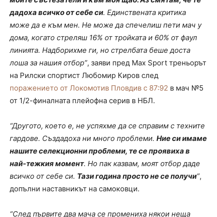
дадоха всичко от себе си
. Единствената критика
може да е към мен. Не може да спечелиш пети мач у
дома, когато стреляш 16% от тройката и 60% от фаул
линията. Надборихме ги, но стрелбата беше доста
лоша за нашия отбор”
, заяви пред Max Sport треньорът
на Рилски спортист Любомир Киров след
поражението от Локомотив Пловдив с 87:92
в мач №5
от 1/2-финалната плейофна серив в НБЛ.
“Другото, което е, не успяхме да се справим с техните
гардове. Създадоха ни много проблеми.
Ние си имаме
нашите селекционни проблеми, те се проявиха в
най-тежкия момент
. Но пак казвам, моят отбор даде
всичко от себе си.
Тази година просто не се получи
”
,
допълни наставникът на самоковци.
“След първите два мача се промениха някои неща