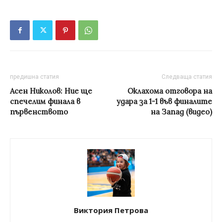
предишна статия
Следваща статия
Асен Николов: Ние ще
Оклахома отговора на
спечелим финала в
удара за 1-1 във финалите
първенството
на Запад (видео)
Виктория Петрова