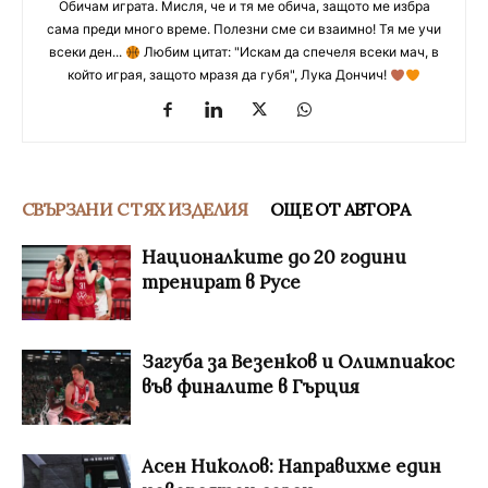
Обичам играта. Мисля, че и тя ме обича, защото ме избра
сама преди много време. Полезни сме си взаимно! Тя ме учи
всеки ден...
Любим цитат: "Искам да спечеля всеки мач, в
който играя, защото мразя да губя", Лука Дончич!
СВЪРЗАНИ С ТЯХ ИЗДЕЛИЯ
ОЩЕ ОТ АВТОРА
Националките до 20 години
тренират в Русе
Загуба за Везенков и Олимпиакос
във финалите в Гърция
Асен Николов: Направихме един