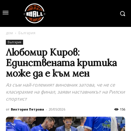
дом
България
България
Любомир Киров:
Единствената критика
може да е към мен
Аз съм най-големият виновник затова, че не се
класирахме на финал, заяви наставникът на Рилски
спортист
от
Виктория Петрова
-
20/05/2026
156