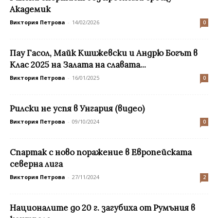
Академик
Виктория Петрова
-
14/02/2026
0
Пау Гасол, Майк Кшижевски и Андрю Богът в
Клас 2025 на Залата на славата...
Виктория Петрова
-
16/01/2025
0
Рилски не успя в Унгария (видео)
Виктория Петрова
-
09/10/2024
0
Спартак с ново поражение в Европейската
северна лига
Виктория Петрова
-
27/11/2024
2
Националите до 20 г. загубиха от Румъния в