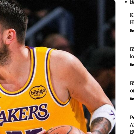
R
К
Н
В
Б
ю
В
Б
о
В
Р
А
Е