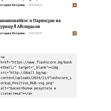
иктория Петрова
-
30/04/2026
0
анатинайкос и Партизан на
урнир в Австралия
иктория Петрова
-
12/05/2025
0
<a 
href="https://www.flashscore.bg/bask
etball/" target="_blank"><img 
src="http://bball.bg/wp-
content/uploads/2024/11/Flashscore_L
ockup_Positive_RGB-svg.png" 
alt="Баскетболни резултати и 
статистика"></a>