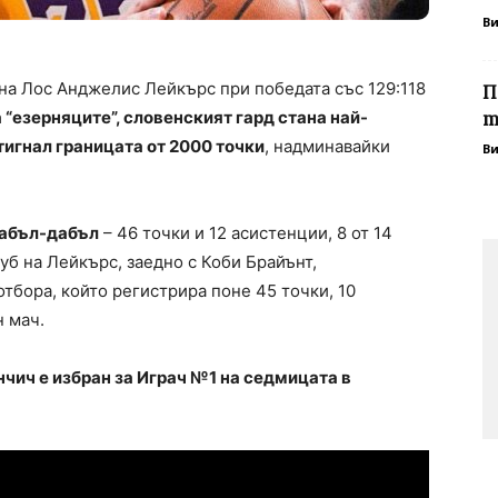
В
 на Лос Анджелис Лейкърс при победата със 129:118
П
а “езерняците”, словенският гард стана най-
т
тигнал границата от 2000 точки
, надминавайки
В
дабъл-дабъл
– 46 точки и 12 асистенции, 8 от 14
уб на Лейкърс, заедно с Коби Брайънт,
отбора, който регистрира поне 45 точки, 10
н мач.
чич е избран за Играч №1 на седмицата в