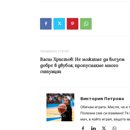
предишна статия
Васил Христов: Не можахме да влезем
добре в двубоя, пропуснахме много
ситуации
Виктория Петрова
Обичам играта. Мисля, че и 
Полезни сме си взаимно! Тя 
мач, в който играя, защото м