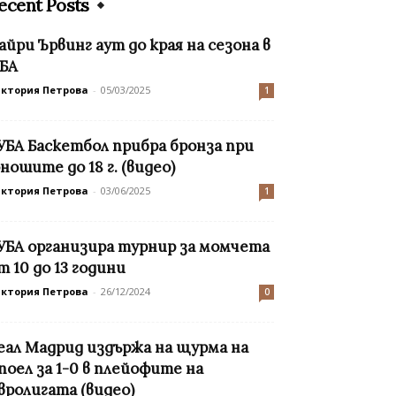
ecent Posts
айри Ървинг аут до края на сезона в
БА
иктория Петрова
-
05/03/2025
1
УБА Баскетбол прибра бронза при
ношите до 18 г. (видео)
иктория Петрова
-
03/06/2025
1
УБА организира турнир за момчета
т 10 до 13 години
иктория Петрова
-
26/12/2024
0
еал Мадрид издържа на щурма на
поел за 1-0 в плейофите на
вролигата (видео)