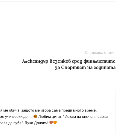
Следваща статия
Aлександър Везенков сред финалистите
за Спортист на годината
тя ме обича, защото ме избра сама преди много време.
ме учи всеки ден...
Любим цитат: "Искам да спечеля всеки
разя да губя", Лука Дончич!