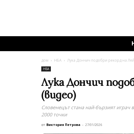
дом
НБА
Лука Дончич подобри рекорд на Лей
НБА
Лука Дончич подоб
(видео)
Словенецът стана най-бързият играч в
2000 точки
от
Виктория Петрова
-
27/01/2026