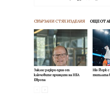
СВЪРЗАНИ С ТЯХ ИЗДЕЛИЯ
ОЩЕ ОТ А
Заклис разкри един от
Ню Йорк с
ключовите принципи на НБА
титлата в
Европа