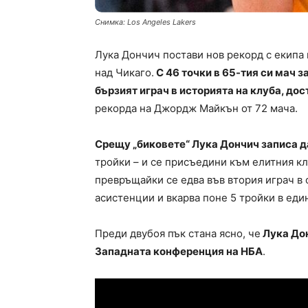
Снимка: Los Angeles Lakers
Лука Дончич постави нов рекорд с екипа
над Чикаго.
С 46 точки в 65-тия си мач з
бързият играч в историята на клуба, дос
рекорда на Джордж Майкън от 72 мача.
Срещу „биковете“ Лука Дончич записа 
тройки – и се присъедини към елитния кл
превръщайки се едва във втория играч в 
асистенции и вкарва поне 5 тройки в еди
Преди двубоя пък стана ясно, че
Лука Дон
Западната конференция на НБА
.