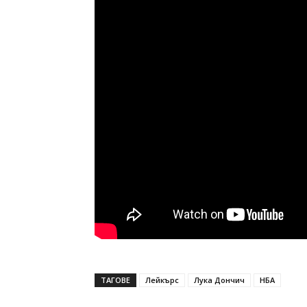
ТАГОВЕ
Лейкърс
Лука Дончич
НБА