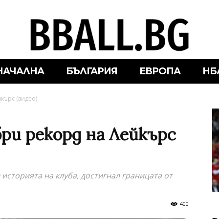
НАЧАЛНА
БЪЛГАРИЯ
ЕВРОПА
НБ
кърс (видео)
ри рекорд на Лейкърс
 историята на клуба, достигнал границата от
400