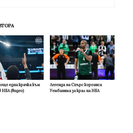
ВТОРА
 още една крачка към
Легенда на Спърс короняса
 НБА (видео)
Уембаняма за крал на НБА