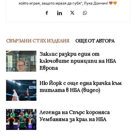
който играя, защото мразя да губя", Лука Дончич!
СВЪРЗАНИ С ТЯХ ИЗДЕЛИЯ
ОЩЕ ОТ АВТОРА
Заклис разкри един от
ключовите принципи на НБА
Европа
Ню Йорк с още една крачка към
титлата в НБА (видео)
Легенда на Спърс короняса
Уембаняма за крал на НБА