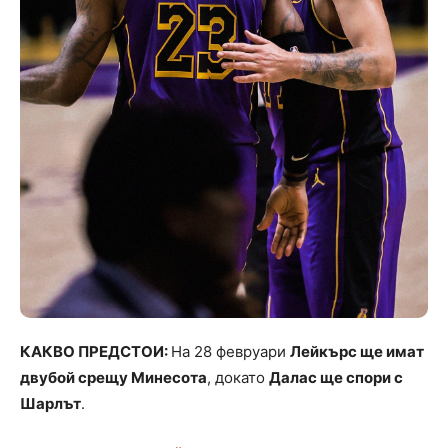
КАКВО ПРЕДСТОИ:
На 28 февруари
Лейкърс ще имат
двубой срещу Минесота
, докато
Далас ще спори с
Шарлът
.