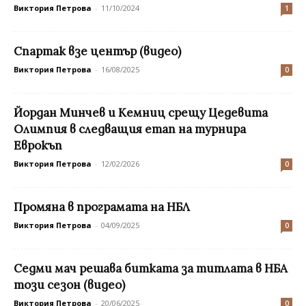
Виктория Петрова
-
11/10/2024
1
Спартак взе център (видео)
Виктория Петрова
-
16/08/2025
0
Йордан Минчев и Кемниц срещу Цедевита
Олимпия в следващия етап на турнира
Еврокъп
Виктория Петрова
-
12/02/2026
0
Промяна в програмата на НБЛ
Виктория Петрова
-
04/09/2025
0
Седми мач решава битката за титлата в НБА
този сезон (видео)
Виктория Петрова
-
20/06/2025
0