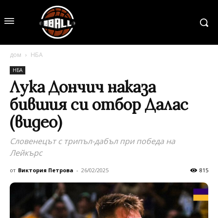
дом
НБА
НБА
Лука Дончич наказа
бившия си отбор Далас
(видео)
Словенецът с трипъл-дабъл при победа на
Лейкърс
от
Виктория Петрова
-
26/02/2025
815