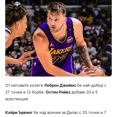
От неговите колеги
Леброн Джеймс
бе най-добър с
27 точки и 12 борби.
Остин Рийвс
добави 20 и 5
асистенции.
Кайри Ървинг
бе над всички за Далас с 35 точки и 7