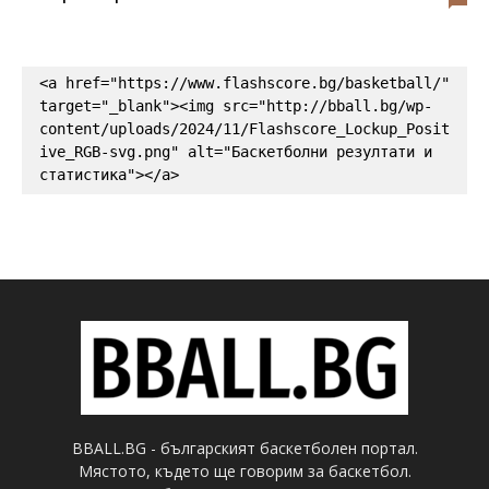
<a href="https://www.flashscore.bg/basketball/" 
target="_blank"><img src="http://bball.bg/wp-
content/uploads/2024/11/Flashscore_Lockup_Posit
ive_RGB-svg.png" alt="Баскетболни резултати и 
статистика"></a>
BBALL.BG - българският баскетболен портал.
Мястото, където ще говорим за баскетбол.