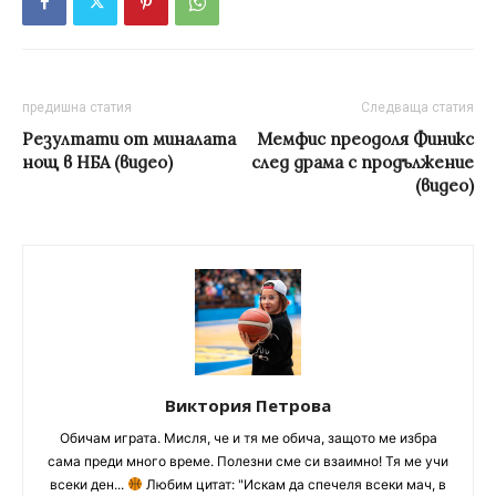
предишна статия
Следваща статия
Резултати от миналата
Мемфис преодоля Финикс
нощ в НБА (видео)
след драма с продължение
(видео)
Виктория Петрова
Обичам играта. Мисля, че и тя ме обича, защото ме избра
сама преди много време. Полезни сме си взаимно! Тя ме учи
всеки ден...
Любим цитат: "Искам да спечеля всеки мач, в