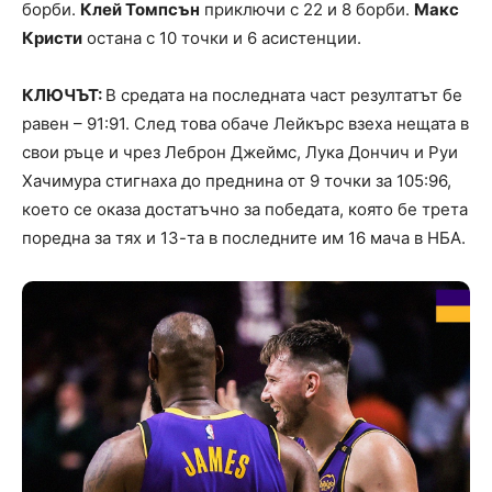
борби.
Клей Томпсън
приключи с 22 и 8 борби.
Макс
Кристи
остана с 10 точки и 6 асистенции.
КЛЮЧЪТ:
В средата на последната част резултатът бе
равен – 91:91. След това обаче Лейкърс взеха нещата в
свои ръце и чрез Леброн Джеймс, Лука Дончич и Руи
Хачимура стигнаха до преднина от 9 точки за 105:96,
което се оказа достатъчно за победата, която бе трета
поредна за тях и 13-та в последните им 16 мача в НБА.