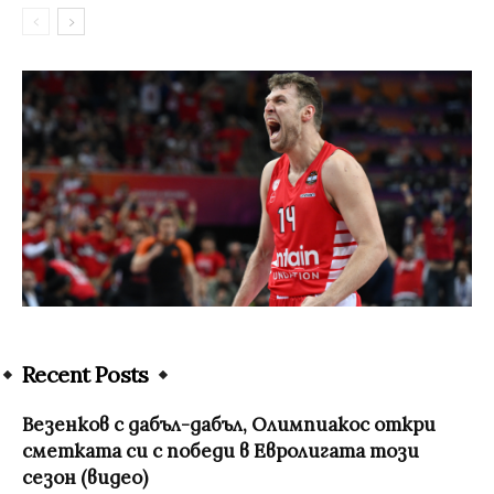
Recent Posts
Везенков с дабъл-дабъл, Олимпиакос откри
сметката си с победи в Евролигата този
сезон (видео)