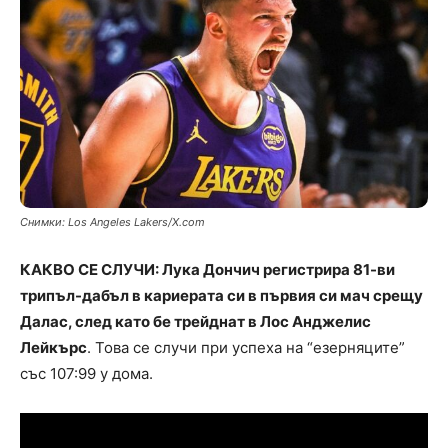
Снимки: Los Angeles Lakers/X.com
КАКВО СЕ СЛУЧИ: Лука Дончич регистрира 81-ви
трипъл-дабъл в кариерата си в първия си мач срещу
Далас, след като бе трейднат в Лос Анджелис
Лейкърс
. Това се случи при успеха на “езерняците”
със 107:99 у дома.