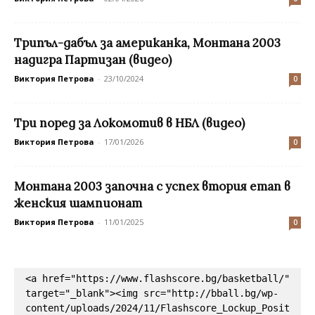
Трипъл-дабъл за американка, Монтана 2003
надигра Партизан (видео)
Виктория Петрова
-
23/10/2024
0
Три поред за Локомотив в НБЛ (видео)
Виктория Петрова
-
17/01/2026
0
Монтана 2003 започна с успех втория етап в
женския шампионат
Виктория Петрова
-
11/01/2025
0
<a href="https://www.flashscore.bg/basketball/" 
target="_blank"><img src="http://bball.bg/wp-
content/uploads/2024/11/Flashscore_Lockup_Posit