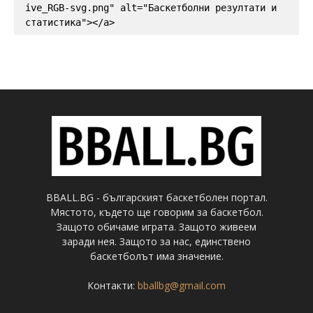
ive_RGB-svg.png" alt="Баскетболни резултати и 
статистика"></a>
BBALL.BG - българският баскетболен портал.
Мястото, където ще говорим за баскетбол.
Защото обичаме играта. Защото живеем
заради нея. Защото за нас, единствено
баскетболът има значение.
Контакти:
bballbg@gmail.com