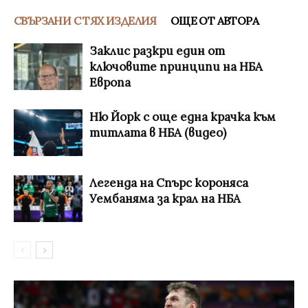
СВЪРЗАНИ С ТЯХ ИЗДЕЛИЯ
ОЩЕ ОТ АВТОРА
Заклис разкри един от
ключовите принципи на НБА
Европа
Ню Йорк с още една крачка към
титлата в НБА (видео)
Легенда на Спърс короняса
Уембаняма за крал на НБА