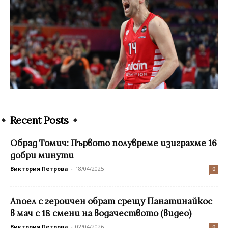
Recent Posts
Обрад Томич: Първото полувреме изиграхме 16
добри минути
Виктория Петрова
-
18/04/2025
0
Апоел с героичен обрат срещу Панатинайкос
в мач с 18 смени на водачеството (видео)
Виктория Петрова
-
02/04/2026
0