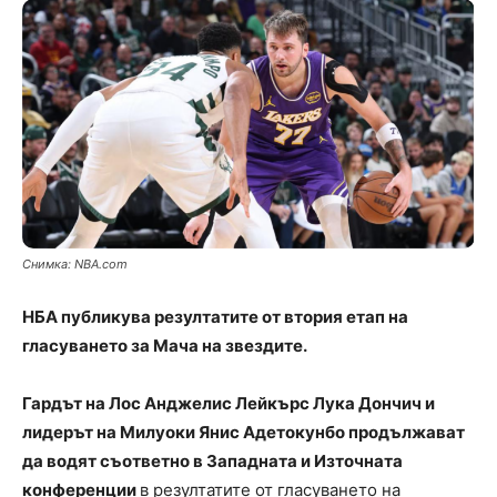
Снимка: NBA.com
НБА публикува резултатите от втория етап на
гласуването за Мача на звездите.
Гардът на Лос Анджелис Лейкърс Лука Дончич и
лидерът на Милуоки Янис Адетокунбо продължават
да водят съответно в Западната и Източната
конференции
в резултатите от гласуването на