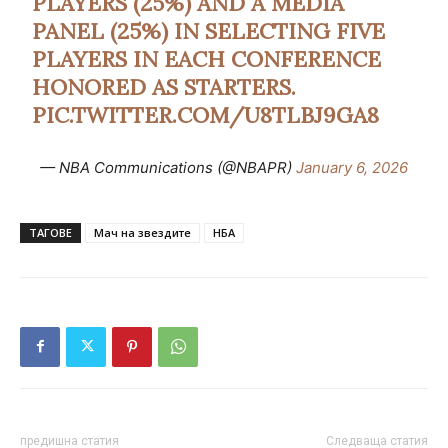
PLAYERS (25%) AND A MEDIA
PANEL (25%) IN SELECTING FIVE
PLAYERS IN EACH CONFERENCE
HONORED AS STARTERS.
PIC.TWITTER.COM/U8TLBJ9GA8
— NBA Communications (@NBAPR)
January 6, 2026
ТАГОВЕ
Мач на звездите
НБА
предишна статия
Следваща статия