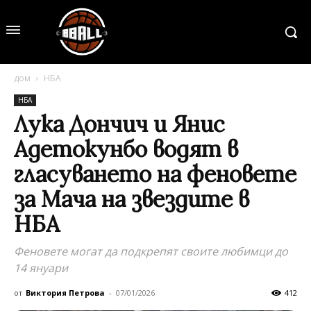
дом
НБА
НБА
Лука Дончич и Янис
Адетокунбо водят в
гласуването на феновете
за Мача на звездите в
НБА
Феновете могат да подкрепят своите любимци до
14 януари
от
Виктория Петрова
-
07/01/2026
412