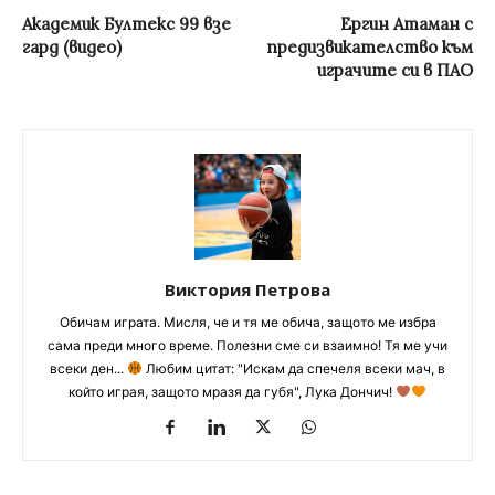
Академик Бултекс 99 взе
Ергин Атаман с
гард (видео)
предизвикателство към
играчите си в ПАО
Виктория Петрова
Обичам играта. Мисля, че и тя ме обича, защото ме избра
сама преди много време. Полезни сме си взаимно! Тя ме учи
всеки ден...
Любим цитат: "Искам да спечеля всеки мач, в
който играя, защото мразя да губя", Лука Дончич!