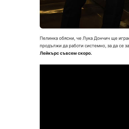
Пелинка обясни, че Лука Дончич ще играе
продължи да работи системно, за да се з
Лейкърс съвсем скоро.