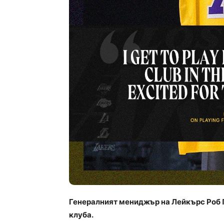
Генералният мениджър на Лейкърс Роб 
клуба.