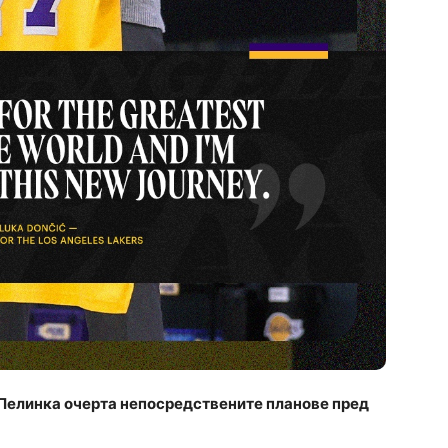
Пелинка очерта непосредствените планове пред