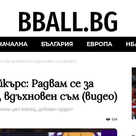
НАЧАЛНА
БЪЛГАРИЯ
ЕВРОПА
НБ
а тази възможност, вдъхновен съм (видео)
кърс: Радвам се за
 вдъхновен съм (видео)
риха цял месец, добави гардът
934