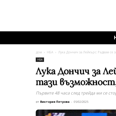
дом
НБА
Лука Дончич за Лейкърс: Радвам се з
НБА
Лука Дончич за Лей
тази възможност,
Първите 48 часа след трейда ми се сто
от
Виктория Петрова
-
05/02/2025