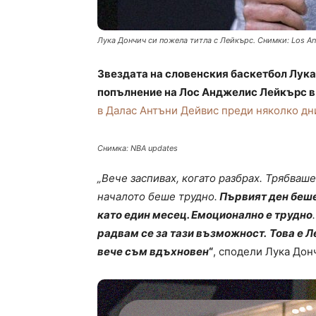
Лука Дончич си пожела титла с Лейкърс. Снимки: Los An
Звездата на словенския баскетбол Лука
попълнение на Лос Анджелис Лейкърс в
в Далас Антъни Дейвис преди няколко дн
Снимка: NBA updates
„Вече заспивах, когато разбрах. Трябваше 
началото беше трудно.
Първият ден беше
като един месец. Емоционално е трудно
радвам се за тази възможност.
Това е Л
вече съм вдъхновен
“
, сподели Лука Дон