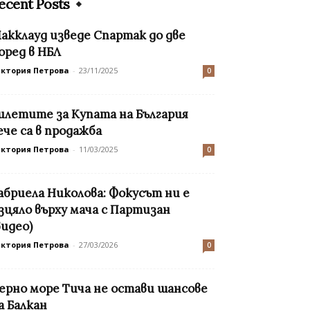
ecent Posts
акклауд изведе Спартак до две
оред в НБЛ
иктория Петрова
-
23/11/2025
0
илетите за Купата на България
ече са в продажба
иктория Петрова
-
11/03/2025
0
абриела Николова: Фокусът ни е
зцяло върху мача с Партизан
видео)
иктория Петрова
-
27/03/2026
0
ерно море Тича не остави шансове
а Балкан