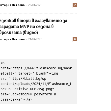
иктория Петрова
-
26/01/2026
2
езенков втори в гласуването за
аградата MVP на сезона в
вролигата (видео)
иктория Петрова
-
21/04/2025
0
<a 
href="https://www.flashscore.bg/bask
etball/" target="_blank"><img 
src="http://bball.bg/wp-
content/uploads/2024/11/Flashscore_L
ockup_Positive_RGB-svg.png" 
alt="Баскетболни резултати и 
статистика"></a>