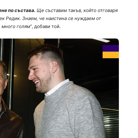
не по състава.
Ще съставим такъв, който отговаря
к Редик. Знаем, че наистина се нуждаем от
е много голям
”, добави той.