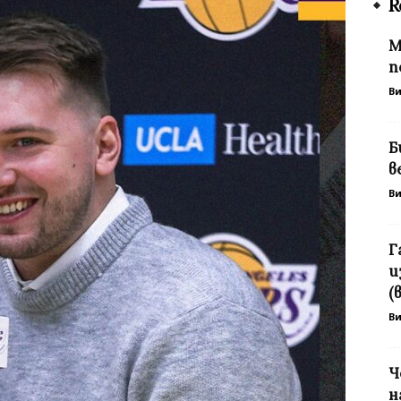
R
М
п
В
Б
в
В
Г
и
(
В
Ч
н