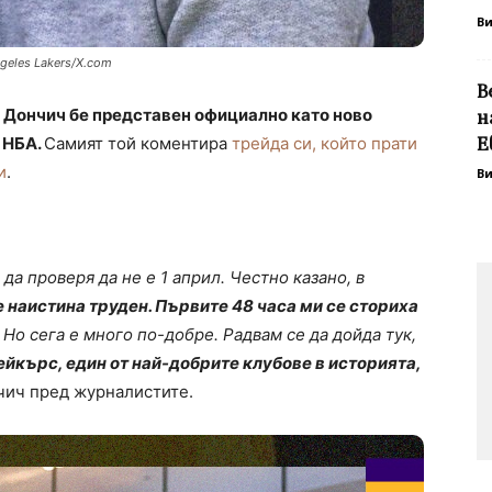
В
geles Lakers/X.com
В
 Дончич бе представен официално като ново
н
Е
 НБА.
Самият той коментира
трейда си, който прати
и
.
В
да проверя да не е 1 април. Честно казано, в
 наистина труден. Първите 48 часа ми се сториха
. Но сега е много по-добре. Радвам се да дойда тук,
ейкърс, един от най-добрите клубове в историята,
чич пред журналистите.