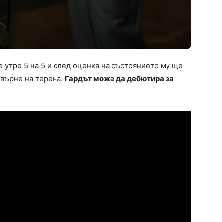
 утре 5 на 5 и след оценка на състоянието му ще
авърне на терена.
Гардът може да дебютира за