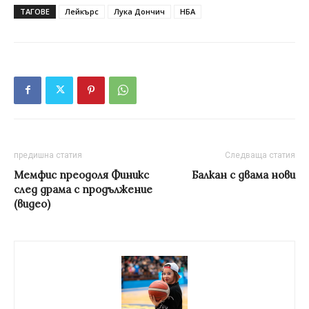
ТАГОВЕ
Лейкърс
Лука Дончич
НБА
предишна статия
Следваща статия
Мемфис преодоля Финикс
Балкан с двама нови
след драма с продължение
(видео)