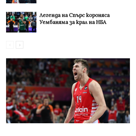
Легенда на Спърс короняса
Уембаняма за крал на НБА