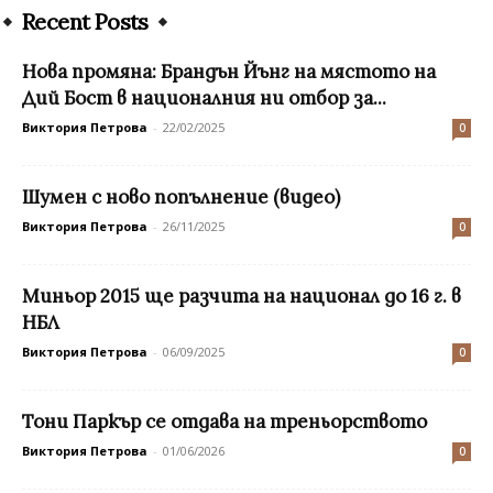
Recent Posts
Нова промяна: Брандън Йънг на мястото на
Дий Бост в националния ни отбор за...
Виктория Петрова
-
22/02/2025
0
Шумен с ново попълнение (видео)
Виктория Петрова
-
26/11/2025
0
Миньор 2015 ще разчита на национал до 16 г. в
НБЛ
Виктория Петрова
-
06/09/2025
0
Тони Паркър се отдава на треньорството
Виктория Петрова
-
01/06/2026
0