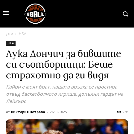
дом
НБА
НБА
Лука Дончич за бившите
си съотборници: Беше
страхотно да ги видя
Кайри е моят брат, нашата връзка се простира
отвъд баскетболното игрище, допълни гардът на
Лейкърс
от
Виктория Петрова
-
26/02/2025
956