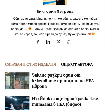
Виктория Петрова
Обичам играта. Мисля, че и тя ме обича, защото ме избра
сама преди много време. Полезни сме си взаимно! Тя ме учи
всеки ден...
Любим цитат: "Искам да спечеля всеки мач, в
който играя, защото мразя да губя", Лука Дончич!
СВЪРЗАНИ С ТЯХ ИЗДЕЛИЯ
ОЩЕ ОТ АВТОРА
Заклис разкри един от
ключовите принципи на НБА
Европа
Ню Йорк с още една крачка към
титлата в НБА (видео)