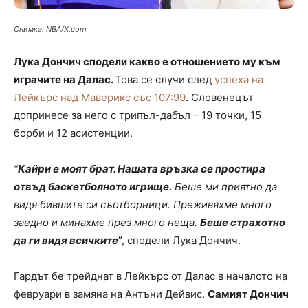
Снимка: NBA/X.com
Лука Дончич сподели какво е отношението му към
играчите на Далас.
Това се случи след
успеха на
Лейкърс над Маверикс със 107:99
. Словенецът
допринесе за него с трипъл-дабъл – 19 точки, 15
борби и 12 асистенции.
“
Кайри е моят брат. Нашата връзка се простира
отвъд баскетболното игрище.
Беше ми приятно да
видя бившите си съотборници. Преживяхме много
заедно и минахме през много неща.
Беше страхотно
да ги видя всичките
”, сподели Лука Дончич.
Гардът бе трейднат в Лейкърс от Далас в началото на
февруари в замяна на Антъни Дейвис.
Самият Дончич