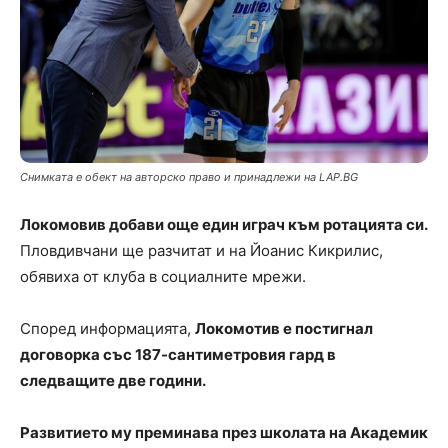
Снимката е обект на авторско право и принадлежи на LAP.BG
Локомовив добави още един играч към ротацията си.
Пловдивчани ще разчитат и на Йоанис Кикрилис,
обявиха от клуба в социалните мрежи.
Според информацията,
Локомотив е постигнал
договорка със 187-сантиметровия гард в
следващите две години.
Развитието му преминава през школата на Академик