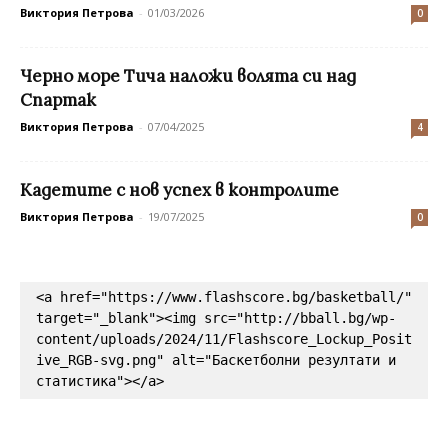
Виктория Петрова
-
01/03/2026
0
Черно море Тича наложи волята си над
Спартак
Виктория Петрова
-
07/04/2025
4
Кадетите с нов успех в контролите
Виктория Петрова
-
19/07/2025
0
<a href="https://www.flashscore.bg/basketball/" 
target="_blank"><img src="http://bball.bg/wp-
content/uploads/2024/11/Flashscore_Lockup_Posit
ive_RGB-svg.png" alt="Баскетболни резултати и 
статистика"></a>