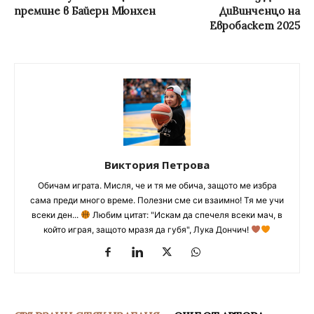
премине в Байерн Мюнхен
ДиВинченцо на
Евробаскет 2025
Виктория Петрова
Обичам играта. Мисля, че и тя ме обича, защото ме избра
сама преди много време. Полезни сме си взаимно! Тя ме учи
всеки ден...
Любим цитат: "Искам да спечеля всеки мач, в
който играя, защото мразя да губя", Лука Дончич!