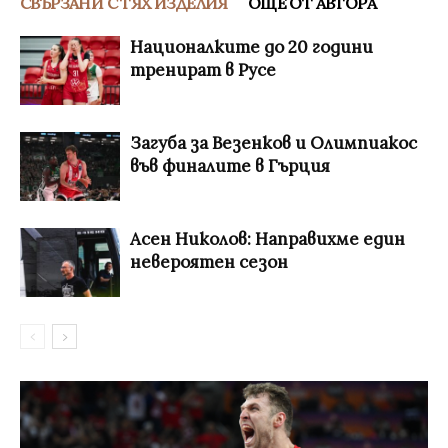
СВЪРЗАНИ С ТЯХ ИЗДЕЛИЯ
ОЩЕ ОТ АВТОРА
Националките до 20 години
тренират в Русе
Загуба за Везенков и Олимпиакос
във финалите в Гърция
Асен Николов: Направихме един
невероятен сезон