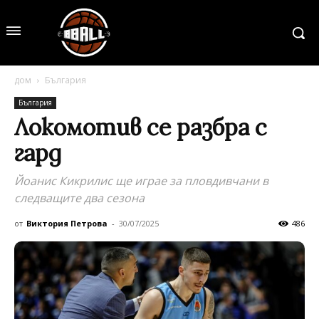
дом
България
България
Локомотив се разбра с
гард
Йоанис Кикрилис ще играе за пловдивчани в
следващите два сезона
от
Виктория Петрова
-
30/07/2025
486