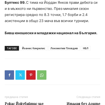
Бултекс 99.
С тима на Йордан Янков прави дебюта си
и в мъжкото ни първенство. През миналия сезон
регистрира средно по 8.3 точки, 1.7 борби и 2.4
асистенции в общо 23 мача във всички турнири.
Бивш юношески и младежки национал на България.
ТАГОВЕ
Йоанис Кикрилис
Локомотив Пловдив
НБЛ
предишна статия
Следваща статия
Рокас Йокубайтис ще
Италия без Донте