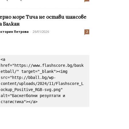
ерно море Тича не остави шансове
а Балкан
иктория Петрова
-
26/01/2026
2
<a 
href="https://www.flashscore.bg/bask
etball/" target="_blank"><img 
src="http://bball.bg/wp-
content/uploads/2024/11/Flashscore_L
ockup_Positive_RGB-svg.png" 
alt="Баскетболни резултати и 
статистика"></a>