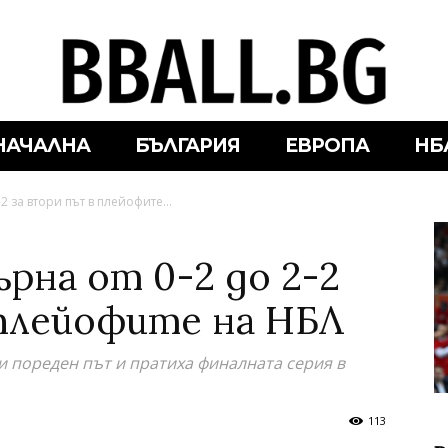
НАЧАЛНА
БЪЛГАРИЯ
ЕВРОПА
НБ
2 за втори път в плейофите...
рна от 0-2 до 2-2
 плейофите на НБЛ
и пореден път и пратиха финалната серия в
113