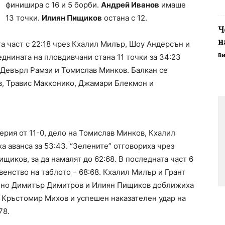
финишира с 16 и 5 борби.
Андрей Иванов
имаше
13 точки.
Илиян Пищиков
остана с 12.
Ч
н
 част с 22:18 чрез Кхалил Милър, Шоу Андерсън и
В
днината на пловдивчани стана 11 точки за 34:23
 Девърл Рамзи и Томислав Минков. Балкан се
в, Травис Макконико, Джамари Блекмон и
ерия от 11-0, дело на Томислав Минков, Кхалил
а аванса за 53:43. “Зелените” отговориха чрез
щиков, за да намалят до 62:68. В последната част 6
венство на таблото – 68:68. Кхалил Милър и Грант
, но Димитър Димитров и Илиян Пищиков доближиха
а Кръстомир Михов и успешен наказателен удар на
78.