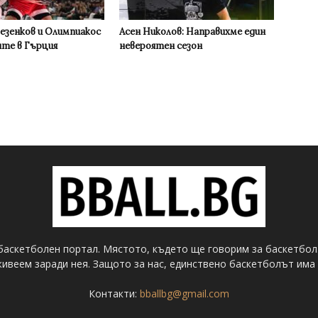
Везенков и Олимпиакос
Асен Николов: Направихме един
ите в Гърция
невероятен сезон
баскетболен портал. Мястото, където ще говорим за баскетбол
ивеем заради нея. Защото за нас, единствено баскетболът има 
Контакти:
bballbg@gmail.com