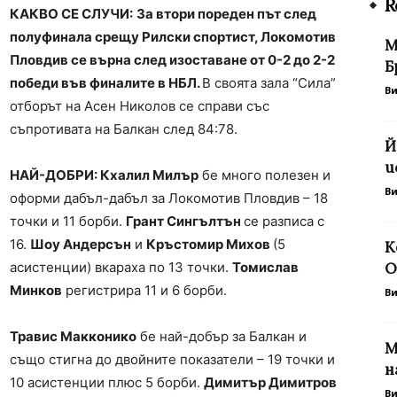
R
КАКВО СЕ СЛУЧИ:
За втори пореден път след
полуфинала срещу Рилски спортист, Локомотив
М
Пловдив се върна след изоставане от 0-2 до 2-2
Б
победи във финалите в НБЛ.
В своята зала “Сила”
В
отборът на Асен Николов се справи със
съпротивата на Балкан след 84:78.
Й
и
НАЙ-ДОБРИ: Кхалил Милър
бе много полезен и
В
оформи дабъл-дабъл за Локомотив Пловдив – 18
точки и 11 борби.
Грант Сингълтън
се разписа с
16.
Шоу Андерсън
и
Кръстомир Михов
(5
К
асистенции) вкараха по 13 точки.
Томислав
О
Минков
регистрира 11 и 6 борби.
В
Травис Макконико
бе най-добър за Балкан и
М
също стигна до двойните показатели – 19 точки и
н
10 асистенции плюс 5 борби.
Димитър Димитров
В