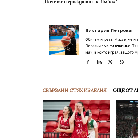
„Почетен гражданин на Ямбол“
Виктория Петрова
Обичам играта. Мисля, че и 
Полезни сме си взаимно! Тя 
мач, в който играя, защото м
СВЪРЗАНИ С ТЯХ ИЗДЕЛИЯ
ОЩЕ ОТ А