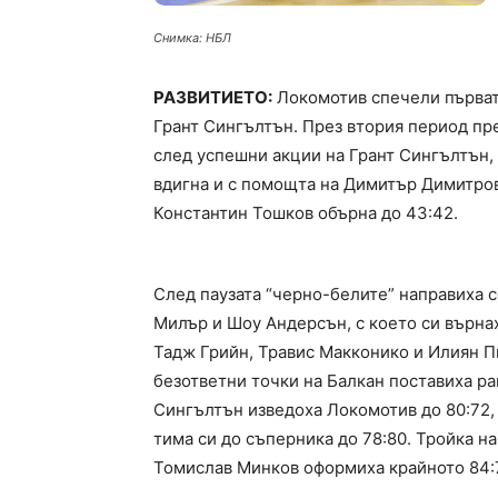
Снимка: НБЛ
РАЗВИТИЕТО:
Локомотив спечели първата
Грант Сингълтън. През втория период пре
след успешни акции на Грант Сингълтън,
вдигна и с помощта на Димитър Димитро
Константин Тошков обърна до 43:42.
След паузата “черно-белите” направиха с
Милър и Шоу Андерсън, с което си върнах
Тадж Грийн, Травис Макконико и Илиян Пи
безответни точки на Балкан поставиха ра
Сингълтън изведоха Локомотив до 80:72
тима си до съперника до 78:80. Тройка н
Томислав Минков оформиха крайното 84: