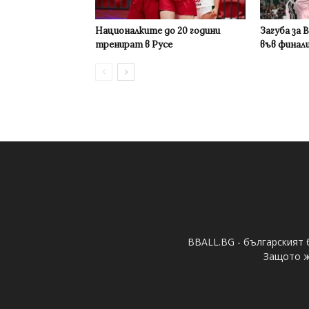
Националките до 20 години
Загуба за 
тренират в Русе
във финал
BBALL.BG - българският 
Защото ж