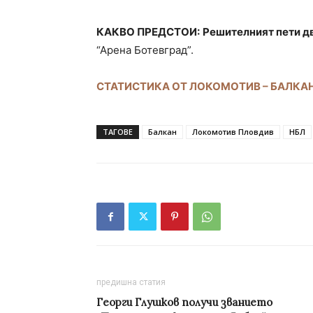
КАКВО ПРЕДСТОИ:
Решителният пети дв
“Арена Ботевград”.
СТАТИСТИКА ОТ ЛОКОМОТИВ – БАЛКА
ТАГОВЕ
Балкан
Локомотив Пловдив
НБЛ
предишна статия
Георги Глушков получи званието