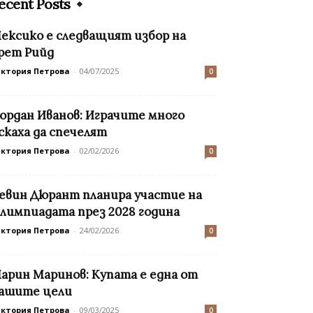
ecent Posts
ексико е следващият избор на
рет Рийд
иктория Петрова
-
04/07/2025
0
ордан Иванов: Играчите много
скаха да спечелят
иктория Петрова
-
02/02/2026
0
евин Дюрант планира участие на
лимпиадата през 2028 година
иктория Петрова
-
24/02/2026
0
арин Маринов: Купата е една от
ашите цели
иктория Петрова
-
09/03/2025
0