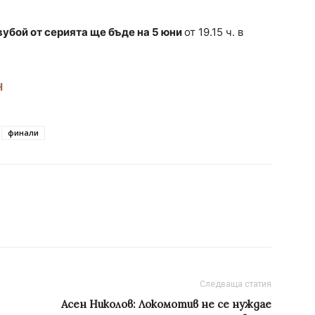
убой от серията ще бъде на 5 юни
от 19.15 ч. в
Н
финали
Следваща статия
Асен Николов: Локомотив не се нуждае