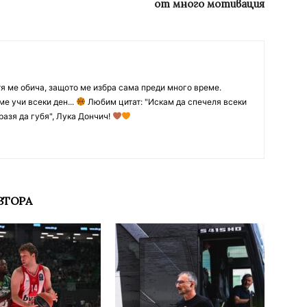
от много мотивация
тя ме обича, защото ме избра сама преди много време.
ме учи всеки ден...
Любим цитат: "Искам да спечеля всеки
разя да губя", Лука Дончич!
ВТОРА