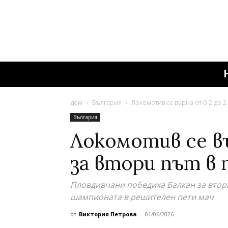
дом
България
Локомотив се върна от 0-2 до 2-
България
Локомотив се въ
за втори път в
Пловдивчани победиха Балкан за втор
шампионата в решителен пети мач
от
Виктория Петрова
-
01/06/2026