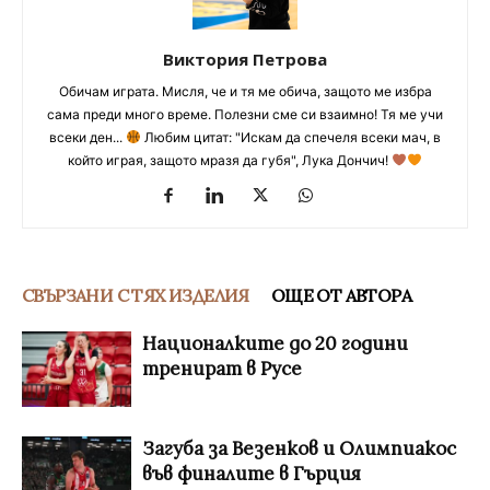
Виктория Петрова
Обичам играта. Мисля, че и тя ме обича, защото ме избра
сама преди много време. Полезни сме си взаимно! Тя ме учи
всеки ден...
Любим цитат: "Искам да спечеля всеки мач, в
който играя, защото мразя да губя", Лука Дончич!
СВЪРЗАНИ С ТЯХ ИЗДЕЛИЯ
ОЩЕ ОТ АВТОРА
Националките до 20 години
тренират в Русе
Загуба за Везенков и Олимпиакос
във финалите в Гърция