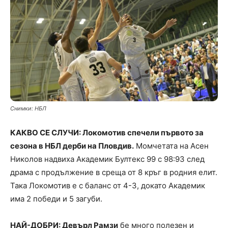
Снимки: НБЛ
КАКВО СЕ СЛУЧИ: Локомотив спечели първото за
сезона в НБЛ дерби на Пловдив.
Момчетата на Асен
Николов надвиха Академик Бултекс 99 с 98:93 след
драма с продължение в среща от 8 кръг в родния елит.
Така Локомотив е с баланс от 4-3, докато Академик
има 2 победи и 5 загуби.
НАЙ-ДОБРИ: Девърл Рамзи
бе много полезен и