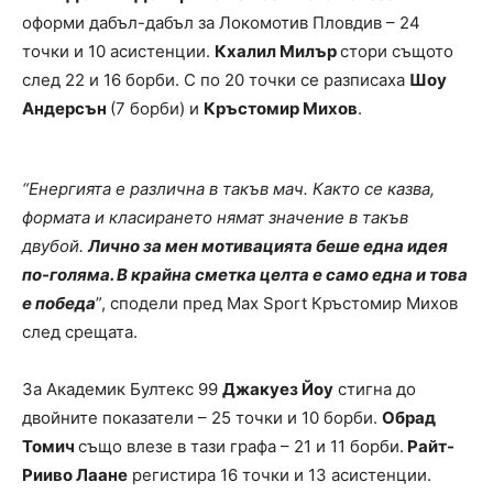
оформи дабъл-дабъл за Локомотив Пловдив – 24
точки и 10 асистенции.
Кхалил Милър
стори същото
след 22 и 16 борби. С по 20 точки се разписаха
Шоу
Андерсън
(7 борби) и
Кръстомир Михов
.
“Енергията е различна в такъв мач. Както се казва,
формата и класирането нямат значение в такъв
двубой.
Лично за мен мотивацията беше една идея
по-голяма. В крайна сметка целта е само една и това
е победа
”, сподели пред Max Sport Кръстомир Михов
след срещата.
За Академик Бултекс 99
Джакуез Йоу
стигна до
двойните показатели – 25 точки и 10 борби.
Обрад
Томич
също влезе в тази графа – 21 и 11 борби.
Райт-
Рииво Лаане
регистира 16 точки и 13 асистенции.