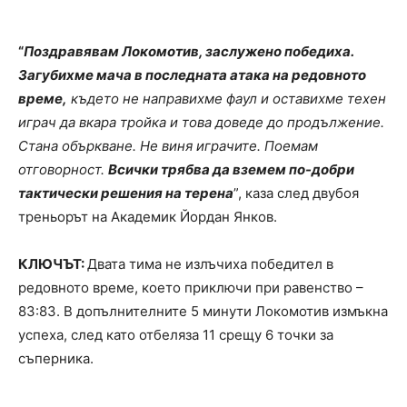
“
Поздравявам Локомотив, заслужено победиха.
Загубихме мача в последната атака на редовното
време,
където не направихме фаул и оставихме техен
играч да вкара тройка и това доведе до продължение.
Стана объркване. Не виня играчите. Поемам
отговорност.
Всички трябва да вземем по-добри
тактически решения на терена
”, каза след двубоя
треньорът на Академик Йордан Янков.
КЛЮЧЪТ:
Двата тима не излъчиха победител в
редовното време, което приключи при равенство –
83:83. В допълнителните 5 минути Локомотив измъкна
успеха, след като отбеляза 11 срещу 6 точки за
съперника.