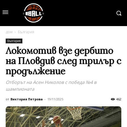
дом
България
България
Локомотив взе дербито
на Пловдив след трилър с
продължение
Отборът на Асен Николов с победа №4 в
шампионата
от
Виктория Петрова
-
19/11/2025
462