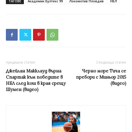
ТАГОВЕ
Академик Бултекс 99
Локомотив Пловдив
НБЛ
предишна статия
Следваща статия
Джейлан Макклауд върна
Черно море Тича се
Спартак към победите в
пребори с Миньор 2015
НБЛ след кош в края срещу
(видео)
Шумен (видео)