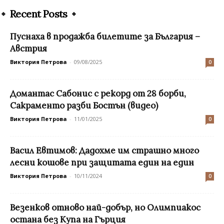
Recent Posts
Пуснаха в продажба билетите за България –
Австрия
Виктория Петрова
-
09/08/2025
0
Домантас Сабонис с рекорд от 28 борби,
Сакраменто разби Бостън (видео)
Виктория Петрова
-
11/01/2025
0
Васил Евтимов: Дадохме им страшно много
лесни кошове при защитата един на един
Виктория Петрова
-
10/11/2024
0
Везенков отново най-добър, но Олимпиакос
остана без Купа на Гърция