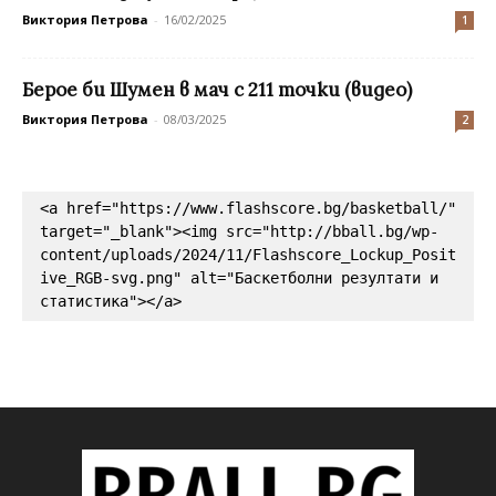
Виктория Петрова
-
16/02/2025
1
Берое би Шумен в мач с 211 точки (видео)
Виктория Петрова
-
08/03/2025
2
<a href="https://www.flashscore.bg/basketball/" 
target="_blank"><img src="http://bball.bg/wp-
content/uploads/2024/11/Flashscore_Lockup_Posit
ive_RGB-svg.png" alt="Баскетболни резултати и 
статистика"></a>