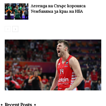
Легенда на Спърс короняса
Уембаняма за крал на НБА
Recent Posts