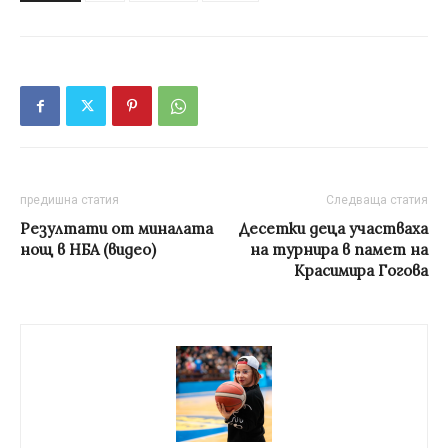
предишна статия
Следваща статия
Резултати от миналата
Десетки деца участваха
нощ в НБА (видео)
на турнира в памет на
Красимира Гогова