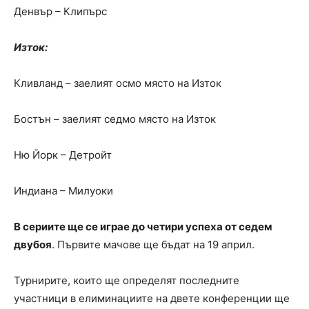
Денвър – Клипърс
Изток:
Кливланд – заелият осмо място на Изток
Бостън – заелият седмо място на Изток
Ню Йорк – Детройт
Индиана – Милуоки
В сериите ще се играе до четири успеха от седем
двубоя
. Първите мачове ще бъдат на 19 април.
Турнирите, които ще определят последните
участници в елиминациите на двете конференции ще