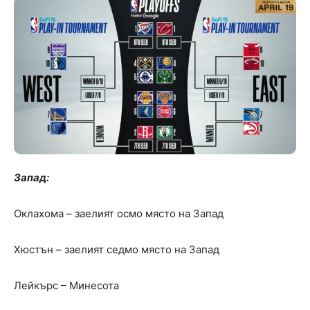
Запад:
Оклахома – заелият осмо място на Запад
Хюстън – заелият седмо място на Запад
Лейкърс – Минесота