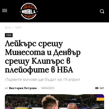
дом
НБА
НБА
Лейкърс срещу
Минесота и Денвър
срещу Клипърс в
плейофите в НБА
Първите мачове ще бъдат на 19 април
от
Виктория Петрова
-
14/04/2025
641