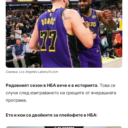
Снимка: Los Angeles Lakers/X.com
Редовният сезон в НБА вече е в историята
. Това се
случи след изиграването на срещите от вчерашната
програма.
Ето и кои са двойките за плейофите в НБА: