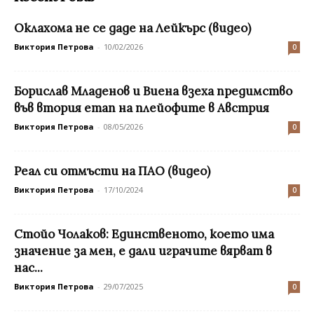
Оклахома не се даде на Лейкърс (видео)
Виктория Петрова
-
10/02/2026
0
Борислав Младенов и Виена взеха предимство
във втория етап на плейофите в Австрия
Виктория Петрова
-
08/05/2026
0
Реал си отмъсти на ПАО (видео)
Виктория Петрова
-
17/10/2024
0
Стойо Чолаков: Единственото, което има
значение за мен, е дали играчите вярват в
нас...
Виктория Петрова
-
29/07/2025
0