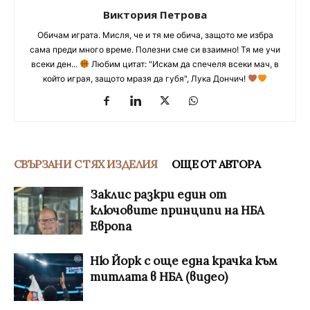
Виктория Петрова
Обичам играта. Мисля, че и тя ме обича, защото ме избра
сама преди много време. Полезни сме си взаимно! Тя ме учи
всеки ден...
Любим цитат: "Искам да спечеля всеки мач, в
който играя, защото мразя да губя", Лука Дончич!
СВЪРЗАНИ С ТЯХ ИЗДЕЛИЯ
ОЩЕ ОТ АВТОРА
Заклис разкри един от
ключовите принципи на НБА
Европа
Ню Йорк с още една крачка към
титлата в НБА (видео)