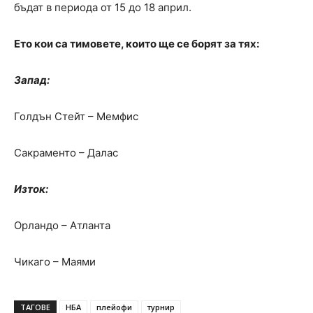
бъдат в периода от 15 до 18 април.
Ето кои са тимовете, които ще се борят за тях:
Запад:
Голдън Стейт – Мемфис
Сакраменто – Далас
Изток:
Орландо – Атланта
Чикаго – Маями
ТАГОВЕ
НБА
плейофи
турнир