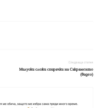
Следваща статия
Милуоки сложи спирачки на Сакраменто
(видео)
тя ме обича, защото ме избра сама преди много време.