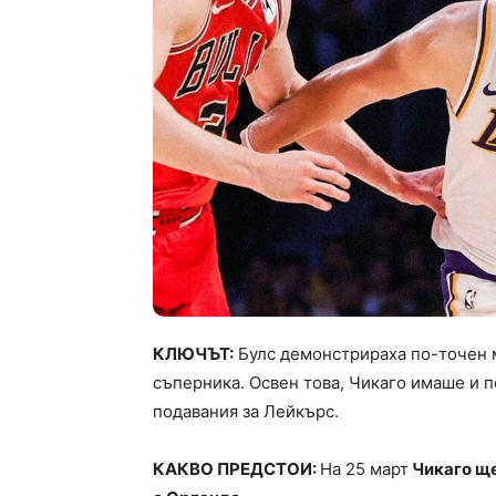
КЛЮЧЪТ:
Булс демонстрираха по-точен м
съперника. Освен това, Чикаго имаше и 
подавания за Лейкърс.
КАКВО ПРЕДСТОИ:
На 25 март
Чикаго ще