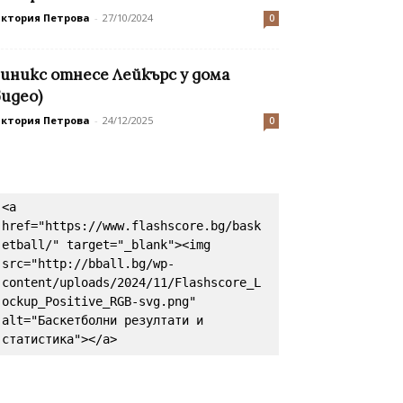
иктория Петрова
-
27/10/2024
0
иникс отнесе Лейкърс у дома
видео)
иктория Петрова
-
24/12/2025
0
<a 
href="https://www.flashscore.bg/bask
etball/" target="_blank"><img 
src="http://bball.bg/wp-
content/uploads/2024/11/Flashscore_L
ockup_Positive_RGB-svg.png" 
alt="Баскетболни резултати и 
статистика"></a>