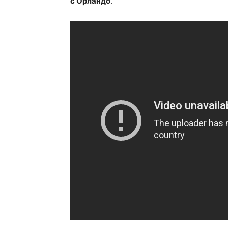
с Орландо
.