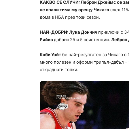
КАКВО СЕ СЛУЧИ: Леброн Джеймс се завъ
не спаси тима му срещу Чикаго
след 115
дома в НБА през този сезон.
НАЙ-ДОБРИ: Лука Дончич
приключи с 34
Рийвс
добави 25 и 5 асистенции.
Леброн
Коби Уайт
бе най-резултатен за Чикаго с 
много полезен и оформи трипъл-дабъл – 1
откраднати топки.