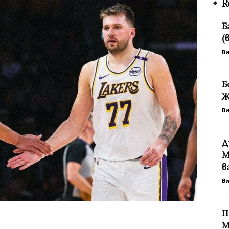
R
Б
(
В
Б
Ж
В
Д
М
в
В
П
М