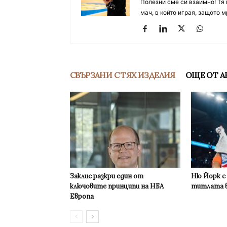
Полезни сме си взаимно! Тя 
мач, в който играя, защото м
СВЪРЗАНИ С ТЯХ ИЗДЕЛИЯ
ОЩЕ ОТ А
Заклис разкри един от
Ню Йорк с
ключовите принципи на НБА
титлата в
Европа