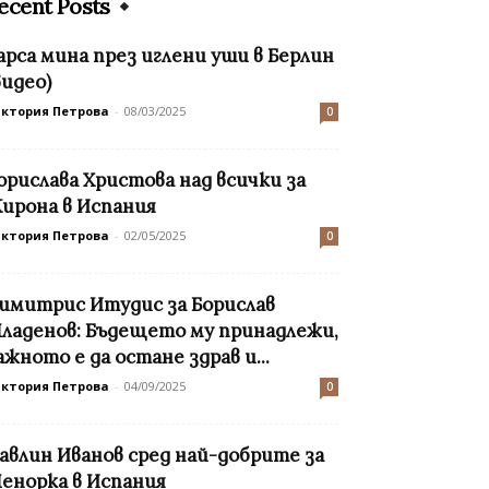
ecent Posts
арса мина през иглени уши в Берлин
видео)
иктория Петрова
-
08/03/2025
0
орислава Христова над всички за
ирона в Испания
иктория Петрова
-
02/05/2025
0
имитрис Итудис за Борислав
ладенов: Бъдещето му принадлежи,
ажното е да остане здрав и...
иктория Петрова
-
04/09/2025
0
авлин Иванов сред най-добрите за
енорка в Испания