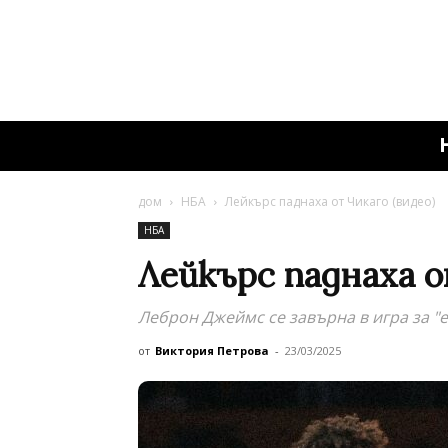
дом
НБА
Лейкърс паднаха от Чикаго (видео)
НБА
Лейкърс паднаха о
Леброн Джеймс се завърна в игра за "е
от
Виктория Петрова
-
23/03/2025