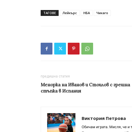
ТАГОВЕ
Лейкърс
НБА
Чикаго
предишна статия
Менорка на Иванов и Стоилов с грешна
стъпка в Испания
Виктория Петрова
Обичам играта. Мисля, че и 