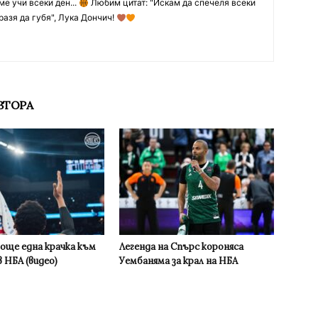
ме учи всеки ден...
Любим цитат: "Искам да спечеля всеки
разя да губя", Лука Дончич!
ВТОРА
 още една крачка към
Легенда на Спърс короняса
 НБА (видео)
Уембаняма за крал на НБА