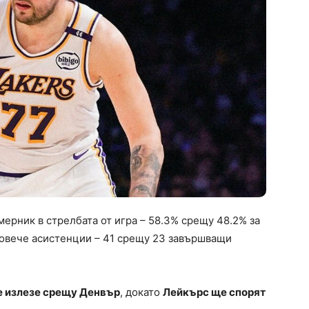
ерник в стрелбата от игра – 58.3% срещу 48.2% за
повече асистенции – 41 срещу 23 завършващи
 излезе срещу Денвър
, докато
Лейкърс ще спорят