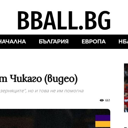
НАЧАЛНА
БЪЛГАРИЯ
ЕВРОПА
НБ
т Чикаго (видео)
зерняците", но и това не им помогна
661