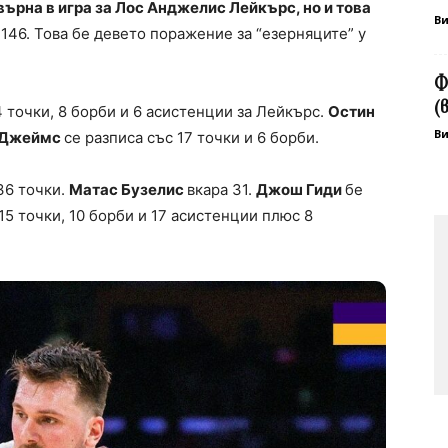
рна в игра за Лос Анджелис Лейкърс, но и това
В
:146. Това бе девето поражение за “езерняците” у
Ф
(
 точки, 8 борби и 6 асистенции за Лейкърс.
Остин
В
 Джеймс
се разписа със 17 точки и 6 борби.
36 точки.
Матас Бузелис
вкара 31.
Джош Гиди
бе
5 точки, 10 борби и 17 асистенции плюс 8