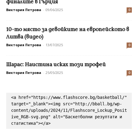
финалите в Гърция
Виктория Петрова
-
09/06/2025
0
10-то място за девойките на европейското в
Литва (видео)
Виктория Петрова
-
13/07/2025
0
Шарас: Наистина исках този трофей
Виктория Петрова
-
25/05/2025
0
<a href="https://www.flashscore.bg/basketball/" 
target="_blank"><img src="http://bball.bg/wp-
content/uploads/2024/11/Flashscore_Lockup_Posit
ive_RGB-svg.png" alt="Баскетболни резултати и 
статистика"></a>