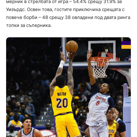
мерник в стрелбата от игра – 54.4% срещу 31.9% за
Уизърдс. Освен това, гостите приключиха срещата с
повече борби – 48 срещу 38 овладени под двата ринга
топки за съперника.