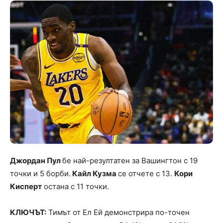
Джордан Пул
бе най-резултатен за Вашингтон с 19
точки и 5 борби.
Кайл Кузма
се отчете с 13.
Кори
Кисперт
остана с 11 точки.
КЛЮЧЪТ:
Тимът от Ел Ей демонстрира по-точен