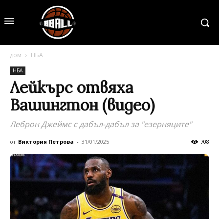
дом
НБА
НБА
Лейкърс отвяха
Вашингтон (видео)
Леброн Джеймс с дабъл-дабъл за "езерняците"
от
Виктория Петрова
-
31/01/2025
708