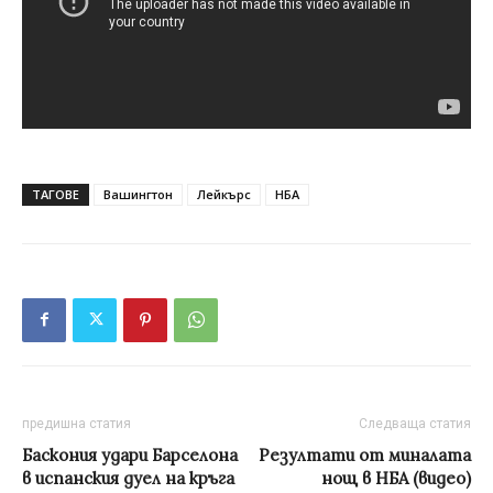
ТАГОВЕ
Вашингтон
Лейкърс
НБА
предишна статия
Следваща статия
Баскония удари Барселона
Резултати от миналата
в испанския дуел на кръга
нощ в НБА (видео)