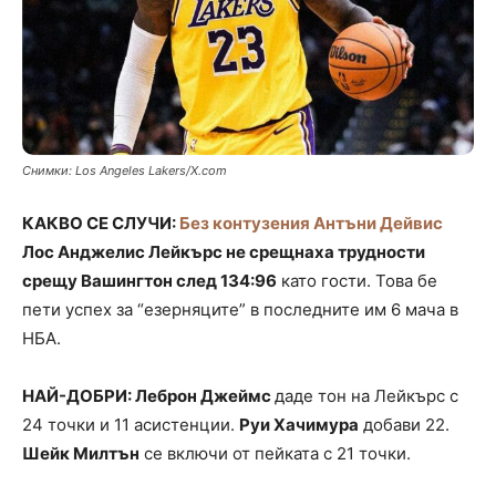
Снимки: Los Angeles Lakers/X.com
КАКВО СЕ СЛУЧИ:
Без контузения Антъни Дейвис
Лос Анджелис Лейкърс не срещнаха трудности
срещу Вашингтон след 134:96
като гости. Това бе
пети успех за “езерняците” в последните им 6 мача в
НБА.
НАЙ-ДОБРИ: Леброн Джеймс
даде тон на Лейкърс с
24 точки и 11 асистенции.
Руи Хачимура
добави 22.
Шейк Милтън
се включи от пейката с 21 точки.