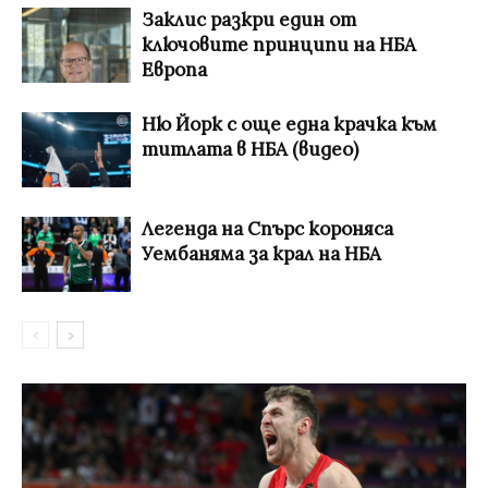
Заклис разкри един от
ключовите принципи на НБА
Европа
Ню Йорк с още една крачка към
титлата в НБА (видео)
Легенда на Спърс короняса
Уембаняма за крал на НБА