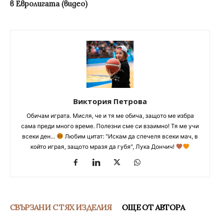
в Евролигата (видео)
Виктория Петрова
Обичам играта. Мисля, че и тя ме обича, защото ме избра
сама преди много време. Полезни сме си взаимно! Тя ме учи
всеки ден...
Любим цитат: "Искам да спечеля всеки мач, в
който играя, защото мразя да губя", Лука Дончич!
СВЪРЗАНИ С ТЯХ ИЗДЕЛИЯ
ОЩЕ ОТ АВТОРА