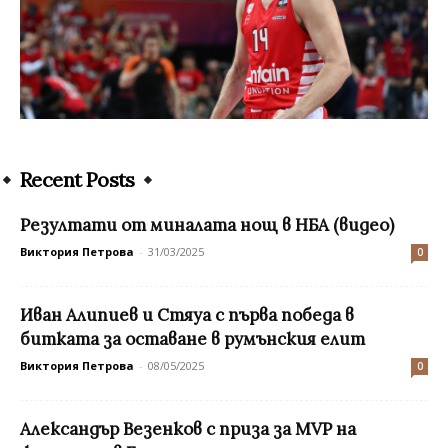
Recent Posts
Резултати от миналата нощ в НБА (видео)
Виктория Петрова
-
31/03/2025
0
Иван Алипиев и Стяуа с първа победа в
битката за оставане в румънския елит
Виктория Петрова
-
08/05/2025
0
Александър Везенков с приза за MVP на