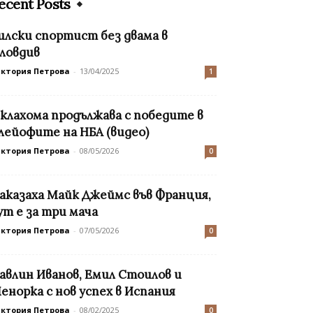
ecent Posts
илски спортист без двама в
ловдив
иктория Петрова
-
13/04/2025
1
клахома продължава с победите в
лейофите на НБА (видео)
иктория Петрова
-
08/05/2026
0
аказаха Майк Джеймс във Франция,
ут е за три мача
иктория Петрова
-
07/05/2026
0
авлин Иванов, Емил Стоилов и
енорка с нов успех в Испания
иктория Петрова
-
08/02/2025
0