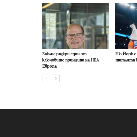
Заклис разкри един от
Ню Йорк с
ключовите принципи на НБА
титлата в
Европа