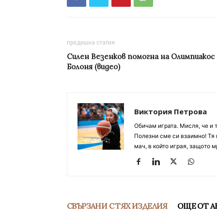
предишна статия
Силен Везенков помогна на Олимпиакос 
Болоня (видео)
Виктория Петрова
Обичам играта. Мисля, че и 
Полезни сме си взаимно! Тя 
мач, в който играя, защото м
СВЪРЗАНИ С ТЯХ ИЗДЕЛИЯ
ОЩЕ ОТ А