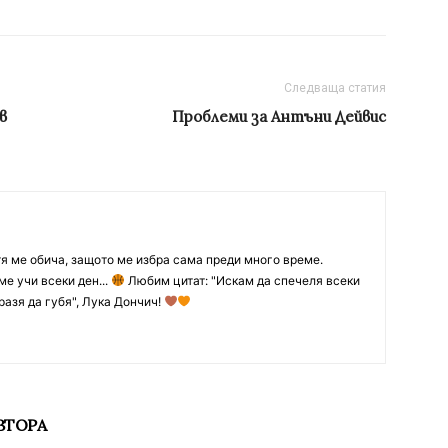
Следваща статия
в
Проблеми за Антъни Дейвис
тя ме обича, защото ме избра сама преди много време.
ме учи всеки ден...
Любим цитат: "Искам да спечеля всеки
разя да губя", Лука Дончич!
ВТОРА