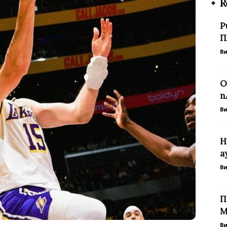
R
Р
П
В
О
п
В
Н
а
В
П
М
В