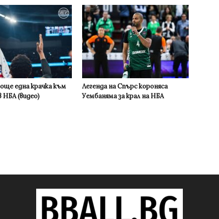
 още една крачка към
Легенда на Спърс короняса
 НБА (видео)
Уембаняма за крал на НБА