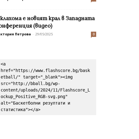
клахома е новият крал в Западната
онференция (видео)
иктория Петрова
-
29/05/2025
0
<a 
href="https://www.flashscore.bg/bask
etball/" target="_blank"><img 
src="http://bball.bg/wp-
content/uploads/2024/11/Flashscore_L
ockup_Positive_RGB-svg.png" 
alt="Баскетболни резултати и 
статистика"></a>