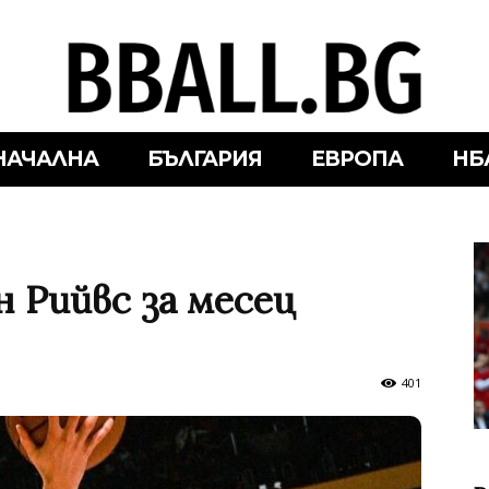
НАЧАЛНА
БЪЛГАРИЯ
ЕВРОПА
НБ
 Рийвс за месец
401