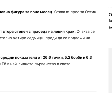
овна фигура за поне месец.
Става въпрос за Остин
О
к
В
т втора степен в прасеца на левия крак.
Очаква се
ително четири седмици, преди да се подложи на
средни показатели от 26.6 точки, 5.2 борби и 6.3
л Ей в най-силното първенство в света.