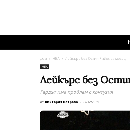
дом
НБА
Лейкърс без Остин Рийвс за месец
НБА
Лейкърс без Остин
Гардът има проблем с контузия
от
Виктория Петрова
-
27/12/2025