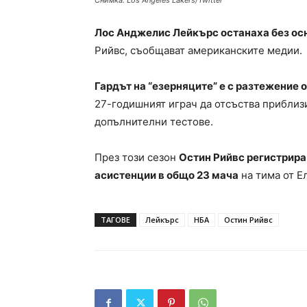
Снимка: Los Angeles Lakers/Twitter
Лос Анджелис Лейкърс останаха без осн
Рийвс, съобщават американските медии.
Гардът на “езерняците” е с разтежение о
27-годишният играч да отсъства приблиз
допълнителни тестове.
През този сезон
Остин Рийвс регистрира 
асистенции в общо 23 мача
на тима от Е
ТАГОВЕ
Лейкърс
НБА
Остин Рийвс