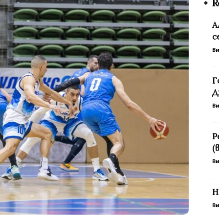
R
А
с
В
Г
Д
В
Р
(
В
Н
В