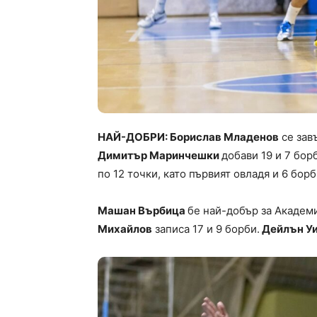
НАЙ-ДОБРИ: Борислав Младенов
се завъ
Димитър Маринчешки
добави 19 и 7 бор
по 12 точки, като първият овладя и 6 борб
Машан Върбица
бе най-добър за Академи
Михайлов
записа 17 и 9 борби.
Дейлън У