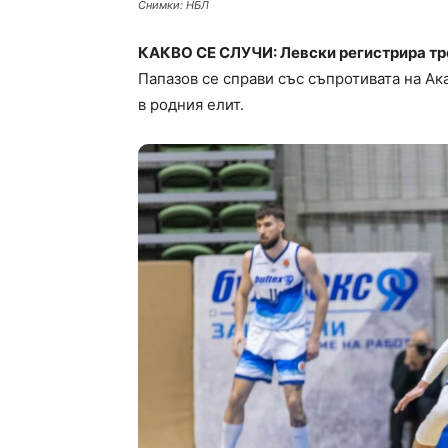
Снимки: НБЛ
КАКВО СЕ СЛУЧИ: Левски регистрира тре
Папазов се справи със съпротивата на Ака
в родния елит.