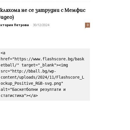
клахома не се затрудни с Мемфис
видео)
иктория Петрова
-
30/12/2024
0
<a 
href="https://www.flashscore.bg/bask
etball/" target="_blank"><img 
src="http://bball.bg/wp-
content/uploads/2024/11/Flashscore_L
ockup_Positive_RGB-svg.png" 
alt="Баскетболни резултати и 
статистика"></a>