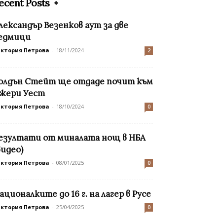
ecent Posts
лександър Везенков аут за двe
едмици
иктория Петрова
-
18/11/2024
2
олдън Стейт ще отдаде почит към
жери Уест
иктория Петрова
-
18/10/2024
0
езултати от миналата нощ в НБА
видео)
иктория Петрова
-
08/01/2025
0
ационалките до 16 г. на лагер в Русе
иктория Петрова
-
25/04/2025
0