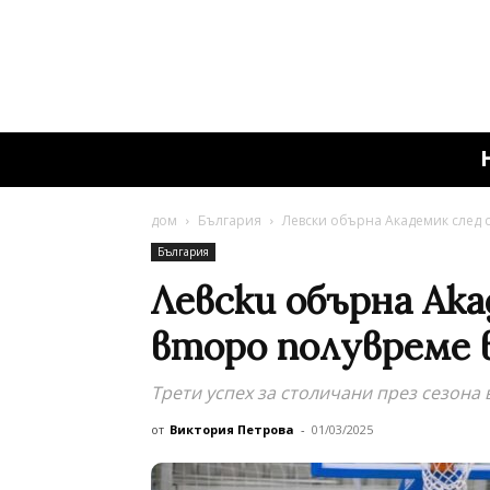
дом
България
Левски обърна Академик след с
България
Левски обърна Ака
второ полувреме в
Трети успех за столичани през сезона 
от
Виктория Петрова
-
01/03/2025