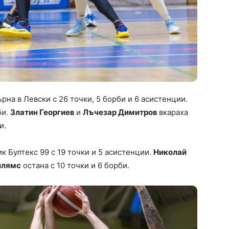
рна в Левски с 26 точки, 5 борби и 6 асистенции.
би.
Златин Георгиев
и
Лъчезар Димитров
вкараха
и.
к Бултекс 99 с 19 точки и 5 асистенции.
Николай
илямс
остана с 10 точки и 6 борби.