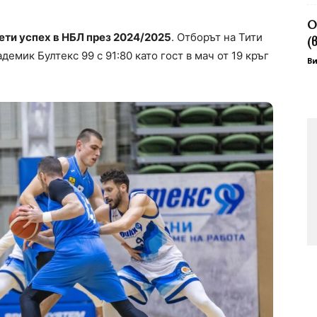
О
ти успех в НБЛ през 2024/2025
. Отборът на Тити
(
демик Бултекс 99 с 91:80 като гост в мач от 19 кръг
В