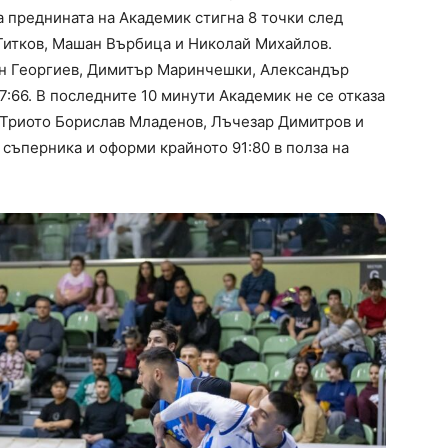
 преднината на Академик стигна 8 точки след
Титков, Машан Върбица и Николай Михайлов.
ин Георгиев, Димитър Маринчешки, Александър
7:66. В последните 10 минути Академик не се отказа
. Триото Борислав Младенов, Лъчезар Димитров и
съперника и оформи крайното 91:80 в полза на