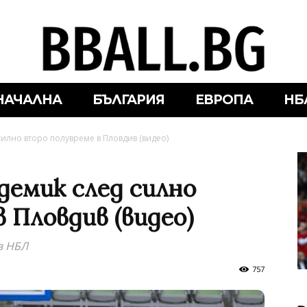
НАЧАЛНА
БЪЛГАРИЯ
ЕВРОПА
НБ
илно второ полувреме в Пловдив (видео)
демик след силно
 Пловдив (видео)
в НБЛ
757