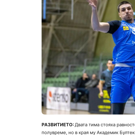
РАЗВИТИЕТО:
Двата тима стояха равност
полувреме, но в края му Академик Бултек