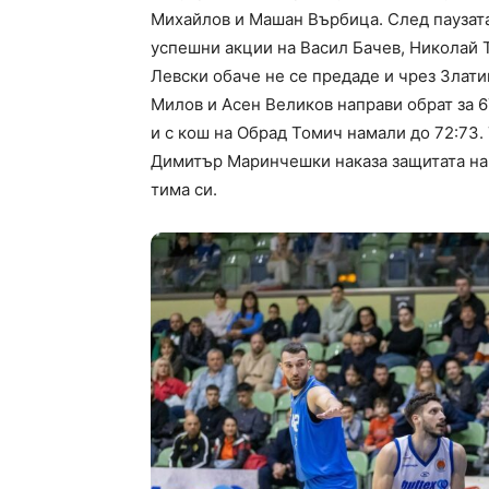
Михайлов и Машан Върбица. След паузата
успешни акции на Васил Бачев, Николай 
Левски обаче не се предаде и чрез Злат
Милов и Асен Великов направи обрат за 6
и с кош на Обрад Томич намали до 72:73
Димитър Маринчешки наказа защитата на 
тима си.