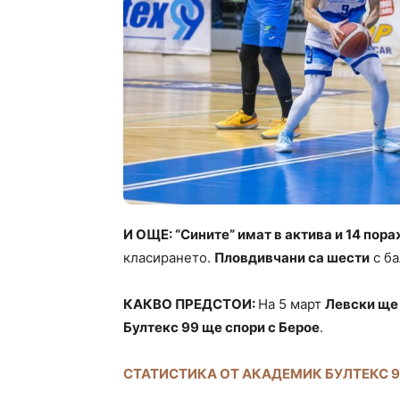
И ОЩЕ: “Сините” имат в актива и 14 пор
класирането.
Пловдивчани са шести
с ба
КАКВО ПРЕДСТОИ:
На 5 март
Левски ще
Бултекс 99 ще спори с Берое
.
СТАТИСТИКА ОТ АКАДЕМИК БУЛТЕКС 9