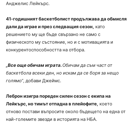
Анджелис Лейкърс.
41-годишният баскетболист продължава да обмисля
дали да играе и през следващия сезон,
като
решението му ще бъде свързано не само с
физическото му състояние, но и с мотивацията и
конкурентоспособността на отбора.
„Все още обичам играта.
Обичам да съм част от
баскетбола всеки ден, но искам да се боря за нещо
голямо
“, добави Джеймс.
Леброн изигра пореден силен сезон с екипа на
Лейкърс, но тимът отпадна в плейофите,
което
отново постави въпросите около бъдещето на една от
най-големите звезди в историята на НБА.