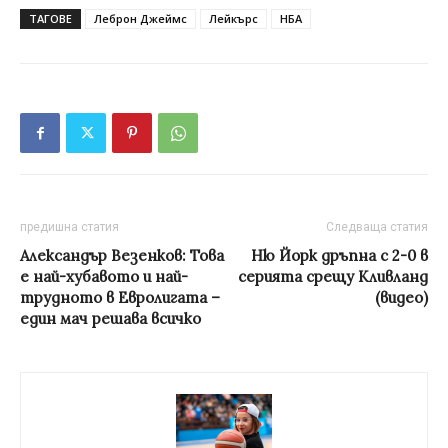
ТАГОВЕ
Леброн Джеймс
Лейкърс
НБА
предишна статия
Следваща статия
Александър Везенков: Това
Ню Йорк дръпна с 2-0 в
е най-хубавото и най-
серията срещу Кливланд
трудното в Евролигата –
(видео)
един мач решава всичко