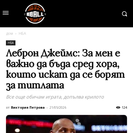
дом
НБА
НБА
Леброн Джеймс: За мен е
важно да бъда сред хора,
които искат да се борят
за титлата
Все още обичам играта, допълва крилото
от
Виктория Петрова
-
21/05/2026
124