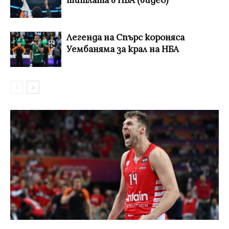
титлата в НБА (видео)
Легенда на Спърс короняса
Уембаняма за крал на НБА