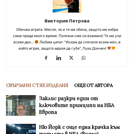
Виктория Петрова
Обичам играта. Мисля, че и тя ме обича, защото ме избра
сама преди много време. Полезни сме си взаимно! Тя ме учи
всеки ден...
Любим цитат: "Искам да спечеля всеки мач, в
който играя, защото мразя да губя", Лука Дончич!
СВЪРЗАНИ С ТЯХ ИЗДЕЛИЯ
ОЩЕ ОТ АВТОРА
Заклис разкри един от
ключовите принципи на НБА
Европа
Ню Йорк с още една крачка към