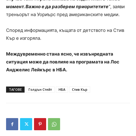
момент. Важно е да разберем приоритетите
“
, заяви
треньорът на Уориърс пред американските медии.
Според информацията, къщата от детството на Стив
Кър е изгоряла.
Междувременно стана ясно, че извънредната
ситуация може да повлияе на програмата на Лос
Анджелис Лейкърс
в НБА.
ТАГОВЕ
Голдън Стейт
НБА
Стив Кър