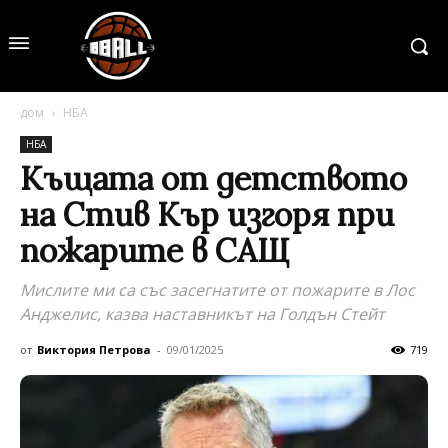
дом
НБА
НБА
Къщата от детството
на Стив Кър изгоря при
пожарите в САЩ
Мислите ми са със засегнатите от пожарите в Лос
Анджелис, казва наставникът на Голдън Стейт
от
Виктория Петрова
-
09/01/2025
719