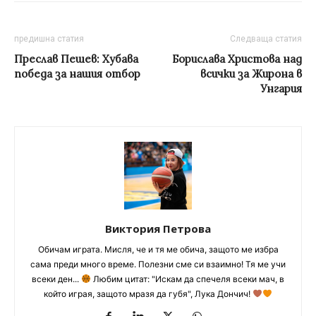
предишна статия
Следваща статия
Преслав Пешев: Хубава
Борислава Христова над
победа за нашия отбор
всички за Жирона в
Унгария
Виктория Петрова
Обичам играта. Мисля, че и тя ме обича, защото ме избра
сама преди много време. Полезни сме си взаимно! Тя ме учи
всеки ден...
Любим цитат: "Искам да спечеля всеки мач, в
който играя, защото мразя да губя", Лука Дончич!