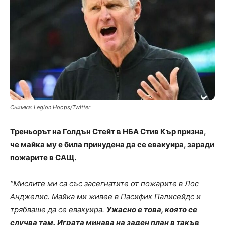
Снимка: Legion Hoops/Twitter
Треньорът на Голдън Стейт в НБА Стив Кър призна,
че майка му е била принудена да се евакуира, заради
пожарите в САЩ.
“Мислите ми са със засегнатите от пожарите в Лос
Анджелис. Майка ми живее в Пасифик Палисейдс и
трябваше да се евакуира.
Ужасно е това, която се
случва там.
Играта минава на заден план в такъв