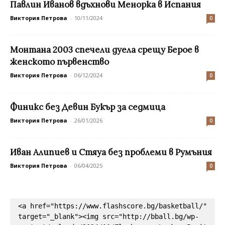
Павлин Иванов вдъхнови Менорка в Испания
Виктория Петрова
-
10/11/2024
0
Монтана 2003 спечели дуела срещу Берое в
женското първенство
Виктория Петрова
-
06/12/2024
0
Финикс без Девин Букър за седмица
Виктория Петрова
-
26/01/2026
0
Иван Алипиев и Стяуа без проблеми в Румъния
Виктория Петрова
-
06/04/2025
0
<a href="https://www.flashscore.bg/basketball/" 
target="_blank"><img src="http://bball.bg/wp-