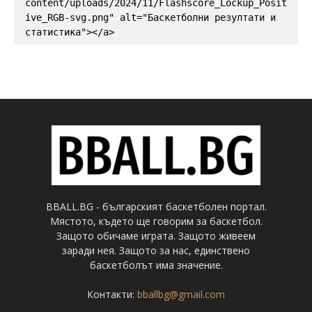
content/uploads/2024/11/Flashscore_Lockup_Posit
ive_RGB-svg.png" alt="Баскетболни резултати и 
статистика"></a>
BBALL.BG - българският баскетболен портал.
Мястото, където ще говорим за баскетбол.
Защото обичаме играта. Защото живеем
заради нея. Защото за нас, единствено
баскетболът има значение.
Контакти:
bballbg@gmail.com