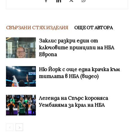
СВЪРЗАНИ С ТЯХ ИЗДЕЛИЯ
ОЩЕ ОТ АВТОРА
Заклис разкри един от
ключовите принципи на НБА
Европа
Ню Йорк с още една крачка към
титлата в НБА (видео)
Легенда на Спърс короняса
Уембаняма за крал на НБА