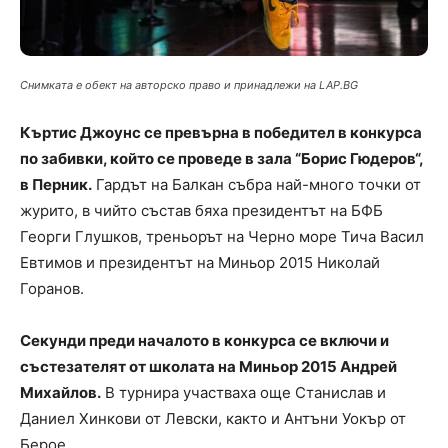
Снимката е обект на авторско право и принадлежи на LAP.BG
Къртис Джоунс се превърна в победител в конкурса
по забивки, който се проведе в зала “Борис Гюдеров“,
в Перник.
Гардът на Балкан събра най-много точки от
журито, в чийто състав бяха президентът на БФБ
Георги Глушков, треньорът на Черно море Тича Васил
Евтимов и президентът на Миньор 2015 Николай
Горанов.
Секунди преди началото в конкурса се включи и
състезателят от школата на Миньор 2015 Андрей
Михайлов.
В турнира участваха още Станислав и
Даниел Хинкови от Левски, както и Антъни Уокър от
Берое.