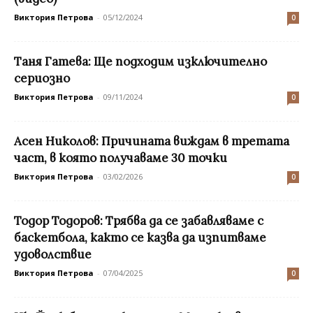
Виктория Петрова
-
05/12/2024
0
Таня Гатева: Ще подходим изключително
сериозно
Виктория Петрова
-
09/11/2024
0
Асен Николов: Причината виждам в третата
част, в която получаваме 30 точки
Виктория Петрова
-
03/02/2026
0
Тодор Тодоров: Tрябва да се забавляваме с
баскетбола, както се казва да изпитваме
удоволствие
Виктория Петрова
-
07/04/2025
0