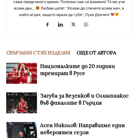
сама преди много време. Полезни сме си взаимно! Тя ме учи
всеки ден...
Любим цитат: "Искам да спечеля всеки мач, в
който играя, защото мразя да губя", Лука Дончич!
СВЪРЗАНИ С ТЯХ ИЗДЕЛИЯ
ОЩЕ ОТ АВТОРА
Националките до 20 години
тренират в Русе
Загуба за Везенков и Олимпиакос
във финалите в Гърция
Асен Николов: Направихме един
невероятен сезон