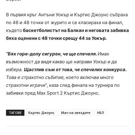
В първия кръг Антъни Уокър и Къртис Джоунс събраха
по 46 и 48 точки от журито и се класираха на финал,
където
баскетболистът на Балкан и неговата забивка
бяха оценени с 48 точки срещу 44 за Уокър.
“Бях горе-долу сигурен, че ще спечеля.
Имах
възможност да видя какво ще направи Уокър и да
избера.
Щастлив съм от това, че спечелих конкурса.
Това е страхотно събитие, което включва много
страхотни играчи
”, каза след финала на турнира по
забивки пред Max Sport 2 Къртис Джоунс.
ТАГОВЕ
Къртис Джоунс
Мач на звездите
НБЛ