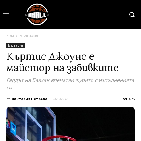
дом
България
България
Къртис Джоунс е
майстор на забивките
Гардът на Балкан впечатли журито с изпълненията
си
от
Виктория Петрова
-
23/03/2025
675