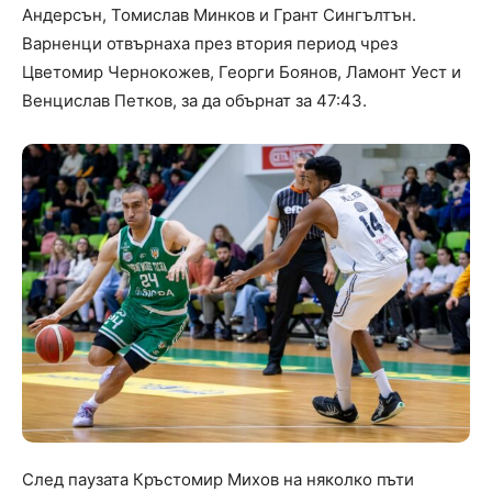
Андерсън, Томислав Минков и Грант Сингълтън.
Варненци отвърнаха през втория период чрез
Цветомир Чернокожев, Георги Боянов, Ламонт Уест и
Венцислав Петков, за да обърнат за 47:43.
След паузата Кръстомир Михов на няколко пъти