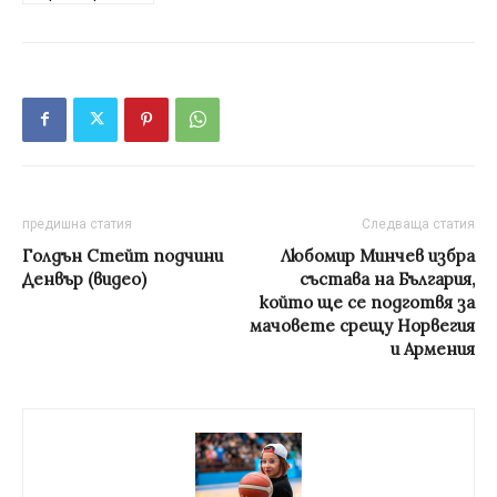
предишна статия
Следваща статия
Голдън Стейт подчини
Любомир Минчев избра
Денвър (видео)
състава на България,
който ще се подготвя за
мачовете срещу Норвегия
и Армения