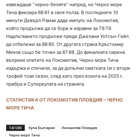
извеждаше “черно-белите” напред, но Черно море
Тича фиксира 66:61 в своя полза. В последните 10
минути Девърл Рамзи даде импулс на Локомотив,
който продължи да се бори и изравни за 79:79.
Надлъгването продължи преди Джелани Уотсън-Гейл
да отбележи за 88:85. От другата страна Кръстомир
Михов също бе точен за 87:88. До финалната сирена
въпреки опитите на Локомотив, Черно море Тича
издържа и спечели, за да допълни сметката си с втори
трофей този сезон, след като през есента на 2025 г.
прибра и Суперкупата на страната.
СТАТИСТИКА ОТ ЛОКОМОТИВ ПЛОВДИВ – ЧЕРНО
МОРЕ ТИЧА
ТАГОВЕ
Купа България
Локомотив Пловдив
Черно море Тича