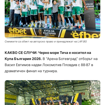
Снимките са обект на авторско право и принадлежат на LAP.BG
КАКВО СЕ СЛУЧИ:
Черно море Тича е носител на
Купа България 2026.
В “Арена Ботевград” отборът на
Васил Евтимов надви Локомотив Пловдив с 88:87 в
драматичен финал на турнира.