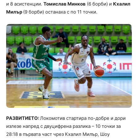
и 8 асистенции.
Томислав Минков
(6 борби) и
Кхалил
Милър
(9 борби) останаха с по 11 точки.
РАЗВИТИЕТО:
Локомотив стартира по-добре и дори
излезе напред с двуцифрена разлика – 10 точки за
28:18 в първата част чрез Кхалил Милър, Шоу