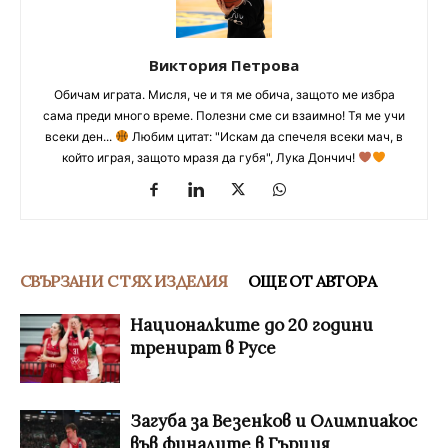
Виктория Петрова
Обичам играта. Мисля, че и тя ме обича, защото ме избра
сама преди много време. Полезни сме си взаимно! Тя ме учи
всеки ден...
Любим цитат: "Искам да спечеля всеки мач, в
който играя, защото мразя да губя", Лука Дончич!
СВЪРЗАНИ С ТЯХ ИЗДЕЛИЯ
ОЩЕ ОТ АВТОРА
Националките до 20 години
тренират в Русе
Загуба за Везенков и Олимпиакос
във финалите в Гърция