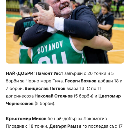
НАЙ-ДОБРИ:
Ламонт Уест
завърши с 20 точки и 5
борби за Черно море Тича.
Георги Боянов
добави 18 и
7 борби.
Венцислав Петков
вкара 13. С по 11
допринесоха
Николай Стоянов
(5 борби) и
Цветомир
Чернокожев
(5 борби).
Кръстомир Михов
бе най-добър за Локомотив
Пловдив с 18 точки.
Девърл Рамзи
го последва със 17