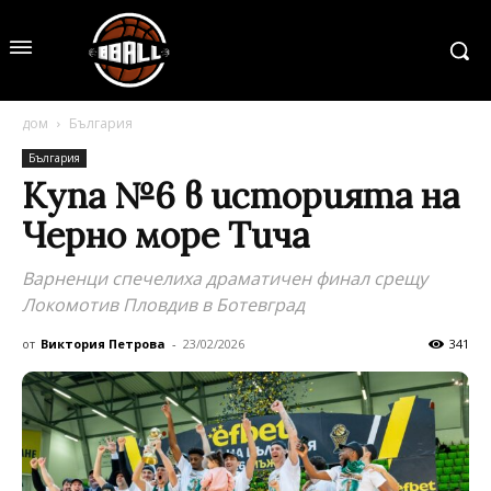
дом
България
България
Купа №6 в историята на
Черно море Тича
Варненци спечелиха драматичен финал срещу
Локомотив Пловдив в Ботевград
от
Виктория Петрова
-
23/02/2026
341