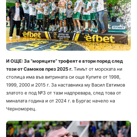
И ОЩЕ: За “моряците” трофеят е втори поред след
този от Самоков през 2025 г.
Тимът от морската ни
столица има във витрината си още Купите от 1998,
1999, 2000 и 2015 г. За наставника му Васил Евтимов
златото е под №3 от тази надпревара, след това от
миналата година и от 2024 г. в Бургас начело на
Черноморец.