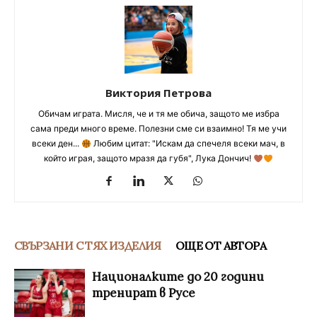
Виктория Петрова
Обичам играта. Мисля, че и тя ме обича, защото ме избра
сама преди много време. Полезни сме си взаимно! Тя ме учи
всеки ден...
Любим цитат: "Искам да спечеля всеки мач, в
който играя, защото мразя да губя", Лука Дончич!
СВЪРЗАНИ С ТЯХ ИЗДЕЛИЯ
ОЩЕ ОТ АВТОРА
Националките до 20 години
тренират в Русе