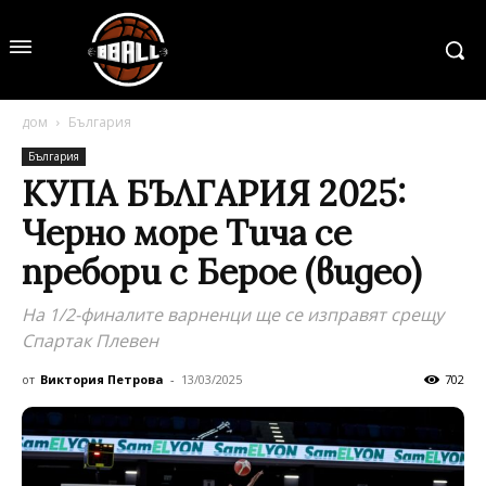
дом
България
България
КУПА БЪЛГАРИЯ 2025:
Черно море Тича се
пребори с Берое (видео)
На 1/2-финалите варненци ще се изправят срещу
Спартак Плевен
от
Виктория Петрова
-
13/03/2025
702