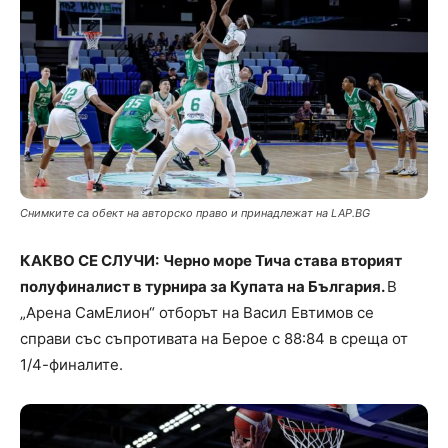
Снимките са обект на авторско право и принадлежат на LAP.BG
КАКВО СЕ СЛУЧИ:
Черно море Тича става вторият
полуфиналист в турнира за Купата на България.
В
„Арена СамЕлион“ отборът на Васил Евтимов се
справи със съпротивата на Берое с 88:84 в среща от
1/4-финалите.