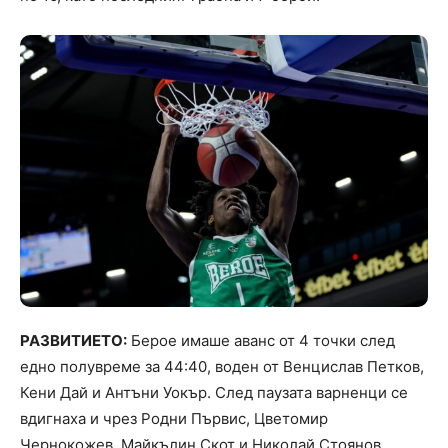
РАЗВИТИЕТО:
Берое имаше аванс от 4 точки след
едно полувреме за 44:40, воден от Венцислав Петков,
Кени Дай и Антъни Уокър. След паузата варненци се
вдигнаха и чрез Родни Първис, Цветомир
Чернокожев, Майкълин Скот и Николай Стоянов