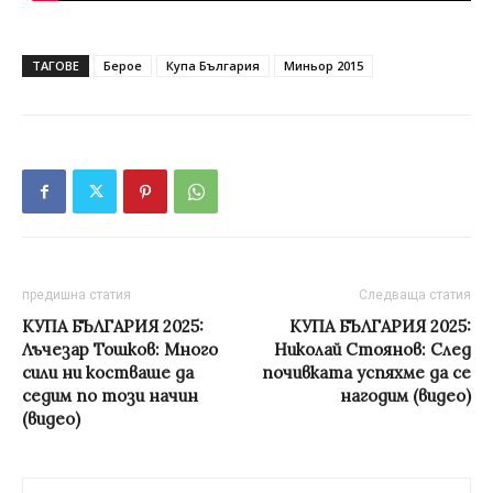
ТАГОВЕ
Берое
Купа България
Миньор 2015
предишна статия
Следваща статия
КУПА БЪЛГАРИЯ 2025:
КУПА БЪЛГАРИЯ 2025:
Лъчезар Тошков: Много
Николай Стоянов: След
сили ни костваше да
почивката успяхме да се
седим по този начин
нагодим (видео)
(видео)