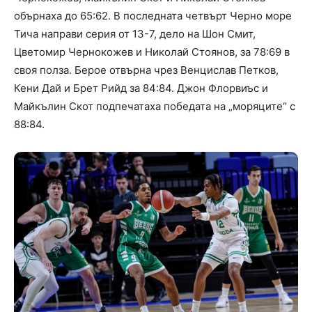
обърнаха до 65:62. В последната четвърт Черно море
Тича направи серия от 13-7, дело на Шон Смит,
Цветомир Чернокожев и Николай Стоянов, за 78:69 в
своя полза. Берое отвърна чрез Венцислав Петков,
Кени Дай и Брет Рийд за 84:84. Джон Флорвиъс и
Майкълин Скот подпечатаха победата на „моряците“ с
88:84.