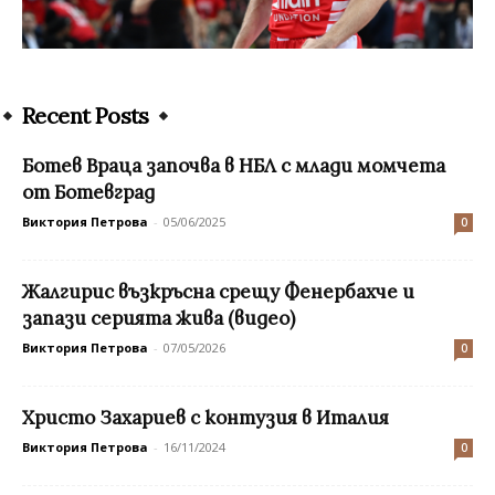
Recent Posts
Ботев Враца започва в НБЛ с млади момчета
от Ботевград
Виктория Петрова
-
05/06/2025
0
Жалгирис възкръсна срещу Фенербахче и
запази серията жива (видео)
Виктория Петрова
-
07/05/2026
0
Христо Захариев с контузия в Италия
Виктория Петрова
-
16/11/2024
0