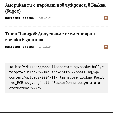
Американец е първият нов чужденец в Балкан
(видео)
Виктория Петрова
-
14/08/2025
0
Тити Папазов: Допуснахме елементарни
грешки в защита
Виктория Петрова
-
17/12/2024
0
<a href="https://www.flashscore.bg/basketball/" 
target="_blank"><img src="http://bball.bg/wp-
content/uploads/2024/11/Flashscore_Lockup_Posit
ive_RGB-svg.png" alt="Баскетболни резултати и 
статистика"></a>