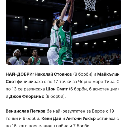
НАЙ-ДОБРИ: Николай Стоянов
(8 борби) и
Майкълин
Скот
финишираха с по 17 точки за Черно море Тича. С
по 13 се разписаха
Шон Смит
(6 борби, 6 асистенции)
и
Джон Флорвиъс
(8 борби).
Венцислав Петков
бе най-резултатен за Берое с 19
точки и 6 борби.
Кени Дай
и
Антони Уокър
останаха с
по 16, като последният грабна и 7 борби.