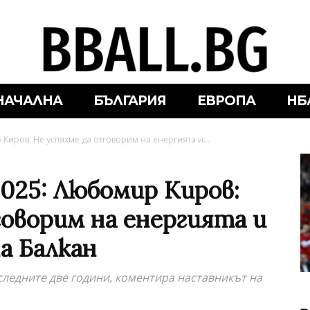
НАЧАЛНА
БЪЛГАРИЯ
ЕВРОПА
НБ
иров: Не успяхме да отговорим на енергията и...
25: Любомир Киров:
говорим на енергията и
а Балкан
следните две години, коментира наставникът на