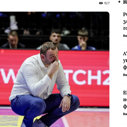
R
927
Р
з
г
В
А
у
ф
В
Е
н
ф
В