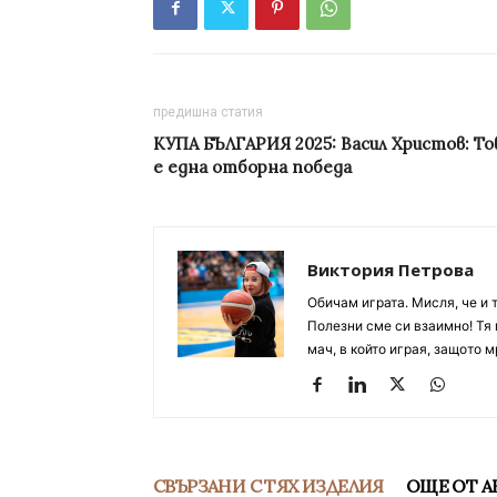
предишна статия
КУПА БЪЛГАРИЯ 2025: Васил Христов: То
е една отборна победа
Виктория Петрова
Обичам играта. Мисля, че и 
Полезни сме си взаимно! Тя 
мач, в който играя, защото м
СВЪРЗАНИ С ТЯХ ИЗДЕЛИЯ
ОЩЕ ОТ А