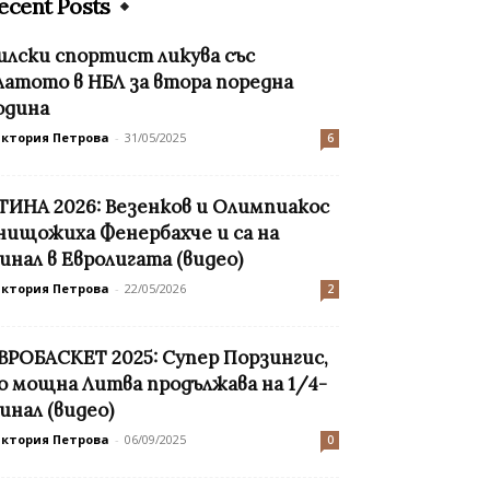
ecent Posts
илски спортист ликува със
латото в НБЛ за втора поредна
одина
иктория Петрова
-
31/05/2025
6
ТИНА 2026: Везенков и Олимпиакос
нищожиха Фенербахче и са на
инал в Евролигата (видео)
иктория Петрова
-
22/05/2026
2
ВРОБАСКЕТ 2025: Супер Порзингис,
о мощна Литва продължава на 1/4-
инал (видео)
иктория Петрова
-
06/09/2025
0