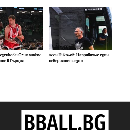
Везенков и Олимпиакос
Асен Николов: Направихме един
ите в Гърция
невероятен сезон