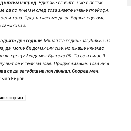
родължим напред.
Вдигаме главите, ние в петък
е да починем и след това знаете имаме плейофи.
преди това. Продължаваме да се борим, вдигаме
а самоковци.
ледните две години.
Миналата година загубихме на
ла, да, може би домакини сме, но имаше някакво
ше срещу Академик Бултекс 99. То се и видя. В
Случват се и тези мачове. Продължаваме. Това ни е
ва се да загубиш на полуфинал. Според мен,
омир Киров.
лски спортист