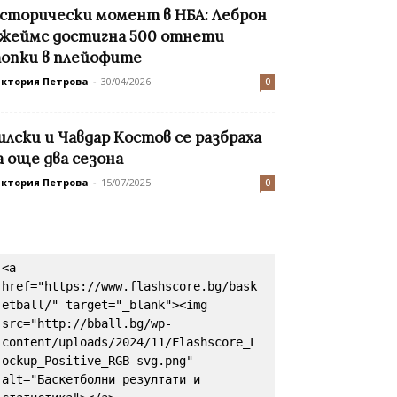
сторически момент в НБА: Леброн
жеймс достигна 500 отнети
опки в плейофите
иктория Петрова
-
30/04/2026
0
илски и Чавдар Костов се разбраха
а още два сезона
иктория Петрова
-
15/07/2025
0
<a 
href="https://www.flashscore.bg/bask
etball/" target="_blank"><img 
src="http://bball.bg/wp-
content/uploads/2024/11/Flashscore_L
ockup_Positive_RGB-svg.png" 
alt="Баскетболни резултати и 