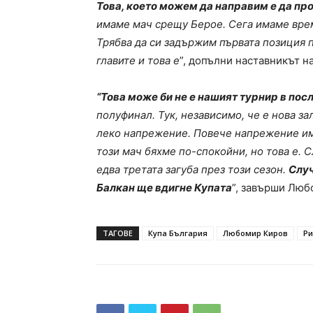
Това, което можем да направим е да п
имаме мач срещу Берое. Сега имаме врем
Трябва да си задържим първата позиция 
главите и това е
”, допълни наставникът н
“Това може би не е нашият турнир в пос
полуфинал. Тук, независимо, че е нова за
леко напрежение. Повече напрежение има
този мач бяхме по-спокойни, но това е. 
едва третата загуба през този сезон.
Случ
Балкан ще вдигне Купата
”, завърши Люб
ТАГОВЕ
Купа България
Любомир Киров
Ри