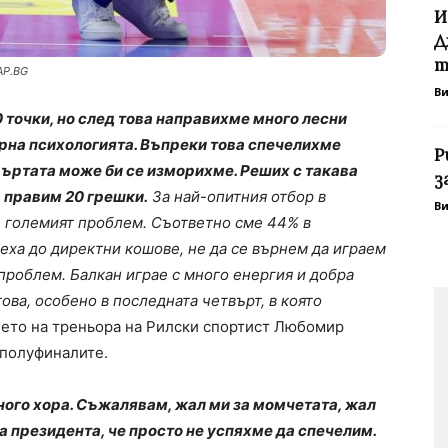
И
Д
т
AP.BG
В
 точки, но след това направихме много лесни
ърна психологията. Въпреки това спечелихме
Р
етвъртата може би се изморихме. Реших с такава
з
а правим 20 грешки.
За най-опитния отбор в
В
бе големият проблем. Съответно сме 44% в
деха до директни кошове, не да се върнем да играем
 проблем. Балкан играе с много енергия и добра
ова, особено в последната четвърт, в която
ието на треньора на Рилски спортист Любомир
полуфиналите.
много хора. Съжалявам, жал ми за момчетата, жал
за президента, че просто не успяхме да спечелим.