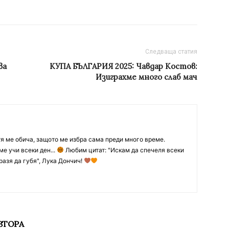
Следваща статия
ва
КУПА БЪЛГАРИЯ 2025: Чавдар Костов:
Изиграхме много слаб мач
тя ме обича, защото ме избра сама преди много време.
ме учи всеки ден...
Любим цитат: "Искам да спечеля всеки
разя да губя", Лука Дончич!
ВТОРА