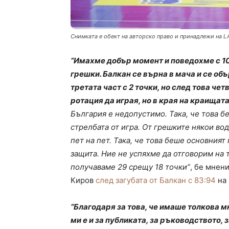
Снимката е обект на авторско право и принадлежи на L
“Имахме добър момент и поведохме с 10
грешки. Балкан се върна в мача и се об
третата част с 2 точки, но след това ч
ротация да играя, но в края на краищат
България е недопустимо. Така, че това 
стрелбата от игра. От грешките някои во
пет на пет. Така, че това беше основният
защита. Ние не успяхме да отговорим на т
получаваме 29 срещу 18 точки”
, бе мнен
Киров
след загубата от Балкан с 83:94
на 
“Благодаря за това, че имаше толкова 
ми е и за публиката, за ръководството, 