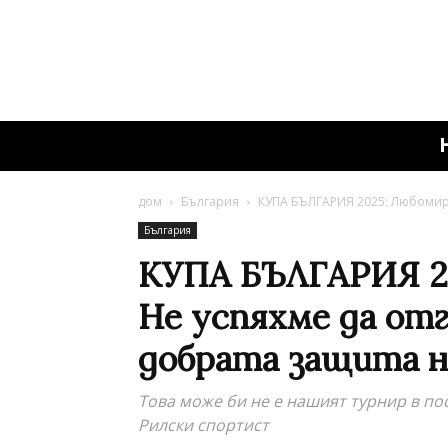
дом
България
КУПА БЪЛГАРИЯ 2025: Любомир К
България
КУПА БЪЛГАРИЯ 20
Не успяхме да от
добрата защита н
Това може би не е нашият турнир в по
Рилски спортист