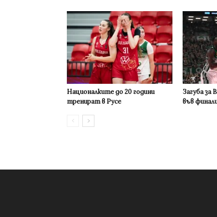
Националките до 20 години
Загуба за 
тренират в Русе
във финал