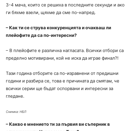
3-4 мача, които се решиха в последните секунди и ако
ги бяхме взели, щяхме да сме по-напред.
– Как ти се струва конкуренцията и очакваш ли
плейофите да са по-интересни?
– В плейофите е различна нагласата. Всички отбори са
пределно мотивирани, кой не иска да играе финал?!
Тази година отборите са по-изравнени от предишни
години и разбира се, това е причината да смятам, че
всички серии ще бъдат оспорвани и интересни за
гледане.
Снимка: НБЛ
– Какво е мнението ти за първия ви съперник в