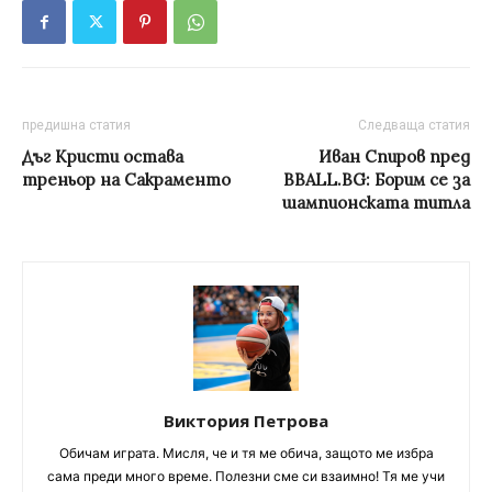
предишна статия
Следваща статия
Дъг Кристи остава
Иван Спиров пред
треньор на Сакраменто
BBALL.BG: Борим се за
шампионската титла
Виктория Петрова
Обичам играта. Мисля, че и тя ме обича, защото ме избра
сама преди много време. Полезни сме си взаимно! Тя ме учи