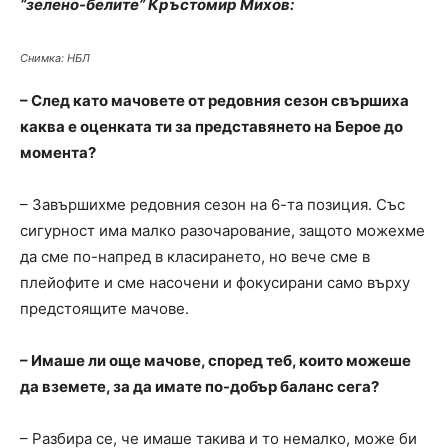
“зелено-белите” Кръстомир Михов:
Снимка: НБЛ
– След като мачовете от редовния сезон свършиха
каква е оценката ти за представянето на Берое до
момента?
– Завършихме редовния сезон на 6-та позиция. Със
сигурност има малко разочарование, защото можехме
да сме по-напред в класирането, но вече сме в
плейофите и сме насочени и фокусирани само върху
предстоящите мачове.
– Имаше ли още мачове, според теб, които можеше
да вземете, за да имате по-добър баланс сега?
– Разбира се, че имаше такива и то немалко, може би