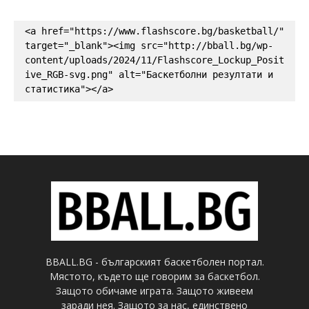
<a href="https://www.flashscore.bg/basketball/" 
target="_blank"><img src="http://bball.bg/wp-
content/uploads/2024/11/Flashscore_Lockup_Posit
ive_RGB-svg.png" alt="Баскетболни резултати и 
статистика"></a>
BBALL.BG - българският баскетболен портал.
Мястото, където ще говорим за баскетбол.
Защото обичаме играта. Защото живеем
заради нея. Защото за нас, единствено