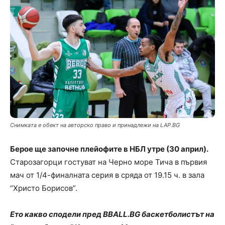
Снимката е обект на авторско право и принадлежи на LAP.BG
Берое ще започне плейофите в НБЛ утре (30 април).
Старозагорци гостуват на Черно море Тича в първия
мач от 1/4-финалната серия в сряда от 19.15 ч. в зала
“Христо Борисов”.
Ето какво сподели пред BBALL.BG баскетболистът на