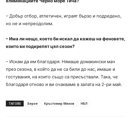
елиминациите Черно море Тича?
– Добър отбор, атлетичен, играят бързо и подредено,
но не и непреодолим.
– Има ли нещо, което би искал да кажеш на феновете,
които ви подкрепят цял сезон?
– Искам да им благодаря. Нямаше домакински мач
през сезона, в който да не са били до нас, имаше и
гостувания, на които също са присъствали. Така, че
благодаря отново и ви очакваме в залата на 2-ри май.
ТАГОВЕ
Берое
Кръстомир Михов
НБЛ