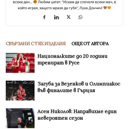
всеки ден...
Любим цитат: "Искам да спечеля всеки мач, в
който играя, защото мразя да губя", Лука Дончич!
СВЪРЗАНИ С ТЯХ ИЗДЕЛИЯ
ОЩЕ ОТ АВТОРА
Националките до 20 години
тренират в Русе
Загуба за Везенков и Олимпиакос
във финалите в Гърция
Асен Николов: Направихме един
невероятен сезон