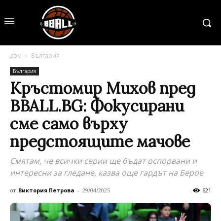
дом
България
България
Кръстомир Михов пред
BBALL.BG: Фокусирани
сме само върху
предстоящите мачове
Смятам, че всички серии ще бъдат оспорвани и
интересни за гледане, казва още гардът на Берое
от
Виктория Петрова
-
29/04/2025
621