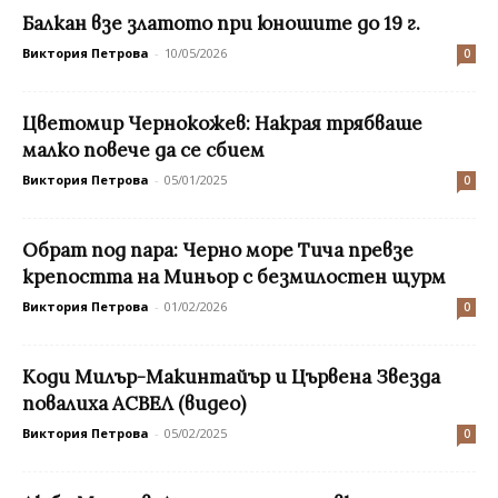
Балкан взе златото при юношите до 19 г.
Виктория Петрова
-
10/05/2026
0
Цветомир Чернокожев: Накрая трябваше
малко повече да се сбием
Виктория Петрова
-
05/01/2025
0
Обрат под пара: Черно море Тича превзе
крепостта на Миньор с безмилостен щурм
Виктория Петрова
-
01/02/2026
0
Коди Милър-Макинтайър и Цървена Звезда
повалиха АСВЕЛ (видео)
Виктория Петрова
-
05/02/2025
0