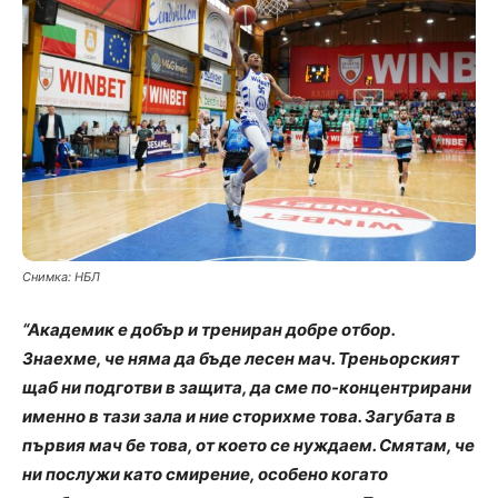
Снимка: НБЛ
“Академик е добър и трениран добре отбор.
Знаехме, че няма да бъде лесен мач. Треньорският
щаб ни подготви в защита, да сме по-концентрирани
именно в тази зала и ние сторихме това. Загубата в
първия мач бе това, от което се нуждаем. Смятам, че
ни послужи като смирение, особено когато