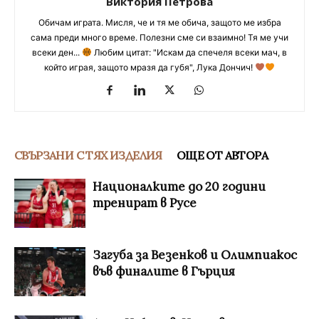
Виктория Петрова
Обичам играта. Мисля, че и тя ме обича, защото ме избра
сама преди много време. Полезни сме си взаимно! Тя ме учи
всеки ден...
Любим цитат: "Искам да спечеля всеки мач, в
който играя, защото мразя да губя", Лука Дончич!
СВЪРЗАНИ С ТЯХ ИЗДЕЛИЯ
ОЩЕ ОТ АВТОРА
Националките до 20 години
тренират в Русе
Загуба за Везенков и Олимпиакос
във финалите в Гърция