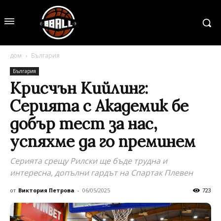
дом
България
България
Крисчън Кийлинг:
Серията с Академик бе
добър тест за нас,
успяхме да го преминем
Серията срещу Рилски ще бъде трудна и
интересна, допълни гардът на Спартак Плевен
от
Виктория Петрова
-
06/05/2025
723