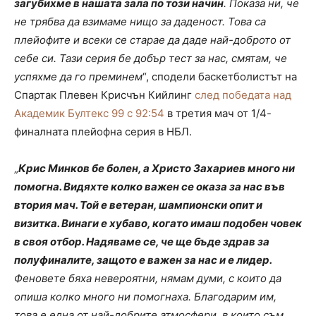
загубихме в нашата зала по този начин
. Показа ни, че
не трябва да взимаме нищо за даденост. Това са
плейофите и всеки се старае да даде най-доброто от
себе си. Тази серия бе добър тест за нас, смятам, че
успяхме да го преминем
“, сподели баскетболистът на
Спартак Плевен Крисчън Кийлинг
след победата над
Академик Бултекс 99 с 92:54
в третия мач от 1/4-
финалната плейофна серия в НБЛ.
„
Крис Минков бе болен, а Христо Захариев много ни
помогна. Видяхте колко важен се оказа за нас във
втория мач. Той е ветеран, шампионски опит и
визитка. Винаги е хубаво, когато имаш подобен човек
в своя отбор. Надяваме се, че ще бъде здрав за
полуфиналите, защото е важен за нас и е лидер.
Феновете бяха невероятни, нямам думи, с които да
опиша колко много ни помогнаха. Благодарим им,
това е една от най-добрите атмосфери, в които съм