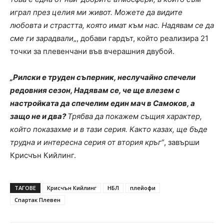
играл през целия ми живот. Можете да видите
любовта и страстта, която имат към нас. Надявам се да
сме ги зарадвали
„, добави гардът, който реализира 21
точки за плевенчани във вчерашния двубой.
„Рилски е труден съперник, неслучайно спечели
редовния сезон, Надявам се, че ще влезем с
настройката да спечелим един мач в Самоков, а
защо не и два?
Трябва да покажем същия характер,
който показахме и в тази серия. Както казах, ще бъде
трудна и интересна серия от втория кръг
“, завърши
Крисчън Кийлинг.
ТАГОВЕ
Крисчън Кийлинг
НБЛ
плейофи
Спартак Плевен