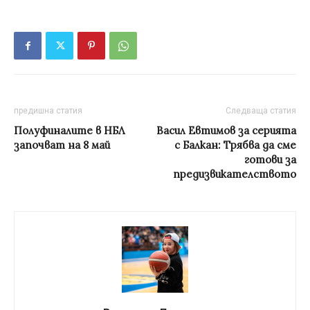
предишна статия
Следваща статия
Полуфиналите в НБЛ
Васил Евтимов за серията
започват на 8 май
с Балкан: Трябва да сме
готови за
предизвикателството