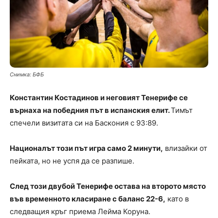
Снимка: БФБ
Константин Костадинов и неговият Тенерифе се
върнаха на победния път в испанския елит.
Тимът
спечели визитата си на Баскония с 93:89.
Националът този път игра само 2 минути,
влизайки от
пейката, но не успя да се разпише.
След този двубой Тенерифе остава на второто място
във временното класиране с баланс 22-6,
като в
следващия кръг приема Лейма Коруна.