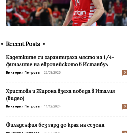
Recent Posts
Кадетките си гарантираха място на 1/4-
финалите на европейското в Истанбул
Виктория Петрова
-
22/08/2025
0
Христова и Жирона взеха победа в Италия
(видео)
Виктория Петрова
-
11/12/2024
0
Филаделфия без гард до края на сезона
Виктория Петрова
-
03/04/2025
0