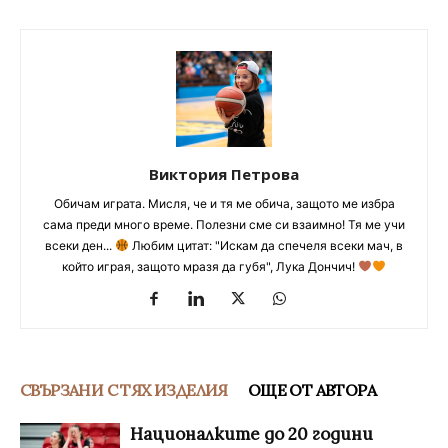
Виктория Петрова
Обичам играта. Мисля, че и тя ме обича, защото ме избра
сама преди много време. Полезни сме си взаимно! Тя ме учи
всеки ден...
Любим цитат: "Искам да спечеля всеки мач, в
който играя, защото мразя да губя", Лука Дончич!
СВЪРЗАНИ С ТЯХ ИЗДЕЛИЯ
ОЩЕ ОТ АВТОРА
Националките до 20 години