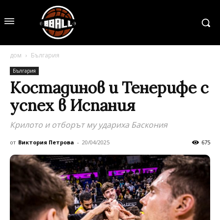
дом
България
България
Костадинов и Тенерифе с
успех в Испания
Крилото и отборът му удариха Баскония
от
Виктория Петрова
-
20/04/2025
675