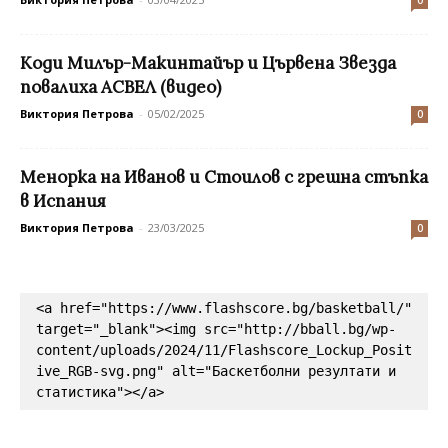
Коди Милър-Макинтайър и Цървена Звезда
повалиха АСВЕЛ (видео)
Виктория Петрова
-
05/02/2025
0
Менорка на Иванов и Стоилов с грешна стъпка
в Испания
Виктория Петрова
-
23/03/2025
0
<a href="https://www.flashscore.bg/basketball/" 
target="_blank"><img src="http://bball.bg/wp-
content/uploads/2024/11/Flashscore_Lockup_Posit
ive_RGB-svg.png" alt="Баскетболни резултати и 
статистика"></a>