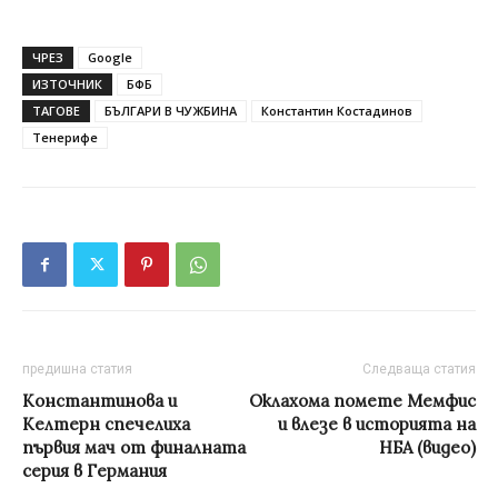
ЧРЕЗ
Google
ИЗТОЧНИК
БФБ
ТАГОВЕ
БЪЛГАРИ В ЧУЖБИНА
Константин Костадинов
Тенерифе
предишна статия
Следваща статия
Константинова и
Оклахома помете Мемфис
Келтерн спечелиха
и влезе в историята на
първия мач от финалната
НБА (видео)
серия в Германия