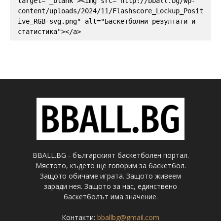
target="_blank"><img src="http://bball.bg/wp-
content/uploads/2024/11/Flashscore_Lockup_Posit
ive_RGB-svg.png" alt="Баскетболни резултати и 
статистика"></a>
BBALL.BG - българският баскетболен портал.
Мястото, където ще говорим за баскетбол.
Защото обичаме играта. Защото живеем
заради нея. Защото за нас, единствено
баскетболът има значение.
Контакти:
bballbg@gmail.com