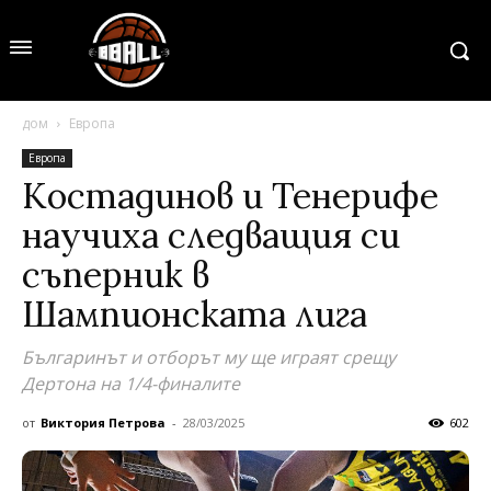
дом
Европа
Европа
Костадинов и Тенерифе
научиха следващия си
съперник в
Шампионската лига
Българинът и отборът му ще играят срещу
Дертона на 1/4-финалите
от
Виктория Петрова
-
28/03/2025
602