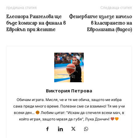
предишна статия
Следваща статия
Елеонора Рангелова ще
Фенербахче излезе начело
бъде комисар на финала в
в класирането на
Еврокъп при жените
Евролигата (видео)
Виктория Петрова
Обичам играта. Мисля, че и тя ме обича, защото ме избра
сама преди много време. Полезни сме си взаимно! Тя ме учи
всеки ден...
Любим цитат: "Искам да спечеля всеки мач, в
който играя, защото мразя да губя", Лука Дончич!