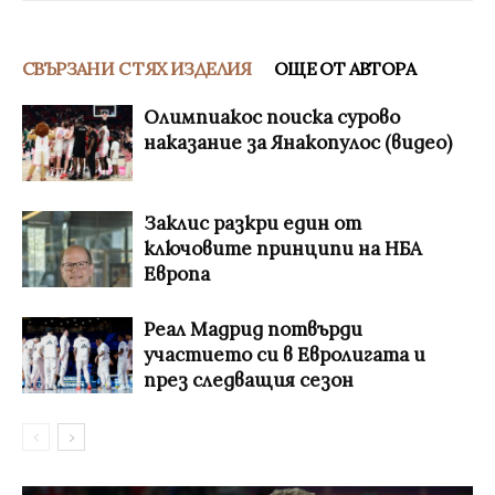
СВЪРЗАНИ С ТЯХ ИЗДЕЛИЯ
ОЩЕ ОТ АВТОРА
Олимпиакос поиска сурово
наказание за Янакопулос (видео)
Заклис разкри един от
ключовите принципи на НБА
Европа
Реал Мадрид потвърди
участието си в Евролигата и
през следващия сезон