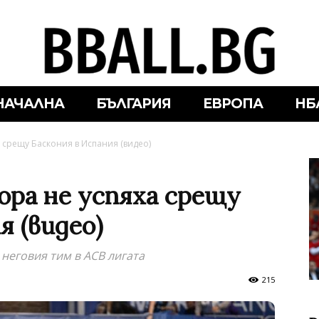
НАЧАЛНА
БЪЛГАРИЯ
ЕВРОПА
НБ
 срещу Баскония в Испания (видео)
ора не успяха срещу
я (видео)
 неговия тим в ACB лигата
215