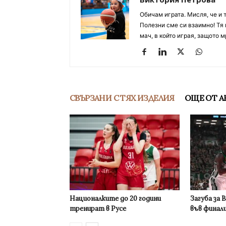
Обичам играта. Мисля, че и 
Полезни сме си взаимно! Тя 
мач, в който играя, защото м
СВЪРЗАНИ С ТЯХ ИЗДЕЛИЯ
ОЩЕ ОТ А
Националките до 20 години
Загуба за 
тренират в Русе
във финал