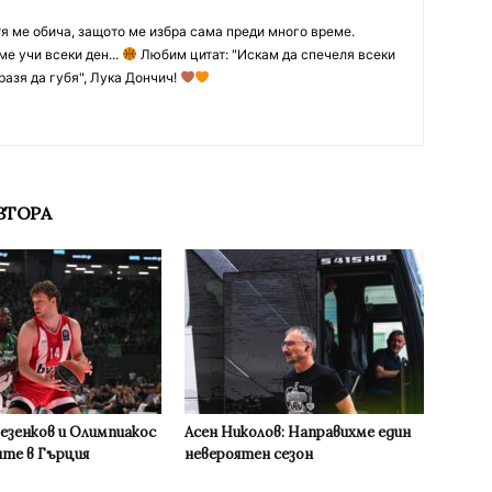
тя ме обича, защото ме избра сама преди много време.
ме учи всеки ден...
Любим цитат: "Искам да спечеля всеки
разя да губя", Лука Дончич!
ВТОРА
Везенков и Олимпиакос
Асен Николов: Направихме един
ите в Гърция
невероятен сезон