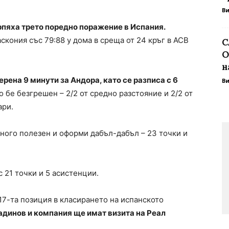
В
пяха трето поредно поражение в Испания.
скония със 79:88 у дома в среща от 24 кръг в ACB
С
О
н
рена 9 минути за Андора, като се разписа с 6
В
 бе безгрешен – 2/2 от средно разстояние и 2/2 от
ари.
ного полезен и оформи дабъл-дабъл – 23 точки и
 21 точки и 5 асистенции.
 17-та позиция в класирането на испанското
адинов и компания ще имат визита на Реал