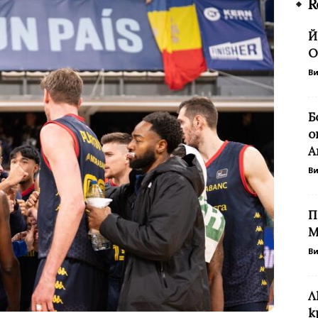
R
Й
О
В
Б
о
А
В
П
М
В
Л
к