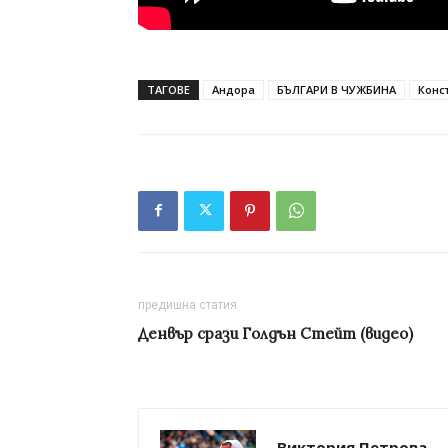
ТАГОВЕ
Андора
БЪЛГАРИ В ЧУЖБИНА
Конс
предишна статия
Денвър срази Голдън Стейт (видео)
Виктория Петрова