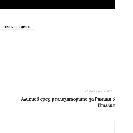
тантин Костадинов
Следваща статия
Алипиев сред реализаторите за Римини в
Италия