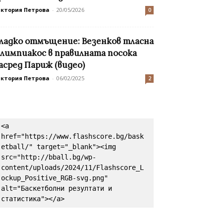
иктория Петрова
-
20/05/2026
0
ладко отмъщение: Везенков тласна
лимпиакос в правилната посока
асред Париж (видео)
иктория Петрова
-
06/02/2025
2
<a 
href="https://www.flashscore.bg/bask
etball/" target="_blank"><img 
src="http://bball.bg/wp-
content/uploads/2024/11/Flashscore_L
ockup_Positive_RGB-svg.png" 
alt="Баскетболни резултати и 
статистика"></a>