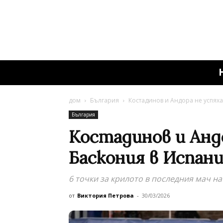
дом
България
Костадинов и Андора не успяха
България
Костадинов и Анд
Баскония в Испани
6 точки за крилото в последния мач на
от
Виктория Петрова
-
30/03/2026