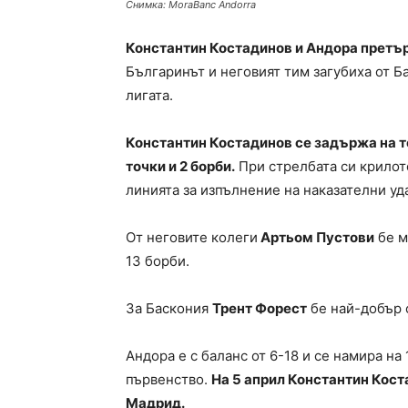
Снимка: MoraBanc Andorra
Константин Костадинов и Андора претър
Българинът и неговият тим загубиха от Ба
лигата.
Константин Костадинов се задържа на те
точки и 2 борби.
При стрелбата си крилото
линията за изпълнение на наказателни уд
От неговите колеги
Артьом Пустови
бе м
13 борби.
За Баскония
Трент Форест
бе най-добър с
Андора е с баланс от 6-18 и се намира на
първенство.
На 5 април Константин Кост
Мадрид.