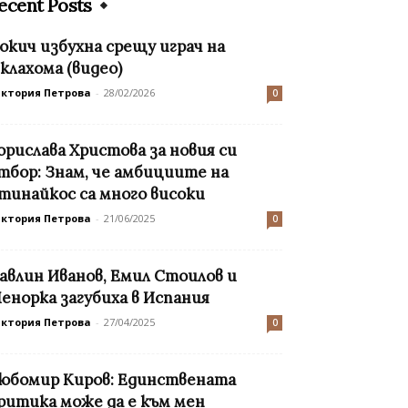
ecent Posts
окич избухна срещу играч на
клахома (видео)
иктория Петрова
-
28/02/2026
0
орислава Христова за новия си
тбор: Знам, че амбициите на
тинайкос са много високи
иктория Петрова
-
21/06/2025
0
авлин Иванов, Емил Стоилов и
енорка загубиха в Испания
иктория Петрова
-
27/04/2025
0
юбомир Киров: Единствената
ритика може да е към мен