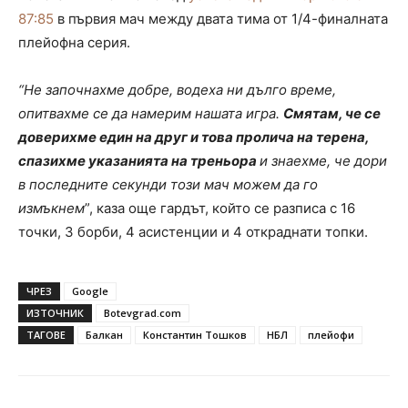
87:85
в първия мач между двата тима от 1/4-финалната
плейофна серия.
“Не започнахме добре, водеха ни дълго време,
опитвахме се да намерим нашата игра.
Смятам, че се
доверихме един на друг и това пролича на терена,
спазихме указанията на треньора
и знаехме, че дори
в последните секунди този мач можем да го
измъкнем
”, каза още гардът, който се разписа с 16
точки, 3 борби, 4 асистенции и 4 откраднати топки.
ЧРЕЗ
Google
ИЗТОЧНИК
Botevgrad.com
ТАГОВЕ
Балкан
Константин Тошков
НБЛ
плейофи