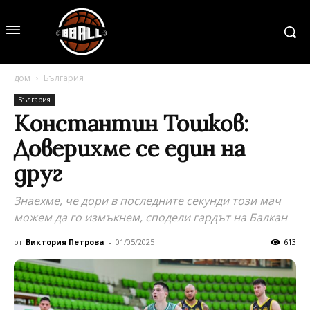
дом
България
България
Константин Тошков:
Доверихме се един на
друг
Знаехме, че дори в последните секунди този мач
можем да го измъкнем, сподели гардът на Балкан
от
Виктория Петрова
-
01/05/2025
613