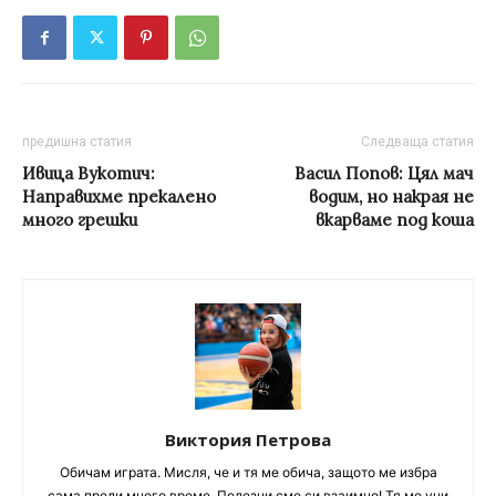
предишна статия
Следваща статия
Ивица Вукотич:
Васил Попов: Цял мач
Направихме прекалено
водим, но накрая не
много грешки
вкарваме под коша
Виктория Петрова
Обичам играта. Мисля, че и тя ме обича, защото ме избра
сама преди много време. Полезни сме си взаимно! Тя ме учи