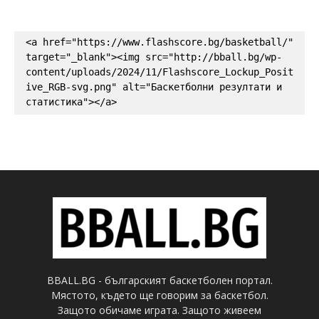
<a href="https://www.flashscore.bg/basketball/" 
target="_blank"><img src="http://bball.bg/wp-
content/uploads/2024/11/Flashscore_Lockup_Posit
ive_RGB-svg.png" alt="Баскетболни резултати и 
статистика"></a>
BBALL.BG - българският баскетболен портал.
Мястото, където ще говорим за баскетбол.
Защото обичаме играта. Защото живеем