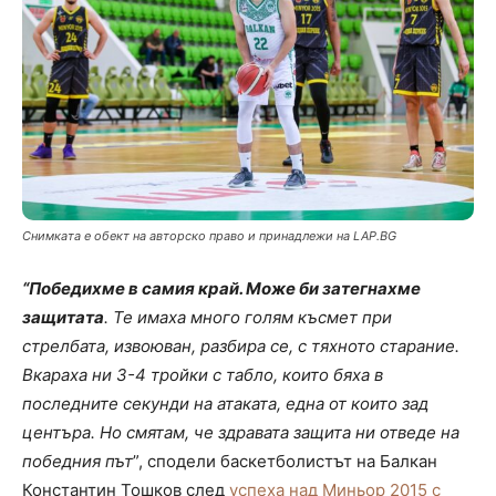
Снимката е обект на авторско право и принадлежи на LAP.BG
“Победихме в самия край. Може би затегнахме
защитата
. Те имаха много голям късмет при
стрелбата, извоюван, разбира се, с тяхното старание.
Вкараха ни 3-4 тройки с табло, които бяха в
последните секунди на атаката, една от които зад
центъра. Но смятам, че здравата защита ни отведе на
победния път
”, сподели баскетболистът на Балкан
Константин Тошков след
успеха над Миньор 2015 с