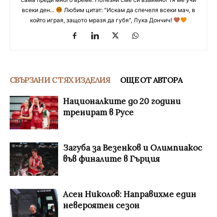
всеки ден...
Любим цитат: "Искам да спечеля всеки мач, в
който играя, защото мразя да губя", Лука Дончич!
СВЪРЗАНИ С ТЯХ ИЗДЕЛИЯ
ОЩЕ ОТ АВТОРА
Националките до 20 години
тренират в Русе
Загуба за Везенков и Олимпиакос
във финалите в Гърция
Асен Николов: Направихме един
невероятен сезон