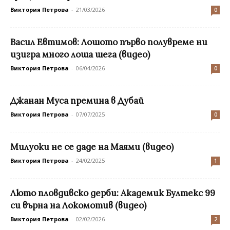
Виктория Петрова
-
21/03/2026
0
Васил Евтимов: Лошото първо полувреме ни
изигра много лоша шега (видео)
Виктория Петрова
-
06/04/2026
0
Джанан Муса премина в Дубай
Виктория Петрова
-
07/07/2025
0
Mилуоки не се даде на Маями (видео)
Виктория Петрова
-
24/02/2025
1
Люто пловдивско дерби: Академик Бултекс 99
си върна на Локомотив (видео)
Виктория Петрова
-
02/02/2026
2