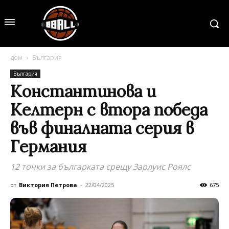
дом
България
България
Константинова и
Келтерн с втора победа
във финалната серия в
Германия
12 точки за българката срещу Зарлуис Роялс
от
Виктория Петрова
-
22/04/2025
675