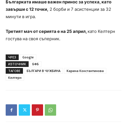
Българката имаше важен принос за успеха, като
завърши с 12 точки,
2 борби и 7 асистенции за 32
минути в игра.
Третият мач от серията е на 25 април,
като Келтерн
гостува на своя съперник.
ЧРЕЗ
Google
ИЗТОЧНИК
БФБ
ТАГОВЕ
БЪЛГАРИ В ЧУЖБИНА
Карина Константинова
Келтерн