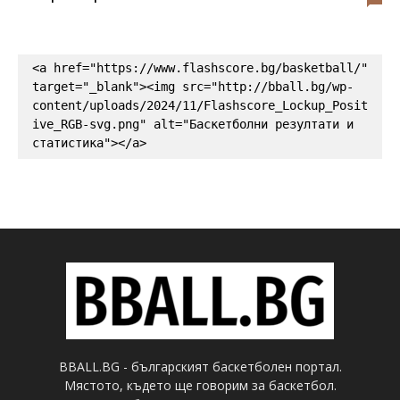
<a href="https://www.flashscore.bg/basketball/" 
target="_blank"><img src="http://bball.bg/wp-
content/uploads/2024/11/Flashscore_Lockup_Posit
ive_RGB-svg.png" alt="Баскетболни резултати и 
статистика"></a>
BBALL.BG - българският баскетболен портал.
Мястото, където ще говорим за баскетбол.