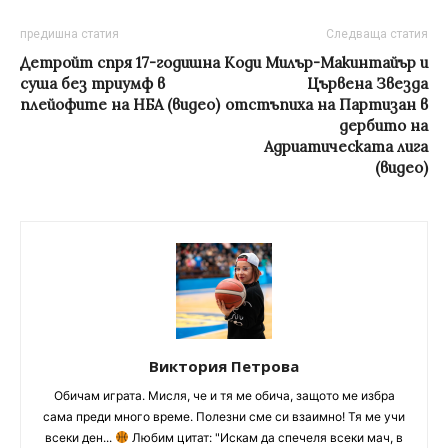
предишна статия
Следваща статия
Детройт спря 17-годишна
Коди Милър-Макинтайър и
суша без триумф в
Цървена Звезда
плейофите на НБА (видео)
отстъпиха на Партизан в
дербито на
Адриатическата лига
(видео)
Виктория Петрова
Обичам играта. Мисля, че и тя ме обича, защото ме избра
сама преди много време. Полезни сме си взаимно! Тя ме учи
всеки ден...
Любим цитат: "Искам да спечеля всеки мач, в