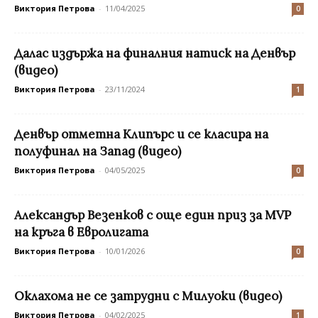
Виктория Петрова
-
11/04/2025
0
Далас издържа на финалния натиск на Денвър
(видео)
Виктория Петрова
-
23/11/2024
1
Денвър отметна Клипърс и се класира на
полуфинал на Запад (видео)
Виктория Петрова
-
04/05/2025
0
Александър Везенков с още един приз за MVP
на кръга в Евролигата
Виктория Петрова
-
10/01/2026
0
Оклахома не се затрудни с Милуоки (видео)
Виктория Петрова
-
04/02/2025
1