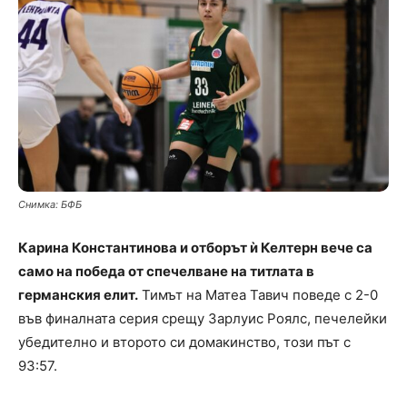
Снимка: БФБ
Карина Константинова и отборът ѝ Келтерн вече са
само на победа от спечелване на титлата в
германския елит.
Тимът на Матеа Тавич поведе с 2-0
във финалната серия срещу Зарлуис Роялс, печелейки
убедително и второто си домакинство, този път с
93:57.