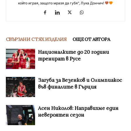
който играя, защото мразя да губя", Лука Дончич!
СВЪРЗАНИ С ТЯХ ИЗДЕЛИЯ
ОЩЕ ОТ АВТОРА
Националките до 20 години
тренират в Русе
Загуба за Везенков и Олимпиакос
във финалите в Гърция
Асен Николов: Направихме един
невероятен сезон