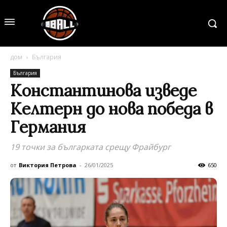
дом
България
България
Константинова изведе
Келтерн до нова победа в
Германия
19 точки за българката срещу Фрайбург
от
Виктория Петрова
-
26/01/2025
650