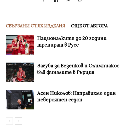
СВЪРЗАНИ С ТЯХ ИЗДЕЛИЯ
ОЩЕ ОТ АВТОРА
Националките до 20 години
тренират в Русе
Загуба за Везенков и Олимпиакос
във финалите в Гърция
Асен Николов: Направихме един
невероятен сезон