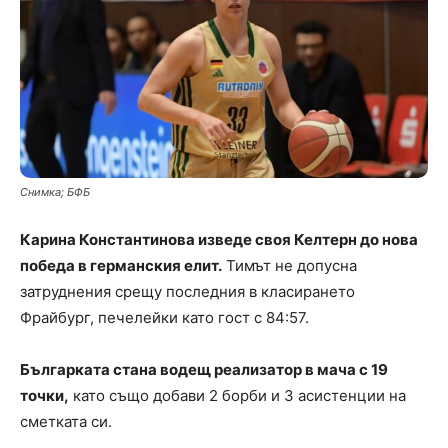
Снимка; БФБ
Карина Константинова изведе своя Келтерн до нова
победа в германския елит.
Тимът не допусна
затруднения срещу последния в класирането
Фрайбург, печелейки като гост с 84:57.
Българката стана водещ реализатор в мача с 19
точки,
като също добави 2 борби и 3 асистенции на
сметката си.