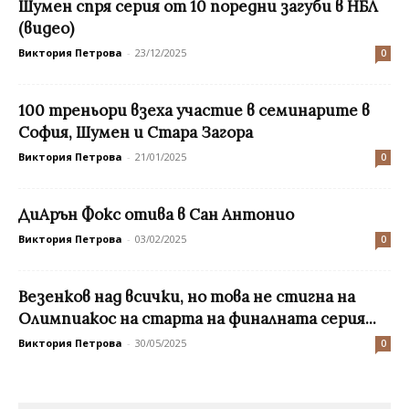
Шумен спря серия от 10 поредни загуби в НБЛ
(видео)
Виктория Петрова
-
23/12/2025
0
100 треньори взеха участие в семинарите в
София, Шумен и Стара Загора
Виктория Петрова
-
21/01/2025
0
ДиАрън Фокс отива в Сан Антонио
Виктория Петрова
-
03/02/2025
0
Везенков над всички, но това не стигна на
Олимпиакос на старта на финалната серия...
Виктория Петрова
-
30/05/2025
0