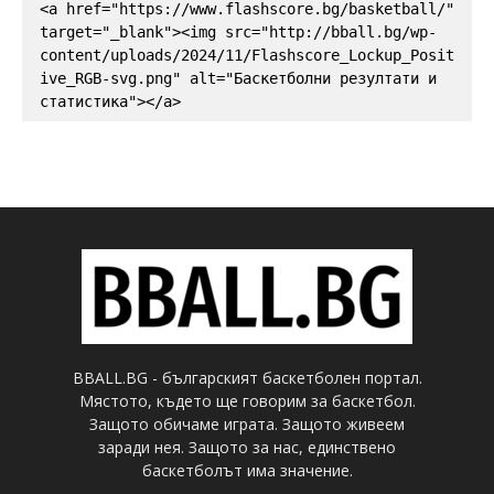
<a href="https://www.flashscore.bg/basketball/" 
target="_blank"><img src="http://bball.bg/wp-
content/uploads/2024/11/Flashscore_Lockup_Posit
ive_RGB-svg.png" alt="Баскетболни резултати и 
статистика"></a>
BBALL.BG - българският баскетболен портал.
Мястото, където ще говорим за баскетбол.
Защото обичаме играта. Защото живеем
заради нея. Защото за нас, единствено
баскетболът има значение.