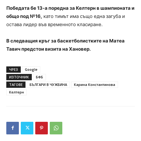
Победата бе 13-а поредна за Келтерн в шампионата и
общо под №16,
като тимът има също една загуба и
остава лидер във временното класиране.
В следващия кръг за баскетболистките на Матеа
Тавич предстои визита на Хановер.
ЧРЕЗ
Google
ИЗТОЧНИК
БФБ
ТАГОВЕ
БЪЛГАРИ В ЧУЖБИНА
Карина Константинова
Келтерн