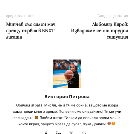
предишна статия
Следваща статия
Минчев със силен мач
Любомир Киров:
срещу първия в BNXT
Извадихме се от трудна
лигата
ситуация
Виктория Петрова
Обичам играта. Мисля, че и тя ме обича, защото ме избра
сама преди много време. Полезни сме си взаимно! Тя ме учи
всеки ден...
Любим цитат: "Искам да спечеля всеки мач, в
който играя, защото мразя да губя", Лука Дончич!