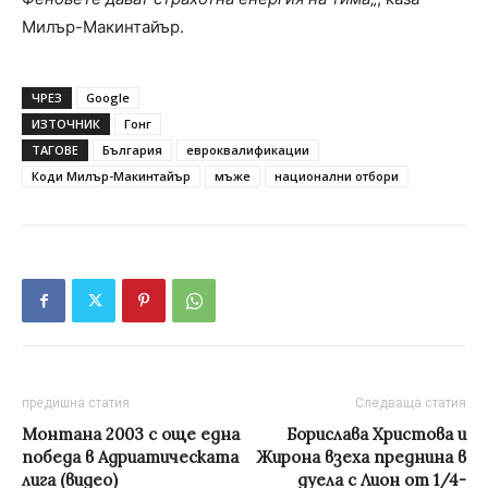
Милър-Макинтайър.
ЧРЕЗ
Google
ИЗТОЧНИК
Гонг
ТАГОВЕ
България
евроквалификации
Коди Милър-Макинтайър
мъже
национални отбори
предишна статия
Следваща статия
Монтана 2003 с още една
Борислава Христова и
победа в Адриатическата
Жирона взеха преднина в
лига (видео)
дуела с Лион от 1/4-