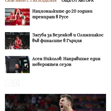
СВЪРЗАНИ С ТЯХ ИЗДЕЛИЯ
ОЩЕ ОТ АВТОРА
Националките до 20 години
тренират в Русе
Загуба за Везенков и Олимпиакос
във финалите в Гърция
Асен Николов: Направихме един
невероятен сезон