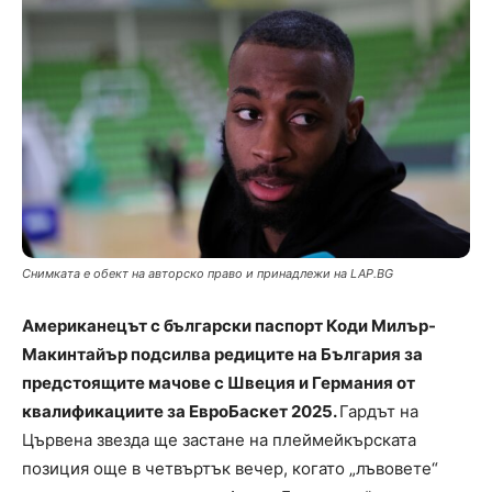
Снимката е обект на авторско право и принадлежи на LAP.BG
Aмериканецът с български паспорт Коди Милър-
Макинтайър подсилва редиците на България за
предстоящите мачове с Швеция и Германия от
квалификациите за ЕвроБаскет 2025.
Гардът на
Цървена звезда ще застане на плеймейкърската
позиция още в четвъртък вечер, когато „лъвовете“