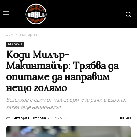
дом
България
България
Коди Милър-
Макинтайър: Трябва да
опитаме да направим
нещо голямо
Везенков е един от най-добрите играчи в Европа,
казва още националът
от
Виктория Петрова
-
19/02/2025
780