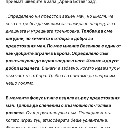
приемат шведите в зала „Арена Ботевград“.
„Определено ни предстои важен мач, но мисля, че
сега не трябва да мислим за класиране напред, а за
днешната и утрешната тренировка.
Трябва да сме
сигурни, че химията в отбора е добра за
предстоящия мач. По мое мнение Везенков е един от
най-добрите играчи в Европа. Определено съм
развълнуван да играя заедно с него. Имаме и други
добри момчета
. Винаги е забавно, когато идвам тук и
съм част от отбора. Трябва да опитаме да направим
нещо голямо.
В момента фокусът ни е изцяло върху предстоящия
мач. Трябва да спечелим с възможно по-голяма
разлика.
Супер развълнуван съм. Последният път,
когато играх тук, атмосферата беше удивителна.
Феновете дават страхотна енергия на тима
„, каза