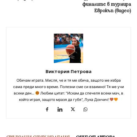
финалите в турнира
Еврокъп (видео)
Виктория Петрова
Обичам играта. Мисля, че и тя ме обича, защото ме избра
сама преди много време. Полезни сме си взаимно! Тя ме учи
всеки ден...
Любим цитат: "Искам да спечеля всеки мач, в
който играя, защото мразя да губя", Лука Дончич!