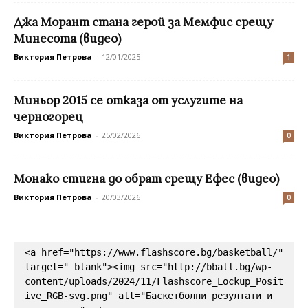
Джа Морант стана герой за Мемфис срещу
Минесота (видео)
Виктория Петрова
-
12/01/2025
1
Миньор 2015 се отказа от услугите на
черногорец
Виктория Петрова
-
25/02/2026
0
Монако стигна до обрат срещу Ефес (видео)
Виктория Петрова
-
20/03/2026
0
<a href="https://www.flashscore.bg/basketball/" 
target="_blank"><img src="http://bball.bg/wp-
content/uploads/2024/11/Flashscore_Lockup_Posit
ive_RGB-svg.png" alt="Баскетболни резултати и 