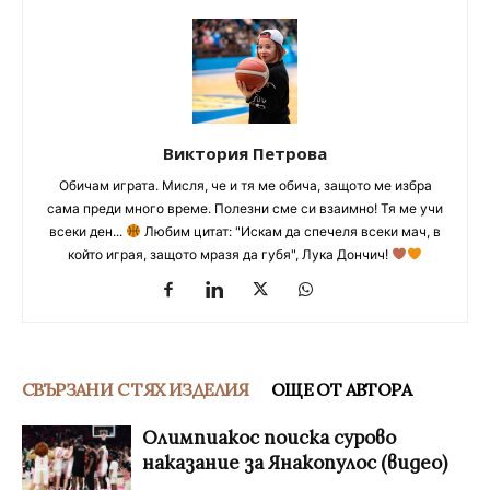
Виктория Петрова
Обичам играта. Мисля, че и тя ме обича, защото ме избра
сама преди много време. Полезни сме си взаимно! Тя ме учи
всеки ден...
Любим цитат: "Искам да спечеля всеки мач, в
който играя, защото мразя да губя", Лука Дончич!
СВЪРЗАНИ С ТЯХ ИЗДЕЛИЯ
ОЩЕ ОТ АВТОРА
Олимпиакос поиска сурово
наказание за Янакопулос (видео)