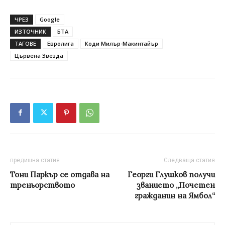
ЧРЕЗ
Google
ИЗТОЧНИК
БТА
ТАГОВЕ
Евролига
Коди Милър-Макинтайър
Цървена Звезда
предишна статия
Следваща статия
Тони Паркър се отдава на
Георги Глушков получи
треньорството
званието „Почетен
гражданин на Ямбол“