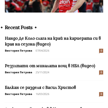
Recent Posts
Нандо Де Коло слага на край на кариерата си в
края на сезона (видео)
Виктория Петрова
-
07/04/2026
0
Резултати от миналата нощ в НБА (видео)
Виктория Петрова
-
25/11/2024
0
Балкан се разделя с Васил Христов
Виктория Петрова
-
16/03/2026
0