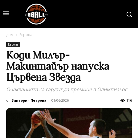
дом
Европа
Европа
Коди Милър-
Макинтайър напуска
Цървена Звезда
Очакванията са гардът да премине в Олимпиакос
от
Виктория Петрова
-
01/06/2026
116