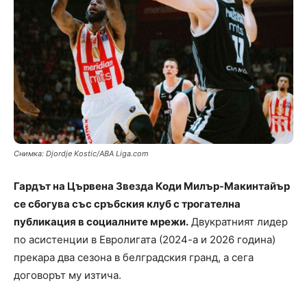
Снимка: Djordje Kostic/ABA Liga.com
Гардът на Цървена Звезда Коди Милър-Макинтайър
се сбогува със сръбския клуб с трогателна
публикация в социалните мрежи.
Двукратният лидер
по асистенции в Евролигата (2024-а и 2026 година)
прекара два сезона в белградския гранд, а сега
договорът му изтича.