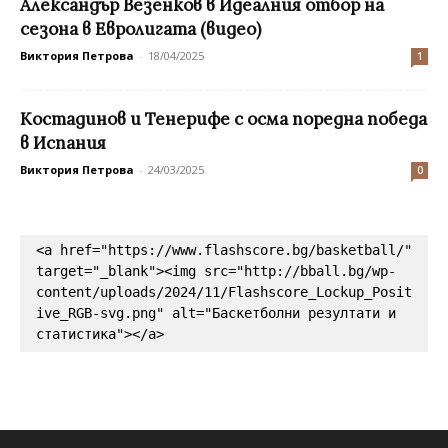
Александър Везенков в Идеалния отбор на
сезона в Евролигата (видео)
Виктория Петрова
-
18/04/2025
1
Костадинов и Тенерифе с осма поредна победа
в Испания
Виктория Петрова
-
24/03/2025
0
<a href="https://www.flashscore.bg/basketball/" 
target="_blank"><img src="http://bball.bg/wp-
content/uploads/2024/11/Flashscore_Lockup_Posit
ive_RGB-svg.png" alt="Баскетболни резултати и 
статистика"></a>