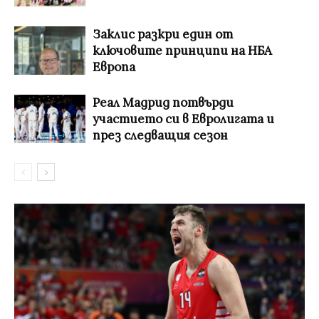
Заклис разкри един от
ключовите принципи на НБА
Европа
Реал Мадрид потвърди
участието си в Евролигата и
през следващия сезон