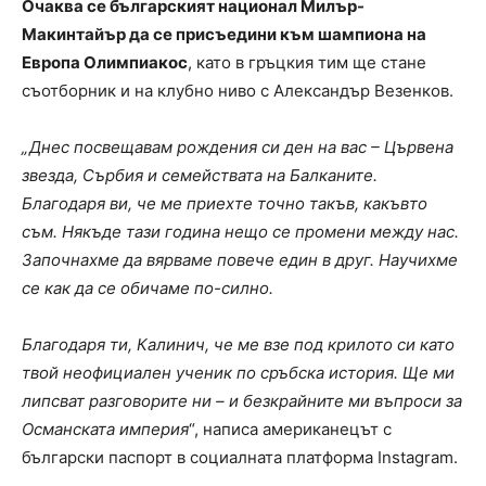
Очаква се българският национал Милър-
Макинтайър да се присъедини към шампиона на
Европа Олимпиакос
, като в гръцкия тим ще стане
съотборник и на клубно ниво с Александър Везенков.
„Днес посвещавам рождения си ден на вас – Цървена
звезда, Сърбия и семействата на Балканите.
Благодаря ви, че ме приехте точно такъв, какъвто
съм. Някъде тази година нещо се промени между нас.
Започнахме да вярваме повече един в друг. Научихме
се как да се обичаме по-силно.
Благодаря ти, Калинич, че ме взе под крилото си като
твой неофициален ученик по сръбска история. Ще ми
липсват разговорите ни – и безкрайните ми въпроси за
Османската империя
“, написа американецът с
български паспорт в социалната платформа Instagram.