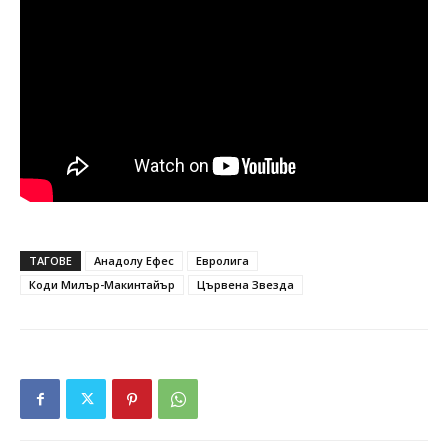
ТАГОВЕ
Анадолу Ефес
Евролига
Коди Милър-Макинтайър
Цървена Звезда