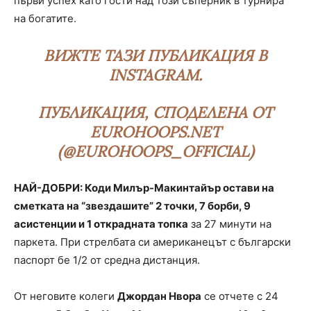
първи успех като гости над този съперник в турнира
на богатите.
ВИЖТЕ ТАЗИ ПУБЛИКАЦИЯ В
INSTAGRAM.
ПУБЛИКАЦИЯ, СПОДЕЛЕНА ОТ
EUROHOOPS.NET
(@EUROHOOPS_OFFICIAL)
НАЙ-ДОБРИ: Коди Милър-Макинтайър остави на
сметката на “звездашите” 2 точки, 7 борби, 9
асистенции и 1 открадната топка
за 27 минути на
паркета. При стрелбата си американецът с български
паспорт бе 1/2 от средна дистанция.
От неговите колеги
Джордан Нвора
се отчете с 24