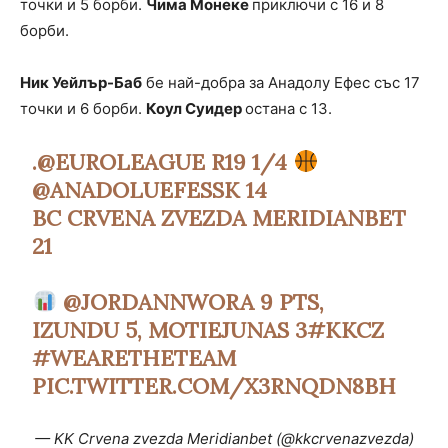
точки и 5 борби.
Чима Монеке
приключи с 16 и 8
борби.
Ник Уейлър-Баб
бе най-добра за Анадолу Ефес със 17
точки и 6 борби.
Коул Суидер
остана с 13.
.
@EUROLEAGUE
R19 1/4
@ANADOLUEFESSK
14
BC CRVENA ZVEZDA MERIDIANBET
21
@JORDANNWORA
9 PTS,
IZUNDU 5, MOTIEJUNAS 3
#KKCZ
#WEARETHETEAM
PIC.TWITTER.COM/X3RNQDN8BH
— KK Crvena zvezda Meridianbet (@kkcrvenazvezda)