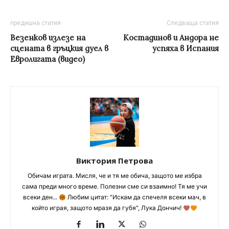
предишна статия
Следваща статия
Везенков излезе на
Костадинов и Андора не
сцената в гръцкия дуел в
успяха в Испания
Евролигата (видео)
Виктория Петрова
Обичам играта. Мисля, че и тя ме обича, защото ме избра
сама преди много време. Полезни сме си взаимно! Тя ме учи
всеки ден...
Любим цитат: "Искам да спечеля всеки мач, в
който играя, защото мразя да губя", Лука Дончич!