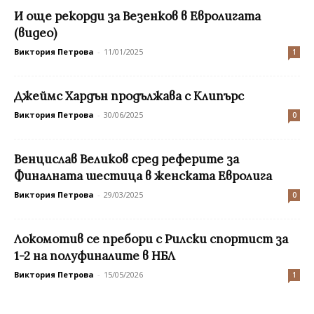
И още рекорди за Везенков в Евролигата
(видео)
Виктория Петрова
-
11/01/2025
1
Джеймс Хардън продължава с Клипърс
Виктория Петрова
-
30/06/2025
0
Венцислав Великов сред реферите за
Финалната шестица в женската Евролига
Виктория Петрова
-
29/03/2025
0
Локомотив се пребори с Рилски спортист за
1-2 на полуфиналите в НБЛ
Виктория Петрова
-
15/05/2026
1