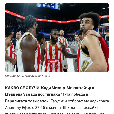
Снимка: KK Crvena zvezda/X.com
КАКВО СЕ СЛУЧИ: Коди Милър-Макинтайър и
Цървена Звезда постигнаха 11-та победа в
Евролигата този сезон
. Гардът и отборът му надиграха
Анадолу Ефес с 87:65 в мач от 19 кръг, записвайки