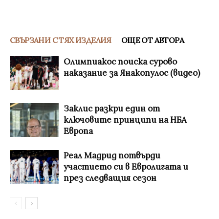
СВЪРЗАНИ С ТЯХ ИЗДЕЛИЯ
ОЩЕ ОТ АВТОРА
Олимпиакос поиска сурово
наказание за Янакопулос (видео)
Заклис разкри един от
ключовите принципи на НБА
Европа
Реал Мадрид потвърди
участието си в Евролигата и
през следващия сезон