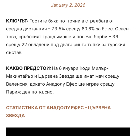
January 2, 2026
КЛЮЧЪТ:
Гостите бяха по-точни в стрелбата от
средна дистанция – 73.5% срещу 60.6% за Ефес. Освен
това, сръбският гранд имаше и повече борби – 36
срещу 22 овладени под двата ринга топки за турския
състав.
КАКВО ПРЕДСТОИ:
На 6 януари Коди Милър-
Макинтайър и Цървена Звезда ще имат мач срещу
Валенсия, докато Анадолу Ефес ще играе срещу
Париж ден по-късно.
СТАТИСТИКА ОТ АНАДОЛУ ЕФЕС – ЦЪРВЕНА
ЗВЕЗДА