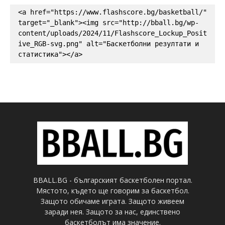
<a href="https://www.flashscore.bg/basketball/" 
target="_blank"><img src="http://bball.bg/wp-
content/uploads/2024/11/Flashscore_Lockup_Posit
ive_RGB-svg.png" alt="Баскетболни резултати и 
статистика"></a>
BBALL.BG - българският баскетболен портал.
Мястото, където ще говорим за баскетбол.
Защото обичаме играта. Защото живеем
заради нея. Защото за нас, единствено
баскетболът има значение.