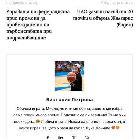
предишна статия
Следваща статия
Управата на федерацията
ПАО заличи пасив от 20
прие промени за
точки и обърна Жалгирис
провеждането на
(видео)
първенствата при
подрастващите
Виктория Петрова
Обичам играта. Мисля, че и тя ме обича, защото ме избра
сама преди много време. Полезни сме си взаимно! Тя ме учи
всеки ден...
Любим цитат: "Искам да спечеля всеки мач, в
който играя, защото мразя да губя", Лука Дончич!