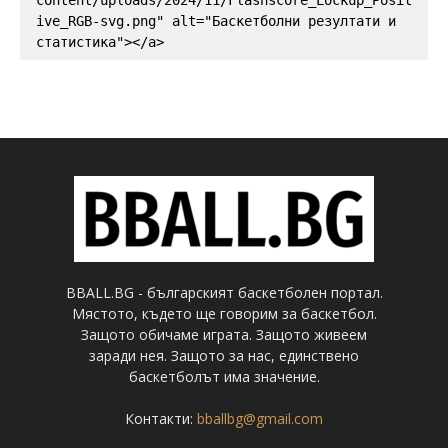
ive_RGB-svg.png" alt="Баскетболни резултати и 
статистика"></a>
BBALL.BG - българският баскетболен портал.
Мястото, където ще говорим за баскетбол.
Защото обичаме играта. Защото живеем
заради нея. Защото за нас, единствено
баскетболът има значение.
Контакти:
bballbg@gmail.com