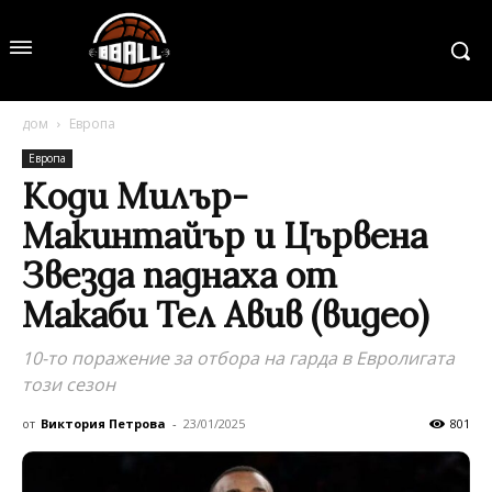
дом
Европа
Европа
Коди Милър-
Макинтайър и Цървена
Звезда паднаха от
Макаби Тел Авив (видео)
10-то поражение за отбора на гарда в Евролигата
този сезон
от
Виктория Петрова
-
23/01/2025
801