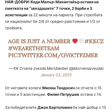
НАЙ-ДОБРИ: Коди Милър-Макинтайър остави на
сметката на “звездашите” 7 точки, 2 борби и 3
асистенции
за 22 минути на паркета. При стрелбата
си националът бе 2/6 от средно разстояние и 1/3 от
тройката.
AGE IS JUST A NUMBER
#KKCZ
#WEARETHETEAM
PIC.TWITTER.COM/GV0CTFZMER
— KK Crvena zvezda Meridianbet (@kkcrvenazvezda)
January 23, 2025
От неговите колеги
Милош Теодосич
се отчете с 15
точки и 5 асистенции.
Филип Петрушев
остана с 14.
За победителите
Джон Бартоломео
бе най-добър с 15