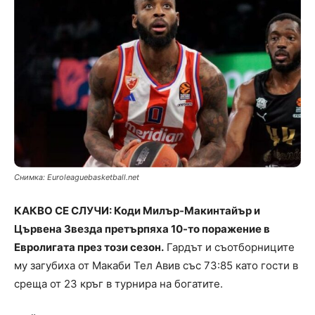
Снимка: Еuroleaguebasketball.net
КАКВО СЕ СЛУЧИ: Коди Милър-Макинтайър и
Цървена Звезда претърпяха 10-то поражение в
Евролигата през този сезон.
Гардът и съотборниците
му загубиха от Макаби Тел Авив със 73:85 като гости в
среща от 23 кръг в турнира на богатите.