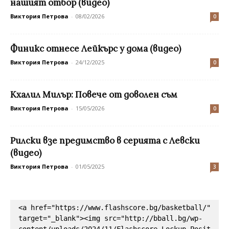
нашият отбор (видео)
Виктория Петрова
-
08/02/2026
0
Финикс отнесе Лейкърс у дома (видео)
Виктория Петрова
-
24/12/2025
0
Кхалил Милър: Повече от доволен съм
Виктория Петрова
-
15/05/2026
0
Рилски взе предимство в серията с Левски
(видео)
Виктория Петрова
-
01/05/2025
3
<a href="https://www.flashscore.bg/basketball/" 
target="_blank"><img src="http://bball.bg/wp-
content/uploads/2024/11/Flashscore_Lockup_Posit