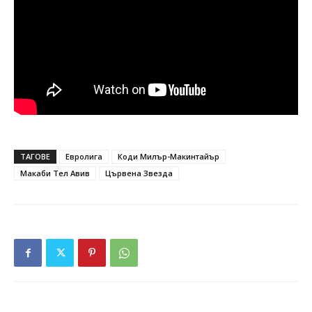
ТАГОВЕ
Евролига
Коди Милър-Макинтайър
Макаби Тел Авив
Цървена Звезда