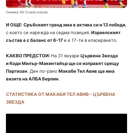
Снимка: KK Crvena zvezda
И ОЩЕ:
Сръбският гранд има в актива си и 13 победи
,
с което се нарежда на седма позиция.
Израелският
състав е с баланс от 6-17
и е 17-ти в класирането.
КАКВО ПРЕДСТОИ:
На 31 януари
Цървена Звезда
и Коди Милър-Макинтайър ще се изправят срещу
Партизан
. Ден по-рано
Макаби Тел Авив ще има
визита на АЛБА Берлин
.
СТАТИСТИКА ОТ МАКАБИ ТЕЛ АВИВ – ЦЪРВЕНА
ЗВЕЗДА