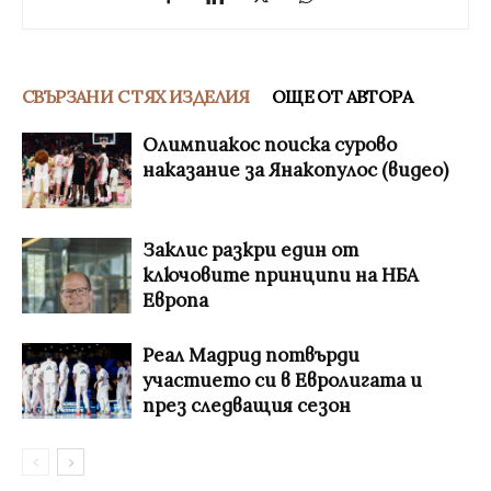
СВЪРЗАНИ С ТЯХ ИЗДЕЛИЯ
ОЩЕ ОТ АВТОРА
Олимпиакос поиска сурово
наказание за Янакопулос (видео)
Заклис разкри един от
ключовите принципи на НБА
Европа
Реал Мадрид потвърди
участието си в Евролигата и
през следващия сезон