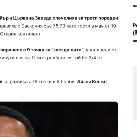
В
р и Цървена Звезда спечелиха за трети пореден
Р
равиха с Баскония със 75:73 като гости в мач от 19
(
 Стария континент.
В
ринесе с 9 точки за “звездашите”
, допълнени от
минути в игра. При стрелбата си той бе 3/4 от
ой
се разписа с 16 точки и 8 борби.
Айзея Кенън