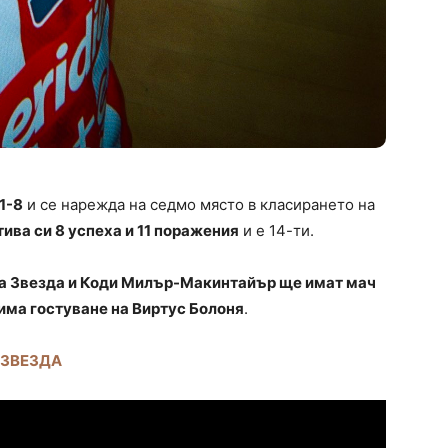
1-8
и се нарежда на седмо място в класирането на
ива си 8 успеха и 11 поражения
и е 14-ти.
а Звезда и Коди Милър-Макинтайър ще имат мач
има гостуване на Виртус Болоня
.
 ЗВЕЗДА