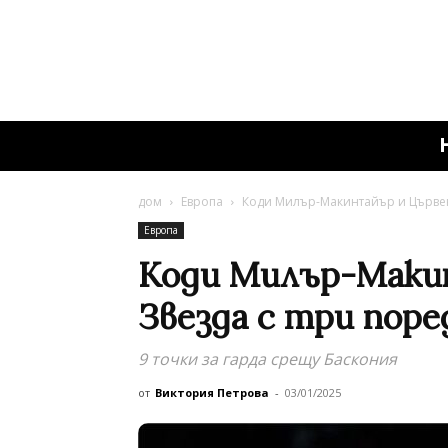
дом
Европа
Коди Милър-Макинтайър и Цървена
Европа
Коди Милър-Маки
Звезда с три поре
9 точки за гарда срещу Баскония
от
Виктория Петрова
-
03/01/2025