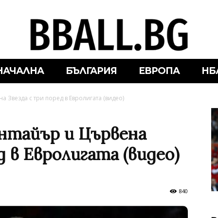
НАЧАЛНА
БЪЛГАРИЯ
ЕВРОПА
НБ
 Звезда с три поред в Евролигата (видео)
нтайър и Цървена
д в Евролигата (видео)
840