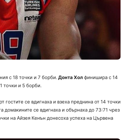
ия с 18 точки и 7 борби.
Донта Хол
финишира с 14
11 точки и 5 борби.
 гостите се вдигнаха и взеха преднина от 14 точки
та домакините се вдигнаха и обърнаха до 73:71 чрез
очки на Айзея Кенън донесоха успеха на Цървена