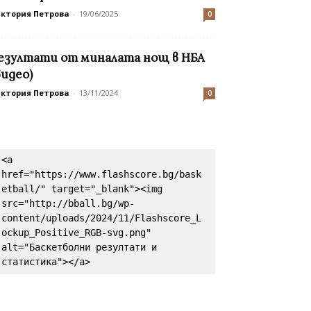
иктория Петрова
-
19/06/2025
0
езултати от миналата нощ в НБА
видео)
иктория Петрова
-
13/11/2024
0
<a 
href="https://www.flashscore.bg/bask
etball/" target="_blank"><img 
src="http://bball.bg/wp-
content/uploads/2024/11/Flashscore_L
ockup_Positive_RGB-svg.png" 
alt="Баскетболни резултати и 
статистика"></a>