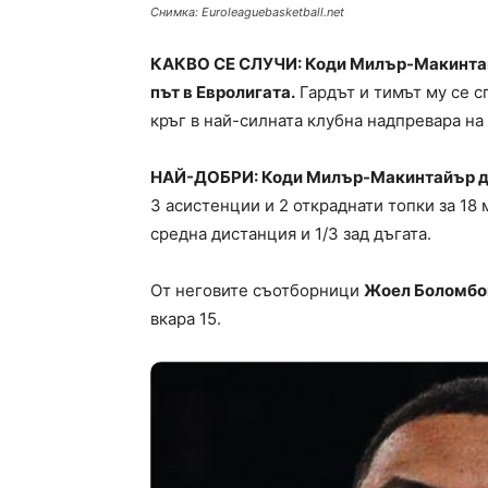
Снимка: Еuroleaguebasketball.net
КАКВО СЕ СЛУЧИ: Коди Милър-Макинтайъ
път в Евролигата.
Гардът и тимът му се сп
кръг в най-силната клубна надпревара на
НАЙ-ДОБРИ: Коди Милър-Макинтайър доп
3 асистенции и 2 откраднати топки за 18 
средна дистанция и 1/3 зад дъгата.
От неговите съотборници
Жоел Боломб
вкара 15.