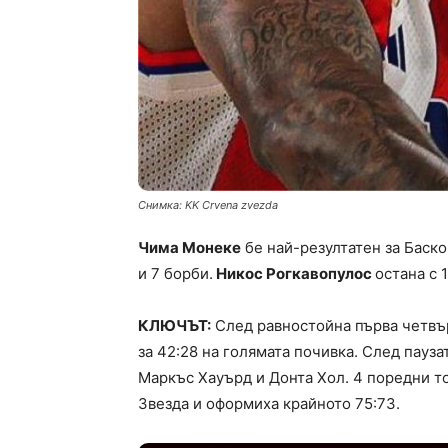
Снимка: KK Crvena zvezda
Чима Монеке
бе най-резултатен за Баскон
и 7 борби.
Никос Рогкавопулос
остана с 
КЛЮЧЪТ:
След равностойна първа четвърт
за 42:28 на голямата почивка. След пауза
Маркъс Хауърд и Донта Хол. 4 поредни т
Звезда и оформиха крайното 75:73.