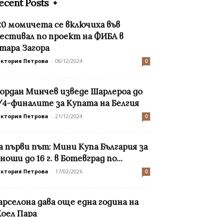
ecent Posts
20 момичета се включиха във
естивал по проект на ФИБА в
тара Загора
иктория Петрова
-
08/12/2024
0
ордан Минчев изведе Шарлероа до
/4-финалите за Купата на Белгия
иктория Петрова
-
21/12/2024
0
а първи път: Мини Купа България за
ноши до 16 г. в Ботевград по...
иктория Петрова
-
17/02/2026
0
арселона дава още една година на
оел Пара