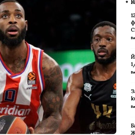
R
1
ф
С
В
Й
1
В
З
ю
В
Б
Ж