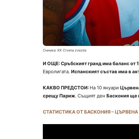
Снимка: KK Crvena zvezda
И ОЩЕ: Сръбският гранд има баланс от 1
Евролигата.
Испанският състав има в акт
КАКВО ПРЕДСТОИ:
На 10 януари
Цървен
срещу Париж
. Същият ден
Баскония ще 
СТАТИСТИКА ОТ БАСКОНИЯ – ЦЪРВЕНА