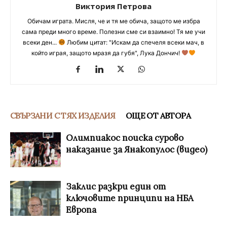
Виктория Петрова
Обичам играта. Мисля, че и тя ме обича, защото ме избра
сама преди много време. Полезни сме си взаимно! Тя ме учи
всеки ден...
Любим цитат: "Искам да спечеля всеки мач, в
който играя, защото мразя да губя", Лука Дончич!
СВЪРЗАНИ С ТЯХ ИЗДЕЛИЯ
ОЩЕ ОТ АВТОРА
Олимпиакос поиска сурово
наказание за Янакопулос (видео)
Заклис разкри един от
ключовите принципи на НБА
Европа