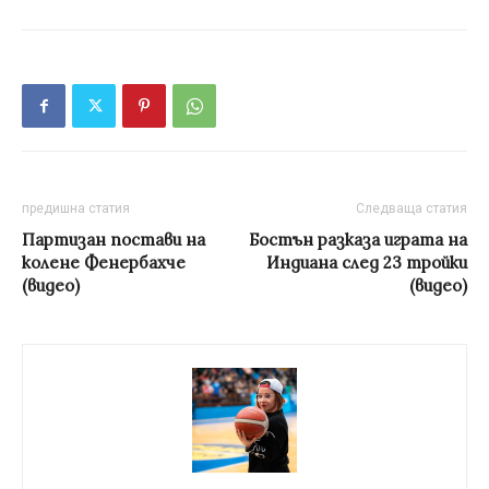
предишна статия
Следваща статия
Партизан постави на
Бостън разказа играта на
колене Фенербахче
Индиана след 23 тройки
(видео)
(видео)