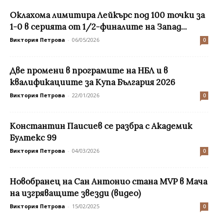
Оклахома лимитира Лейкърс под 100 точки за
1-0 в серията от 1/2-финалите на Запад...
Виктория Петрова
-
06/05/2026
0
Две промени в програмите на НБЛ и в
квалификациите за Купа България 2026
Виктория Петрова
-
22/01/2026
0
Константин Паисиев се разбра с Академик
Бултекс 99
Виктория Петрова
-
04/03/2026
0
Новобранец на Сан Антонио стана MVP в Мача
на изгряващите звезди (видео)
Виктория Петрова
-
15/02/2025
0