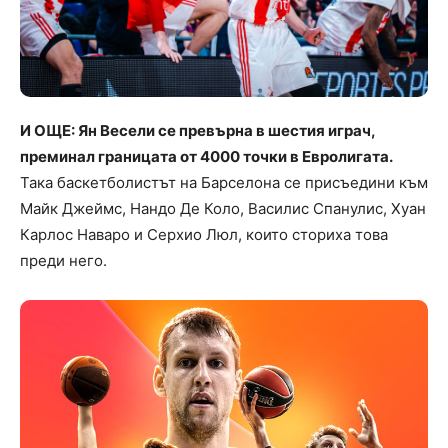
И ОЩЕ: Ян Весели се превърна в шестия играч,
преминал границата от 4000 точки в Евролигата.
Така баскетболистът на Барселона се присъедини към
Майк Джеймс, Нандо Де Коло, Василис Спанулис, Хуан
Карлос Наваро и Серхио Люл, които сториха това
преди него.