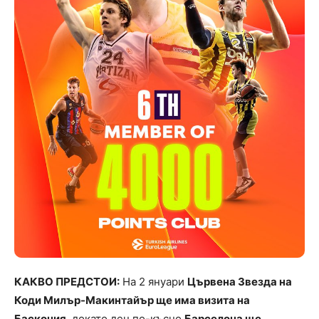
КАКВО ПРЕДСТОИ:
На 2 януари
Цървена Звезда на
Коди Милър-Макинтайър ще има визита на
Баскония
, докато ден по-късно
Барселона ще