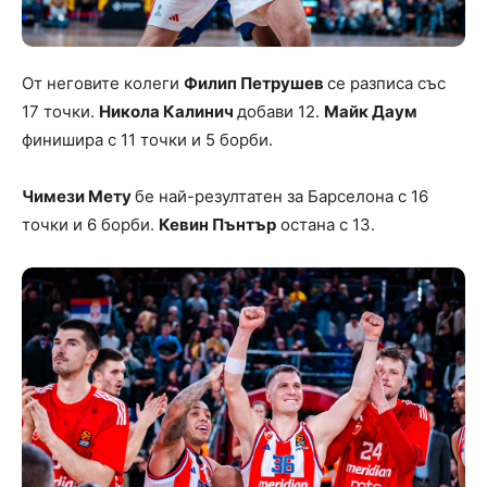
От неговите колеги
Филип Петрушев
се разписа със
17 точки.
Никола Калинич
добави 12.
Майк Даум
финишира с 11 точки и 5 борби.
Чимези Мету
бе най-резултатен за Барселона с 16
точки и 6 борби.
Кевин Пънтър
остана с 13.