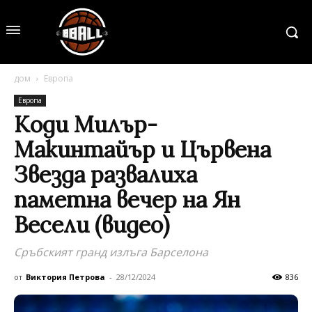
дом
Европа
Европа
Коди Милър-
Макинтайър и Цървена
Звезда развалиха
паметна вечер на Ян
Весели (видео)
Сръбският гранд излъга Барселона
от
Виктория Петрова
-
28/12/2024
836