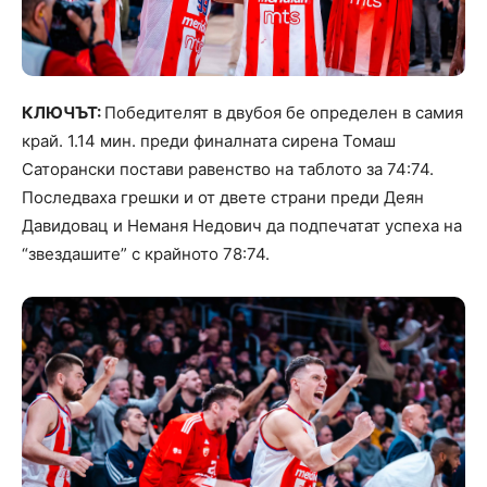
КЛЮЧЪТ:
Победителят в двубоя бе определен в самия
край. 1.14 мин. преди финалната сирена Томаш
Саторански постави равенство на таблото за 74:74.
Последваха грешки и от двете страни преди Деян
Давидовац и Неманя Недович да подпечатат успеха на
“звездашите” с крайното 78:74.