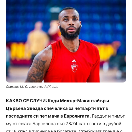
Снимки: KK Crvena zvezda/X.com
КАКВО СЕ СЛУЧИ: Коди Милър-Макинтайър и
Цървена Звезда спечелиха за четвърти път в
последните си пет мача в Евролигата.
Гардът и тимът
му отказаха Барселона със 78:74 като гости в двубой
от 18 кръг в турнира на богатите. Сръбският гранд е с