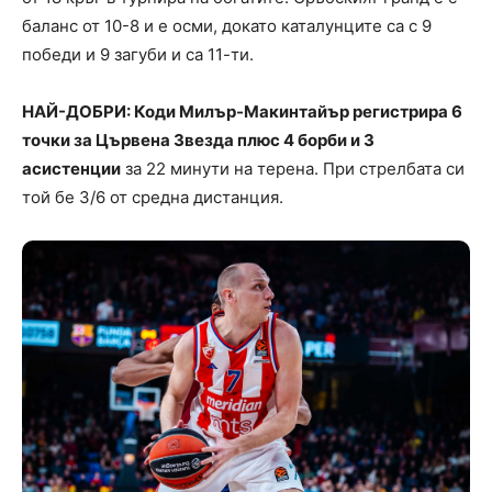
баланс от 10-8 и е осми, докато каталунците са с 9
победи и 9 загуби и са 11-ти.
НАЙ-ДОБРИ: Коди Милър-Макинтайър регистрира 6
точки за Цървена Звезда плюс 4 борби и 3
асистенции
за 22 минути на терена. При стрелбата си
той бе 3/6 от средна дистанция.