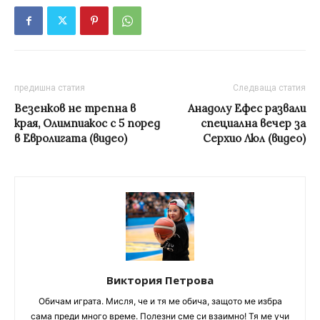
предишна статия
Следваща статия
Везенков не трепна в
Анадолу Ефес развали
края, Олимпиакос с 5 поред
специална вечер за
в Евролигата (видео)
Серхио Люл (видео)
Виктория Петрова
Обичам играта. Мисля, че и тя ме обича, защото ме избра
сама преди много време. Полезни сме си взаимно! Тя ме учи