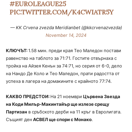
#EUROLEAGUE25
PIC.TWITTER.COM/K4CWIATR5Y
— KK Crvena zvezda Meridianbet (@kkcrvenazvezda)
November 14, 2024
КЛЮЧЪТ:
1.58 мин. преди края Тео Маледон постави
равенство на таблото за 71:71. Гостите отвърнаха с
тройка на Айзея Кенън за 74:71, но серия от 6-0, дело
на Нандо Де Коло и Тео Маледон, прати радостта от
успеха в лагера на домакините с крайното 77:74.
КАКВО ПРЕДСТОИ:
На 21 ноември
Цървена Звезда
на Коди Милър-Макинтайър ще излезе срещу
Партизан
в сръбското дерби на 11 кръг в Евролигата.
Същият ден
АСВЕЛ ще спори с Монако
.