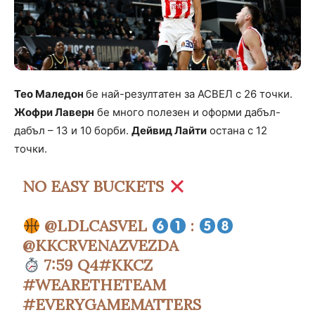
Тео Маледон
бе най-резултатен за АСВЕЛ с 26 точки.
Жофри Лаверн
бе много полезен и оформи дабъл-
дабъл – 13 и 10 борби.
Дейвид Лайти
остана с 12
точки.
NO EASY BUCKETS
@LDLCASVEL
:
@KKCRVENAZVEZDA
7:59 Q4
#KKCZ
#WEARETHETEAM
#EVERYGAMEMATTERS