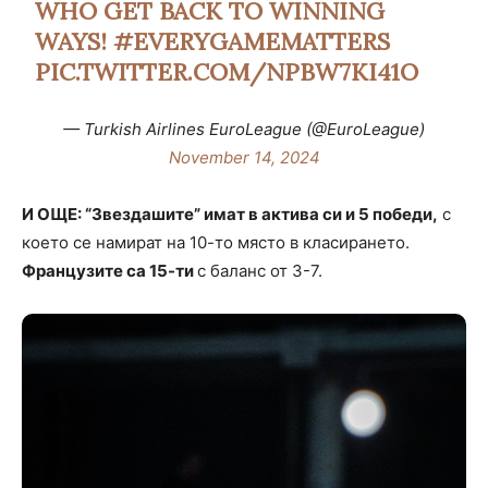
WHO GET BACK TO WINNING
WAYS!
#EVERYGAMEMATTERS
PIC.TWITTER.COM/NPBW7KI41O
— Turkish Airlines EuroLeague (@EuroLeague)
November 14, 2024
И ОЩЕ: “Звездашите” имат в актива си и 5 победи,
с
което се намират на 10-то място в класирането.
Французите са 15-ти
с баланс от 3-7.