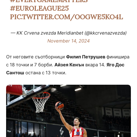
#EUROLEAGUE25
PIC.TWITTER.COM/OOGWE5KO4L
— KK Crvena zvezda Meridianbet (@kkcrvenazvezda)
November 14, 2024
От неговите съотборници
Филип Петрушев
финишира
с 18 точки и 7 борби.
Айзея Кенън
вкара 14.
Яго Дос
Сантош
остана с 13 точки.