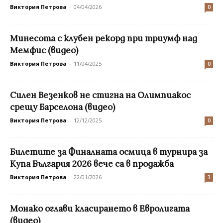
Виктория Петрова
-
04/04/2026
0
Минесота с клубен рекорд при триумф над
Мемфис (видео)
Виктория Петрова
-
11/04/2025
0
Силен Везенков не стигна на Олимпиакос
срещу Барселона (видео)
Виктория Петрова
-
12/12/2025
0
Билетите за Финалната осмица в турнира за
Купа България 2026 вече са в продажба
Виктория Петрова
-
22/01/2026
3
Монако оглави класирането в Евролигата
(видео)