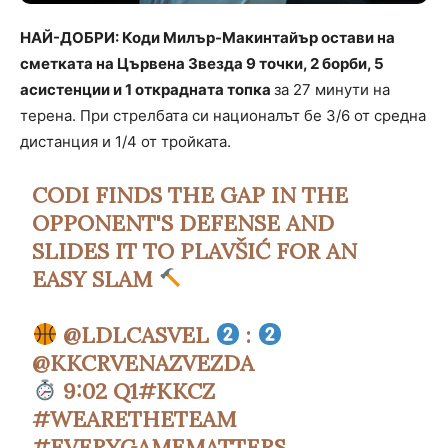
НАЙ-ДОБРИ: Коди Милър-Макинтайър остави на
сметката на Цървена Звезда 9 точки, 2 борби, 5
асистенции и 1 открадната топка
за 27 минути на
терена. При стрелбата си националът бе 3/6 от средна
дистанция и 1/4 от тройката.
CODI FINDS THE GAP IN THE
OPPONENT'S DEFENSE AND
SLIDES IT TO PLAVŠIĆ FOR AN
EASY SLAM
@LDLCASVEL
:
@KKCRVENAZVEZDA
9:02 Q1
#KKCZ
#WEARETHETEAM
#EVERYGAMEMATTERS