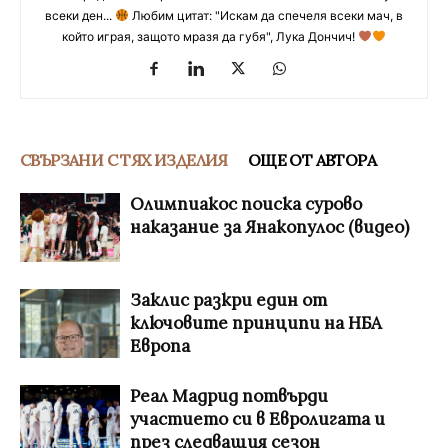
всеки ден...
Любим цитат: "Искам да спечеля всеки мач, в
който играя, защото мразя да губя", Лука Дончич!
СВЪРЗАНИ С ТЯХ ИЗДЕЛИЯ
ОЩЕ ОТ АВТОРА
Олимпиакос поиска сурово
наказание за Янакопулос (видео)
Заклис разкри един от
ключовите принципи на НБА
Европа
Реал Мадрид потвърди
участието си в Евролигата и
през следващия сезон