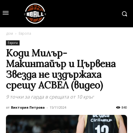
дом
Европа
Европа
Коди Милър-
Макинтайър и Цървена
Звезда не издържаха
срещу АСВЕЛ (видео)
9 точки за гарда в срещата от 10 кръг
от
Виктория Петрова
-
15/11/2024
840