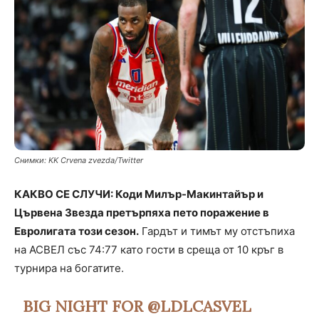
Снимки: KK Crvena zvezda/Twitter
КАКВО СЕ СЛУЧИ: Коди Милър-Макинтайър и
Цървена Звезда претърпяха пето поражение в
Евролигата този сезон.
Гардът и тимът му отстъпиха
на АСВЕЛ със 74:77 като гости в среща от 10 кръг в
турнира на богатите.
BIG NIGHT FOR
@LDLCASVEL