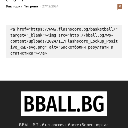
Виктория Петрова
-
27/12/2024
0
<a href="https://www.flashscore.bg/basketball/" 
target="_blank"><img src="http://bball.bg/wp-
content/uploads/2024/11/Flashscore_Lockup_Posit
ive_RGB-svg.png" alt="Баскетболни резултати и 
статистика"></a>
BBALL.BG - българският баскетболен портал.