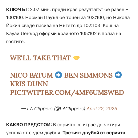
КЛЮЧЪТ:
2.07 мин. преди края резултатът бе равен –
100:100. Норман Пауъл бе точен за 103:100, но Никола
Йокич сведе пасива на Нъгетс до 102:103. Кош на
Кауай Ленърд оформи крайното 105:102 в полза на
гостите.
WE'LL TAKE THAT
NICO BATUM
BEN SIMMONS
KRIS DUNN
PIC.TWITTER.COM/4MF6UMSWED
— LA Clippers (@LAClippers)
April 22, 2025
КАКВО ПРЕДСТОИ:
В серията се играе до четири
успеха от седем двубоя.
Третият двубой от серията