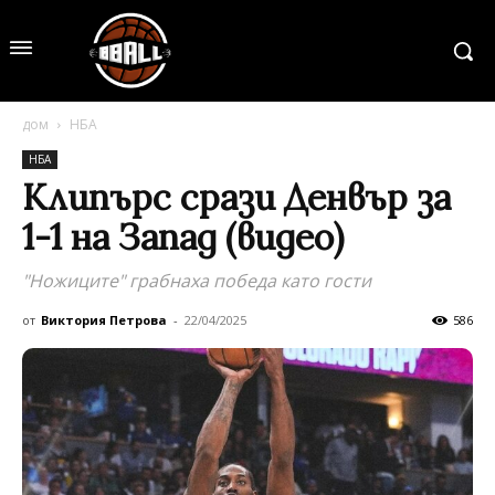
дом
НБА
НБА
Клипърс срази Денвър за
1-1 на Запад (видео)
"Ножиците" грабнаха победа като гости
от
Виктория Петрова
-
22/04/2025
586