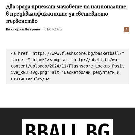
Два града приемат мачовете на националите
в предквалификациите за световното
първенство
Виктория Петрова
-
01/07/2025
1
<a href="https://www.flashscore.bg/basketball/" 
target="_blank"><img src="http://bball.bg/wp-
content/uploads/2024/11/Flashscore_Lockup_Posit
ive_RGB-svg.png" alt="Баскетболни резултати и 
статистика"></a>