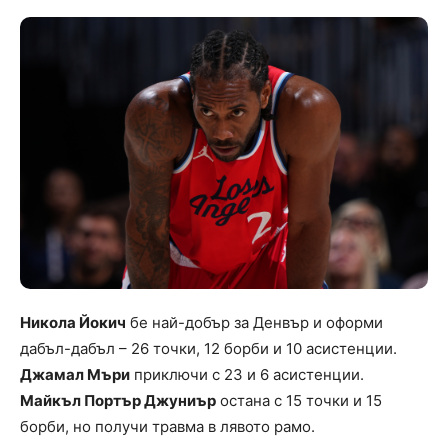
Никола Йокич
бе най-добър за Денвър и оформи
дабъл-дабъл – 26 точки, 12 борби и 10 асистенции.
Джамал Мъри
приключи с 23 и 6 асистенции.
Майкъл Портър Джуниър
остана с 15 точки и 15
борби, но получи травма в лявото рамо.