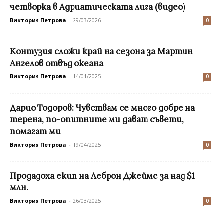
четворка в Адриатическата лига (видео)
Виктория Петрова
-
29/03/2026
0
Контузия сложи край на сезона за Мартин
Ангелов отвъд океана
Виктория Петрова
-
14/01/2025
0
Дарио Тодоров: Чувствам се много добре на
терена, по-опитните ми дават съвети,
помагат ми
Виктория Петрова
-
19/04/2025
0
Продадоха екип на Леброн Джеймс за над $1
млн.
Виктория Петрова
-
26/03/2025
0