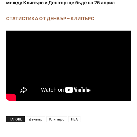
между Клипърс и Денвър ще бъде на 25 април
.
СТАТИСТИКА ОТ ДЕНВЪР – КЛИПЪРС
ТАГОВЕ
Денвър
Клипърс
НБА