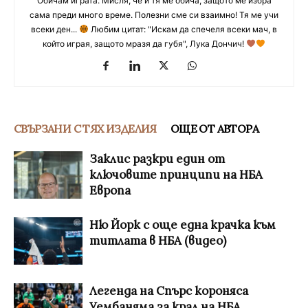
Обичам играта. Мисля, че и тя ме обича, защото ме избра
сама преди много време. Полезни сме си взаимно! Тя ме учи
всеки ден...
Любим цитат: "Искам да спечеля всеки мач, в
който играя, защото мразя да губя", Лука Дончич!
СВЪРЗАНИ С ТЯХ ИЗДЕЛИЯ
ОЩЕ ОТ АВТОРА
Заклис разкри един от
ключовите принципи на НБА
Европа
Ню Йорк с още една крачка към
титлата в НБА (видео)
Легенда на Спърс короняса
Уембаняма за крал на НБА