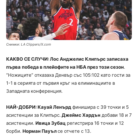
Снимки: LA Clippers/X.com
КАКВО СЕ СЛУЧИ: Лос Анджелис Клипърс записаха
първа
победа в плейофите на НБА през този сезон
.
“Ножиците” отказаха Денвър със 105:102 като гости за
1-1 в серията от първия кръг на елиминациите в
Западната конференция.
НАЙ-ДОБРИ: Кауай Ленърд
финишира с 39 точки и 5
асистенции за Клипърс.
Джеймс Хардън
добави 18 и 7
асистенции.
Ивица Зубац
регистрира 16 точки и 12
борби.
Норман Пауъл
се отчете с 13.