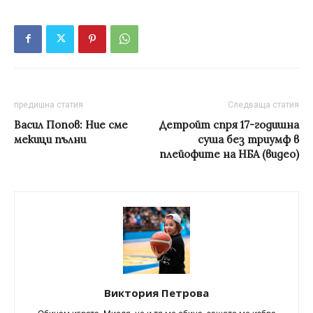
предишна статия
Следваща статия
Васил Попов: Ние сме
Детройт спря 17-годишна
мекици пълни
суша без триумф в
плейофите на НБА (видео)
Виктория Петрова