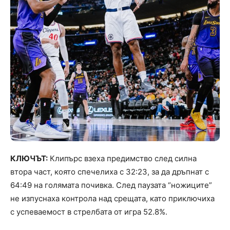
КЛЮЧЪТ:
Клипърс взеха предимство след силна
втора част, която спечелиха с 32:23, за да дръпнат с
64:49 на голямата почивка. След паузата “ножиците”
не изпуснаха контрола над срещата, като приключиха
с успеваемост в стрелбата от игра 52.8%.