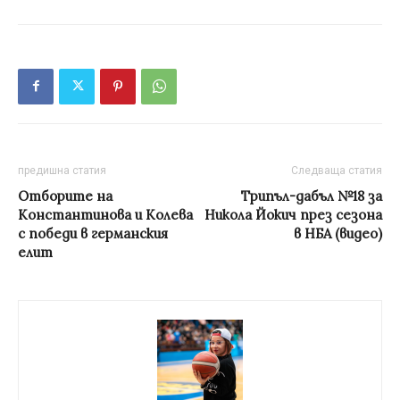
предишна статия
Следваща статия
Отборите на
Трипъл-дабъл №18 за
Константинова и Колева
Никола Йокич през сезона
с победи в германския
в НБА (видео)
елит