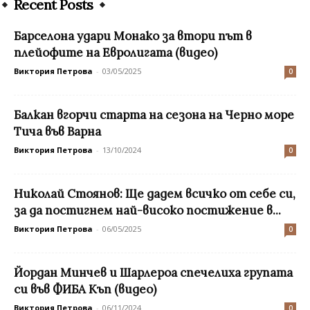
Recent Posts
Барселона удари Монако за втори път в
плейофите на Евролигата (видео)
Виктория Петрова
-
03/05/2025
0
Балкан вгорчи старта на сезона на Черно море
Тича във Варна
Виктория Петрова
-
13/10/2024
0
Николай Стоянов: Ще дадем всичко от себе си,
за да постигнем най-високо постижение в...
Виктория Петрова
-
06/05/2025
0
Йордан Минчев и Шарлероа спечелиха групата
си във ФИБА Къп (видео)
Виктория Петрова
-
06/11/2024
0