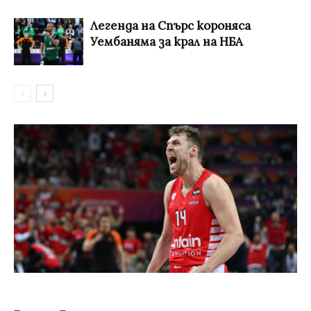
Легенда на Спърс короняса
Уембаняма за крал на НБА