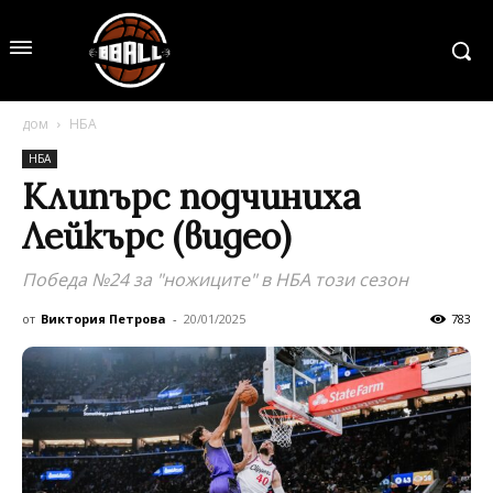
дом
НБА
НБА
Клипърс подчиниха
Лейкърс (видео)
Победа №24 за "ножиците" в НБА този сезон
от
Виктория Петрова
-
20/01/2025
783