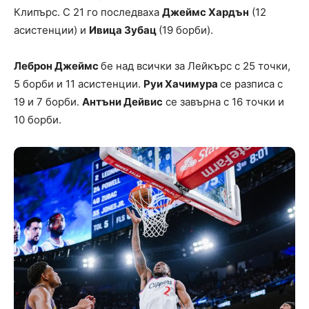
Клипърс. С 21 го последваха
Джеймс Хардън
(12
асистенции) и
Ивица Зубац
(19 борби).
Леброн Джеймс
бе над всички за Лейкърс с 25 точки,
5 борби и 11 асистенции.
Руи Хачимура
се разписа с
19 и 7 борби.
Антъни Дейвис
се завърна с 16 точки и
10 борби.