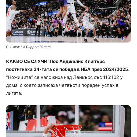
Снимки: LA Clippers/X.com
КАКВО СЕ СЛУЧИ: Лос Анджелис Клипърс
постигнаха 24-тата си победа в НБА през 2024/2025
.
“Ножиците” се наложиха над Лейкърс със 116:102 у
дома, с което записаха четвърти пореден успех в
лигата.