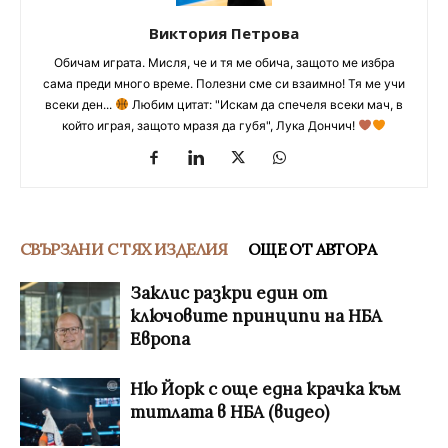
Виктория Петрова
Обичам играта. Мисля, че и тя ме обича, защото ме избра
сама преди много време. Полезни сме си взаимно! Тя ме учи
всеки ден...
Любим цитат: "Искам да спечеля всеки мач, в
който играя, защото мразя да губя", Лука Дончич!
СВЪРЗАНИ С ТЯХ ИЗДЕЛИЯ
ОЩЕ ОТ АВТОРА
Заклис разкри един от
ключовите принципи на НБА
Европа
Ню Йорк с още една крачка към
титлата в НБА (видео)