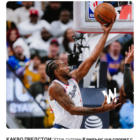
КАКВО ПРЕДСТОИ:
Утре сутрин
Клипърс ще спорят с