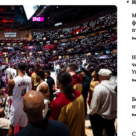
R
М
ф
п
В
Н
ч
У
В
Б
п
В
С