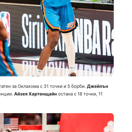
атен за Оклахома с 31 точки и 5 борби.
Джейлън
тенции.
Айзея Хартенщайн
остана с 18 точки, 11