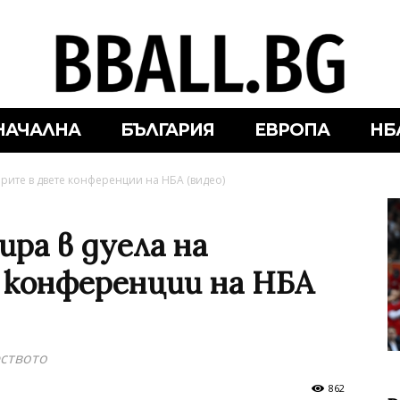
НАЧАЛНА
БЪЛГАРИЯ
ЕВРОПА
НБ
рите в двете конференции на НБА (видео)
ра в дуела на
 конференции на НБА
ството
862