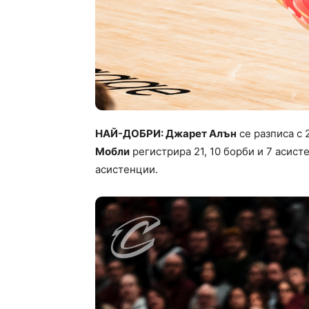
НАЙ-ДОБРИ: Джарет Алън
се разписа с 
Мобли
регистрира 21, 10 борби и 7 асист
асистенции.