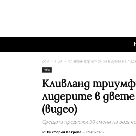
дом
НБА
Кливланд триумфира в дуела на лиде
НБА
Кливланд триумфи
лидерите в двете
(видео)
Срещата предложи 30 смени на водаче
от
Виктория Петрова
-
09/01/2025