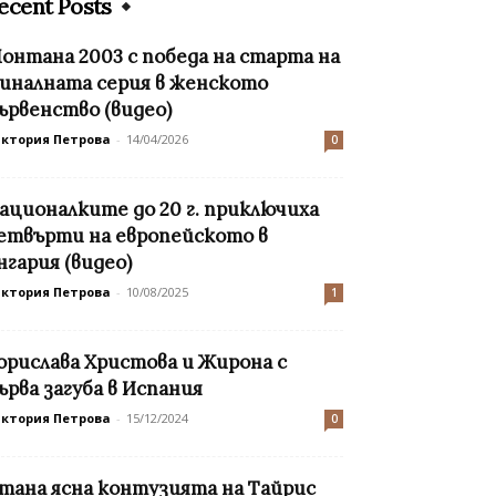
ecent Posts
онтана 2003 с победа на старта на
иналната серия в женското
ървенство (видео)
иктория Петрова
-
14/04/2026
0
ационалките до 20 г. приключиха
етвърти на европейското в
нгария (видео)
иктория Петрова
-
10/08/2025
1
орислава Христова и Жирона с
ърва загуба в Испания
иктория Петрова
-
15/12/2024
0
тана ясна контузията на Тайрис