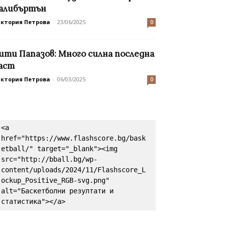
алибъртън
иктория Петрова
-
23/06/2025
0
ити Папазов: Много силна последна
аст
иктория Петрова
-
06/03/2025
0
<a 
href="https://www.flashscore.bg/bask
etball/" target="_blank"><img 
src="http://bball.bg/wp-
content/uploads/2024/11/Flashscore_L
ockup_Positive_RGB-svg.png" 
alt="Баскетболни резултати и 
статистика"></a>