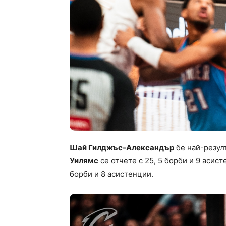
Шай Гилджъс-Александър
бе най-резулт
Уилямс
се отчете с 25, 5 борби и 9 асис
борби и 8 асистенции.