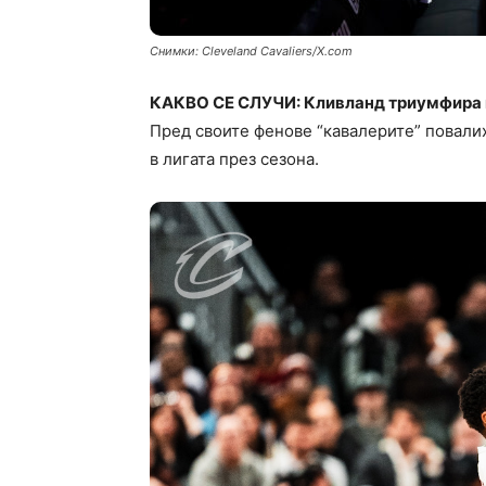
Снимки: Cleveland Cavaliers/X.com
КАКВО СЕ СЛУЧИ: Кливланд триумфира в
Пред своите фенове “кавалерите” повалих
в лигата през сезона.