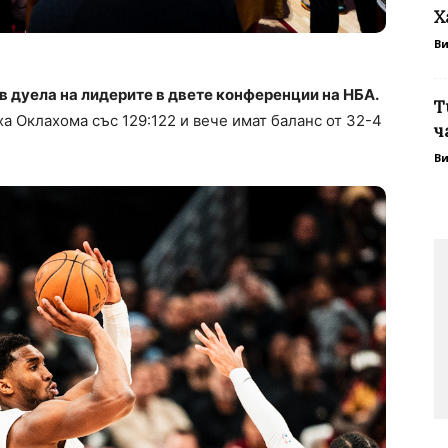
Х
В
 дуела на лидерите в двете конференции на НБА.
T
а Оклахома със 129:122 и вече имат баланс от 32-4
ч
В