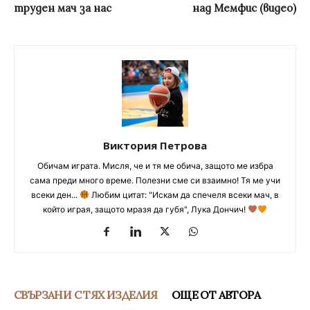
труден мач за нас
над Мемфис (видео)
Виктория Петрова
Обичам играта. Мисля, че и тя ме обича, защото ме избра
сама преди много време. Полезни сме си взаимно! Тя ме учи
всеки ден...
Любим цитат: "Искам да спечеля всеки мач, в
който играя, защото мразя да губя", Лука Дончич!
СВЪРЗАНИ С ТЯХ ИЗДЕЛИЯ
ОЩЕ ОТ АВТОРА