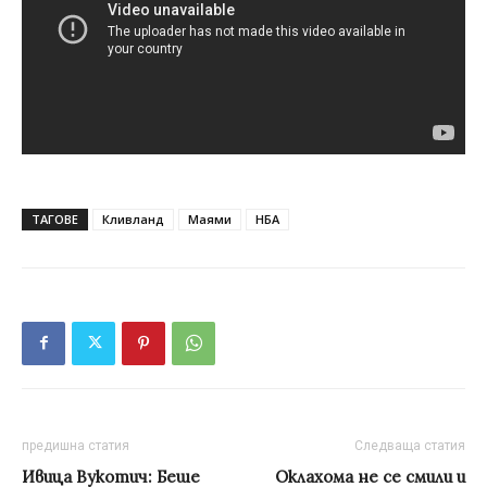
ТАГОВЕ
Кливланд
Маями
НБА
предишна статия
Следваща статия
Ивица Вукотич: Беше
Оклахома не се смили и