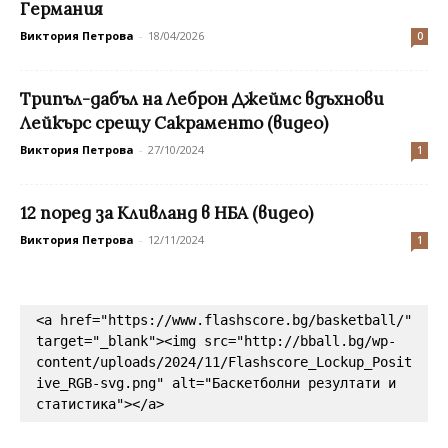
Германия
Виктория Петрова
-
18/04/2026
0
Трипъл-дабъл на Леброн Джеймс вдъхнови
Лейкърс срещу Сакраменто (видео)
Виктория Петрова
-
27/10/2024
1
12 поред за Кливланд в НБА (видео)
Виктория Петрова
-
12/11/2024
1
<a href="https://www.flashscore.bg/basketball/" 
target="_blank"><img src="http://bball.bg/wp-
content/uploads/2024/11/Flashscore_Lockup_Posit
ive_RGB-svg.png" alt="Баскетболни резултати и 
статистика"></a>