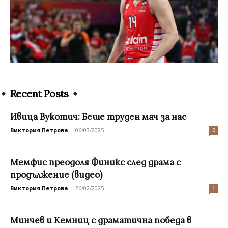
Recent Posts
Ивица Вукотич: Беше труден мач за нас
Виктория Петрова
-
06/03/2025
0
Мемфис преодоля Финикс след драма с
продължение (видео)
Виктория Петрова
-
26/02/2025
1
Минчев и Кемниц с драматична победа в