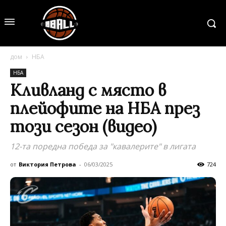
дом
НБА
НБА
Кливланд с място в
плейофите на НБА през
този сезон (видео)
12-та поредна победа за "кавалерите" в лигата
от
Виктория Петрова
-
06/03/2025
724