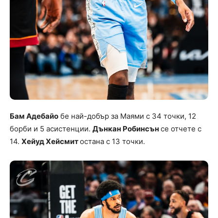
Бам Адебайо
бе най-добър за Маями с 34 точки, 12
борби и 5 асистенции.
Дънкан Робинсън
се отчете с
14.
Хейуд Хейсмит
остана с 13 точки.