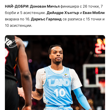
НАЙ-ДОБРИ: Донован Мичъл
финишира с 26 точки, 7
борби и 5 асистенции.
ДиАндре Хънтър
и
Еван Мобли
вкараха по 16.
Дариъс Гарланд
се разписа с 15 точки и
10 асистенции.