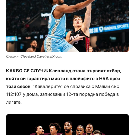
Снимки: Cleveland Cavaliers/X.com
КАКВО СЕ СЛУЧИ: Кливланд стана първият отбор,
който си гарантира място в плейофите в НБА през
този сезон
. “Кавелерите” се справиха с Маями със
112:107 у дома, записвайки 12-та поредна победа в
лигата.