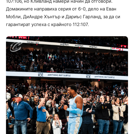
107:106, но Кливланд намери начин да отговори.
Домакините направиха серия от 6-0, дело на Еван
Мобли, ДиАндре Хънтър и Дариъс Гарланд, за да си
гарантират успеха с крайното 112:107.