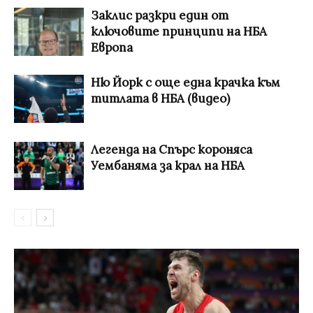
Заклис разкри един от
ключовите принципи на НБА
Европа
Ню Йорк с още една крачка към
титлата в НБА (видео)
Легенда на Спърс короняса
Уембаняма за крал на НБА