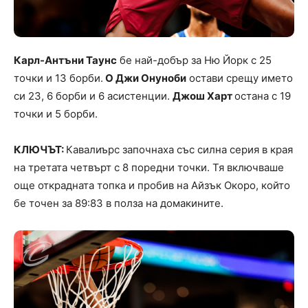
Карл-Антъни Таунс
бе най-добър за Ню Йорк с 25
точки и 13 борби.
О Джи Онуноби
остави срещу името
си 23, 6 борби и 6 асистенции.
Джош Харт
остана с 19
точки и 5 борби.
КЛЮЧЪТ:
Кавалиърс започнаха със силна серия в края
на третата четвърт с 8 поредни точки. Тя включваше
още открадната топка и пробив на Айзък Окоро, който
бе точен за 89:83 в полза на домакините.