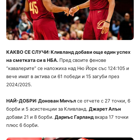
КАКВО СЕ СЛУЧИ: Кливланд добави още един успех
на сметката си в НБА.
Пред своите фенове
“кавалерите” се наложиха над Ню Йорк със 124:105 и
вече имат в актива си 61 победи и 15 загуби през
2024/2025.
НАЙ-ДОБРИ: Донован Мичъл
се отчете с 27 точки, 6
борби и 5 асистенции за Кливланд.
Джарет Алън
добави 21 и 8 борби.
Дариъс Гарланд
вкара 17 точки
плюс 6 борби.