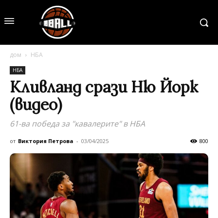
дом
НБА
НБА
Кливланд срази Ню Йорк
(видео)
61-ва победа за "кавалерите" в НБА
от
Виктория Петрова
-
03/04/2025
800