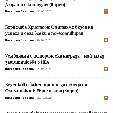
Дюрант с контузия (видео)
Виктория Петрова
-
31/03/2025
2
Борислава Христова: Опитахме вкуса на
успеха и сега всеки е по-мотивиран
Виктория Петрова
-
04/02/2025
0
Уембаняма с историческа награда – най-млад
защитник №1 в НБА
Виктория Петрова
-
21/04/2026
0
Везенков с важен принос за победа на
Олимпиакос в Евролигата (видео)
Виктория Петрова
-
20/12/2025
0