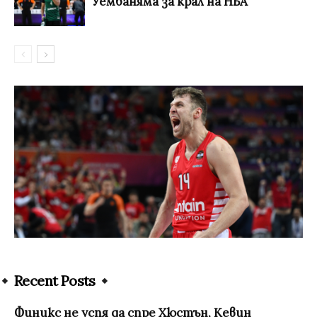
Уембаняма за крал на НБА
Recent Posts
Финикс не успя да спре Хюстън, Кевин