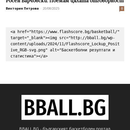
Росен Барчовски: Поемам цялата отговорност
Виктория Петрова
-
20/08/2025
0
<a href="https://www.flashscore.bg/basketball/" 
target="_blank"><img src="http://bball.bg/wp-
content/uploads/2024/11/Flashscore_Lockup_Posit
ive_RGB-svg.png" alt="Баскетболни резултати и 
статистика"></a>
BBALL.BG - българският баскетболен портал.