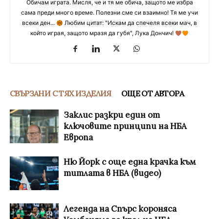
Обичам играта. Мисля, че и тя ме обича, защото ме избра
сама преди много време. Полезни сме си взаимно! Тя ме учи
всеки ден...
Любим цитат: "Искам да спечеля всеки мач, в
който играя, защото мразя да губя", Лука Дончич!
СВЪРЗАНИ С ТЯХ ИЗДЕЛИЯ
ОЩЕ ОТ АВТОРА
Заклис разкри един от
ключовите принципи на НБА
Европа
Ню Йорк с още една крачка към
титлата в НБА (видео)
Легенда на Спърс короняса