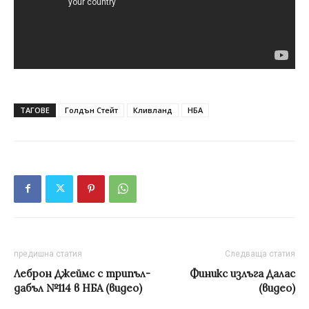
ТАГОВЕ
Голдън Стейт
Кливланд
НБА
предишна статия
Следваща статия
Леброн Джеймс с трипъл-
Финикс излъга Далас
дабъл №114 в НБА (видео)
(видео)