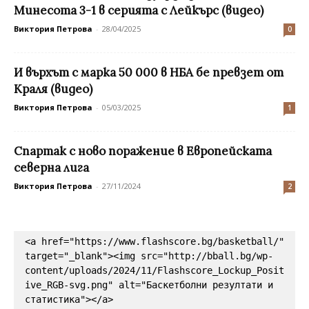
Минесота 3-1 в серията с Лейкърс (видео)
Виктория Петрова
-
28/04/2025
0
И върхът с марка 50 000 в НБА бе превзет от
Краля (видео)
Виктория Петрова
-
05/03/2025
1
Спартак с ново поражение в Европейската
северна лига
Виктория Петрова
-
27/11/2024
2
<a href="https://www.flashscore.bg/basketball/" 
target="_blank"><img src="http://bball.bg/wp-
content/uploads/2024/11/Flashscore_Lockup_Posit
ive_RGB-svg.png" alt="Баскетболни резултати и 
статистика"></a>