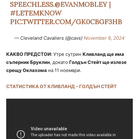
SPEECHLESS.
@EVANMOBLEY
|
#LETEMKNOW
PIC.TWITTER.COM/GK0CBGF3HB
— Cleveland Cavaliers (@cavs)
November 9, 2024
КАКВО ПРЕДСТОИ:
Утре сутрин
Кливланд ще има
съперник Бруклин
, докато
Голдън Стейт ще излезе
срещу Оклахома
на 11 ноември.
СТАТИСТИКА ОТ КЛИВЛАНД – ГОЛДЪН СТЕЙТ