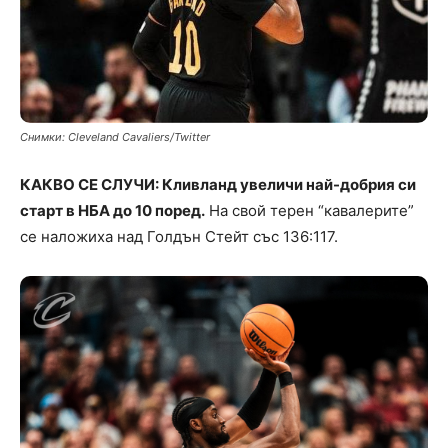
Снимки: Cleveland Cavaliers/Twitter
КАКВО СЕ СЛУЧИ: Кливланд увеличи най-добрия си
старт в НБА до 10 поред.
На свой терен “кавалерите”
се наложиха над Голдън Стейт със 136:117.