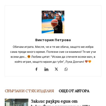
Виктория Петрова
Обичам играта. Мисля, че и тя ме обича, защото ме избра
сама преди много време. Полезни сме си взаимно! Тя ме учи
всеки ден...
Любим цитат: "Искам да спечеля всеки мач, в
който играя, защото мразя да губя", Лука Дончич!
СВЪРЗАНИ С ТЯХ ИЗДЕЛИЯ
ОЩЕ ОТ АВТОРА
Заклис разкри един от