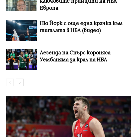
ключовите принципи на НБА
Европа
Ню Йорк с още една крачка към
титлата в НБА (видео)
Легенда на Спърс короняса
Уембаняма за крал на НБА