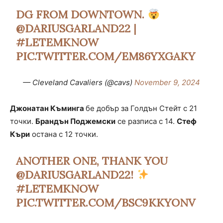
DG FROM DOWNTOWN.
@DARIUSGARLAND22
|
#LETEMKNOW
PIC.TWITTER.COM/EM86YXGAKY
— Cleveland Cavaliers (@cavs)
November 9, 2024
Джонатан Къминга
бе добър за Голдън Стейт с 21
точки.
Брандън Поджемски
се разписа с 14.
Стеф
Къри
остана с 12 точки.
ANOTHER ONE, THANK YOU
@DARIUSGARLAND22
!
#LETEMKNOW
PIC.TWITTER.COM/BSC9KKYONV