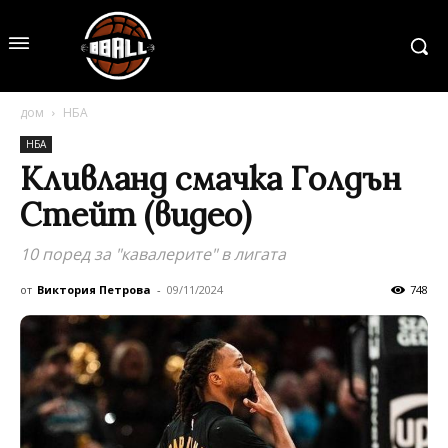
дом
НБА
НБА
Кливланд смачка Голдън
Стейт (видео)
10 поред за "кавалерите" в лигата
от
Виктория Петрова
-
09/11/2024
748