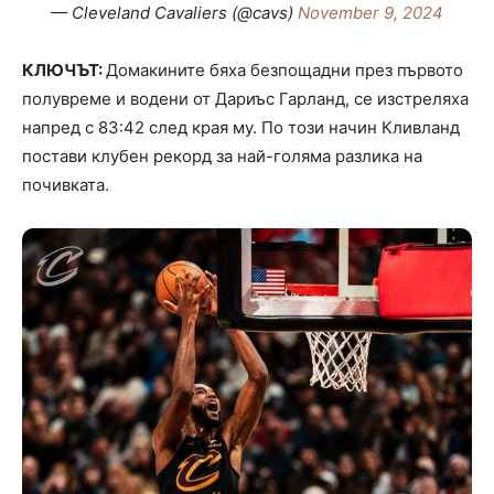
— Cleveland Cavaliers (@cavs)
November 9, 2024
КЛЮЧЪТ:
Домакините бяха безпощадни през първото
полувреме и водени от Дариъс Гарланд, се изстреляха
напред с 83:42 след края му. По този начин Кливланд
постави клубен рекорд за най-голяма разлика на
почивката.