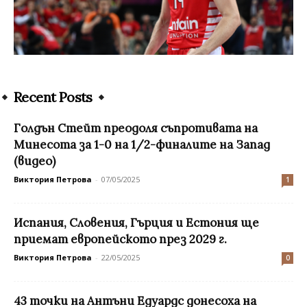
Recent Posts
Голдън Стейт преодоля съпротивата на
Минесота за 1-0 на 1/2-финалите на Запад
(видео)
Виктория Петрова
-
07/05/2025
1
Испания, Словения, Гърция и Естония ще
приемат европейското през 2029 г.
Виктория Петрова
-
22/05/2025
0
43 точки на Антъни Едуардс донесоха на