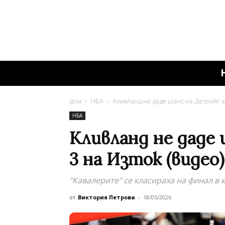
дом
НБА
Кливланд не даде шанс на Детройт за
НБА
Кливланд не даде 
3 на Изток (видео)
"Кавалерите" се класираха на финал в 
от
Виктория Петрова
-
18/05/2026