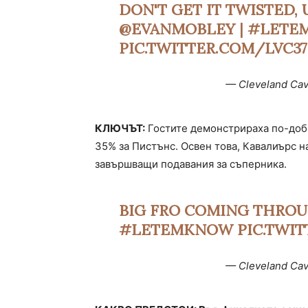
DON'T GET IT TWISTED, 
@EVANMOBLEY
|
#LETE
PIC.TWITTER.COM/LVC3
— Cleveland Cav
КЛЮЧЪТ:
Гостите демонстрираха по-добр
35% за Пистънс. Освен това, Кавалиърс н
завършващи подавания за съперника.
BIG FRO COMING THROU
#LETEMKNOW
PIC.TWI
— Cleveland Cav