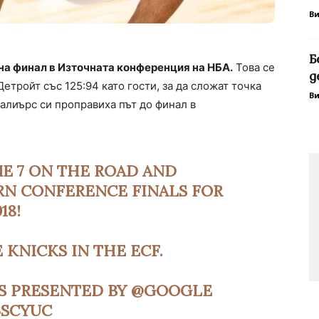
В
Б
на финал в Източната конференция на НБА.
Това се
д
Детройт със 125:94 като гости, за да сложат точка
В
валиърс си проправиха път до финал в
E 7 ON THE ROAD AND
RN CONFERENCE FINALS FOR
18!
 KNICKS IN THE ECF.
S PRESENTED BY
@GOOGLE
3SCYUC