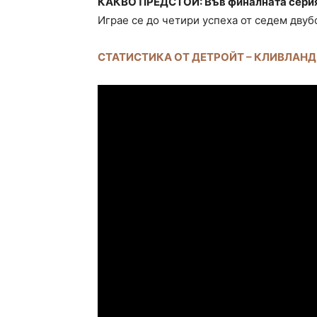
КАКВО ПРЕДСТОИ: Във финалната серия 
Играе се до четири успеха от седем двуб
СТАТИСТИКА ОТ ДЕТРОЙТ – КЛИВЛАНД