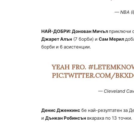
— NBA 
НАЙ-ДОБРИ: Донован Мичъл
приключи с
Джарет Алън
(7 борби) и
Сам Мерил
доб
борби и 6 асистенции.
YEAH FRO.
#LETEMKNO
PIC.TWITTER.COM/BKX
— Cleveland Cav
Денис Дженкинс
бе най-резултатен за Д
и
Дънкан Робинсън
вкараха по 13 точки.