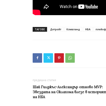
ТАГОВЕ
Детройт
Кливланд
НБА
плейоф
предишна статия
Шай Гилджъс-Александър отново MVP:
Звездата на Оклахома влезе в история
на НБА