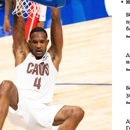
R
Б
п
б
В
Д
н
В
Б
з
В
Д
Г