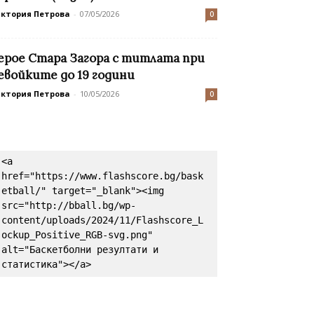
иктория Петрова
-
07/05/2026
0
ерое Стара Загора с титлата при
евойките до 19 години
иктория Петрова
-
10/05/2026
0
<a 
href="https://www.flashscore.bg/bask
etball/" target="_blank"><img 
src="http://bball.bg/wp-
content/uploads/2024/11/Flashscore_L
ockup_Positive_RGB-svg.png" 
alt="Баскетболни резултати и 
статистика"></a>