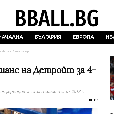
НАЧАЛНА
БЪЛГАРИЯ
ЕВРОПА
НБ
 4-3 на Изток (видео)
шанс на Детройт за 4-
конференцията си за първия път от 2018 г.
113