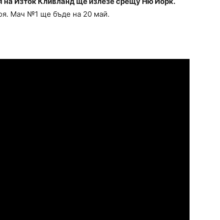
на Изток Кливланд ще излезе срещу Ню Йорк.
оя. Мач №1 ще бъде на 20 май.