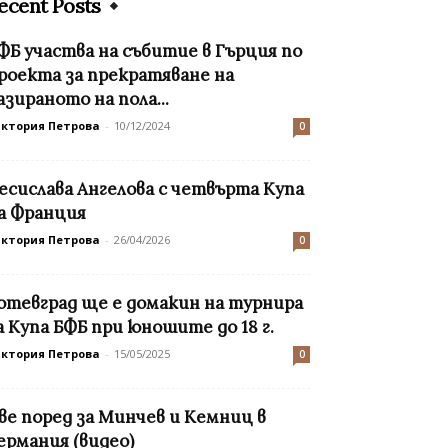
ecent Posts
ФБ участва на събитие в Гърция по
роекта за прекратяване на
азираното на пола...
иктория Петрова
-
10/12/2024
0
есислава Ангелова с четвърта Купа
а Франция
иктория Петрова
-
26/04/2026
0
отевград ще е домакин на турнира
а Купа БФБ при юношите до 18 г.
иктория Петрова
-
15/05/2025
0
ве поред за Минчев и Кемниц в
ермания (видео)