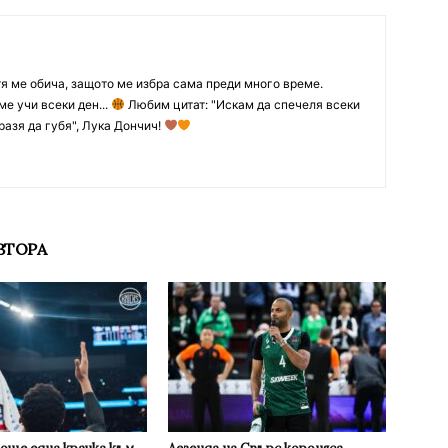
тя ме обича, защото ме избра сама преди много време.
ме учи всеки ден...
Любим цитат: "Искам да спечеля всеки
разя да губя", Лука Дончич!
ВТОРА