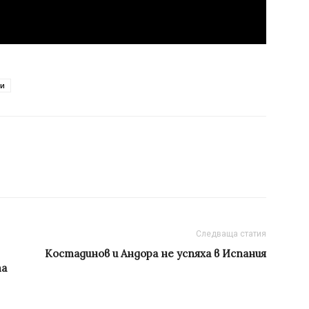
и
Следваща статия
Костадинов и Андора не успяха в Испания
та