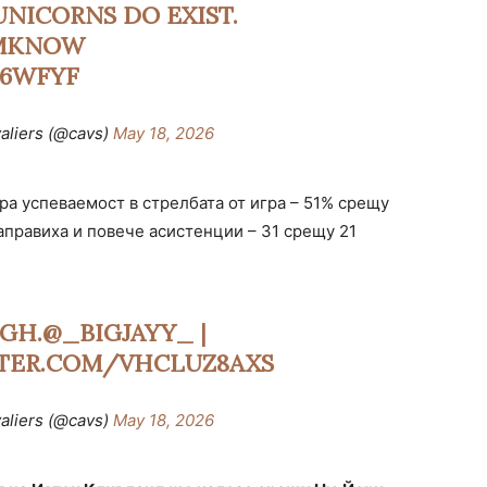
UNICORNS DO EXIST.
MKNOW
76WFYF
aliers (@cavs)
May 18, 2026
а успеваемост в стрелбата от игра – 51% срещу
аправиха и повече асистенции – 31 срещу 21
GH.
@_BIGJAYY_
|
TTER.COM/VHCLUZ8AXS
aliers (@cavs)
May 18, 2026