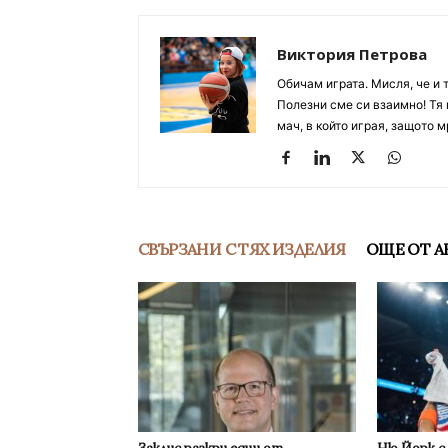
Виктория Петрова
Обичам играта. Мисля, че и 
Полезни сме си взаимно! Тя 
мач, в който играя, защото м
СВЪРЗАНИ С ТЯХ ИЗДЕЛИЯ
ОЩЕ ОТ А