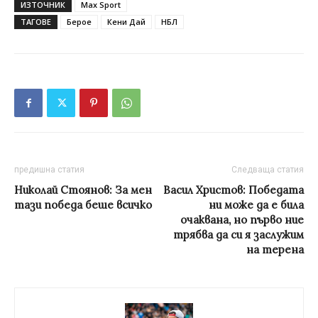
ИЗТОЧНИК
Max Sport
ТАГОВЕ
Берое
Кени Дай
НБЛ
предишна статия
Следваща статия
Николай Стоянов: За мен
Васил Христов: Победата
тази победа беше всичко
ни може да е била
очаквана, но първо ние
трябва да си я заслужим
на терена