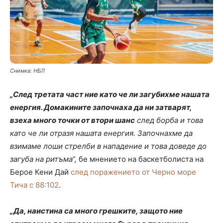
Снимка: НБЛ
„След третата част ние като че ли загубихме нашата
енергия. Домакините започнаха да ни затварят,
взеха много точки от втори шанс
след борба и това
като че ли отразя нашата енергия. Започнахме да
взимаме лоши стрелби в нападение и това доведе до
загуба на ритъма“,
бе мнението на баскетболиста на
Берое Кени Дай
след поражението от Черно море
Тича с 88:102
.
„Да, наистина са много грешките, защото ние