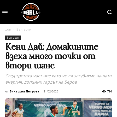
дом
България
България
Кени Дай: Домакините
взеха много точки от
втори шанс
След третата част ние като че ли загубихме нашата
енергия, допълни гардът на Берое
от
Виктория Петрова
-
11/02/2025
786