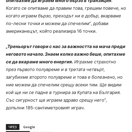
опитвахме да играем много бързо в транзиция
.
Когато се опитваме да правим това, грешим повече, но
когато играем бързо, преходът ни е добър, вкарваме
по-лесни точки и можем да спечелим“
, добави
американецът, който реализира 16 точки.
„Треньорът говори с нас за важността на мача преди
неговото начало. Знаем колко важно беше, опитахме
се да вкараме много енергия.
Играхме страхотно
през първото полувреме и в третата четвърт,
загубихме второто полувреме и това е болезнено, но
ние можем да спечелим срещу всеки тим. Ще видим
кой ще ни се падне в турнира за Купата на България.
Със сигурност ще играем здраво срещу него
“,
допълни 185-сантиметровият играч.
ЧРЕЗ
Google