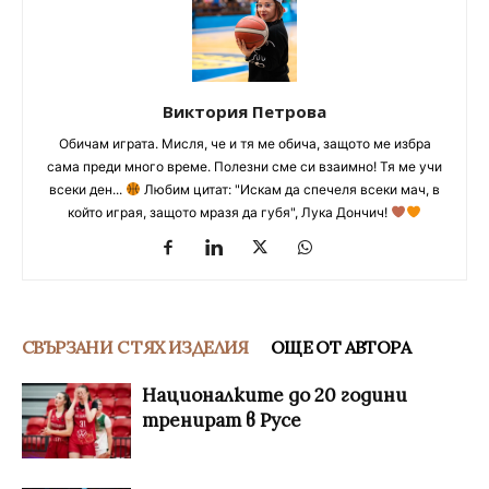
Виктория Петрова
Обичам играта. Мисля, че и тя ме обича, защото ме избра
сама преди много време. Полезни сме си взаимно! Тя ме учи
всеки ден...
Любим цитат: "Искам да спечеля всеки мач, в
който играя, защото мразя да губя", Лука Дончич!
СВЪРЗАНИ С ТЯХ ИЗДЕЛИЯ
ОЩЕ ОТ АВТОРА
Националките до 20 години
тренират в Русе