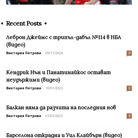
Recent Posts
Леброн Джеймс с трипъл-дабъл №114 в НБА
(видео)
Виктория Петрова
-
09/11/2024
0
Кендрик Нън и Панатинайкос остават
неудържими (видео)
Виктория Петрова
-
10/01/2025
0
Балкан няма да разчита на последния нов
Виктория Петрова
-
01/02/2025
0
Барселона открадна и Уил Клайбърн (видео)